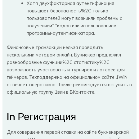
Хотя двухфакторная аутентификация
повышает безопасность%2C только
пользователей могут возникли проблемы с
получением” “кодов или использованием
программы-аутентификатора.
Финансовые транзакции нельзя проводить
несколькими методом онлайн. Букмекер предложил
разнообразные функции%2C статистику%2C
возможность участвовать и турнирах и лотерее для
геймеров. Техподдержка на официальном сайте 1WIN
отвечает оперативно. Также рекомендуется вступить в
официальную группу 1вин в ВКонтакте.
In Регистрация
Для совершения первой ставки на сайте букмекерской