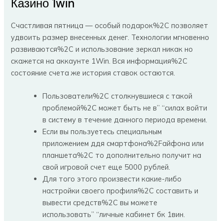
Казино 1win
Счастливая пятница — особый подарок%2C позволяет
удвоить размер внесенных денег. Технологии мгновенно
развиваются%2C и использование зеркал никак но
скажется на аккаунте 1Win. Вся информация%2C
состояние счета же история ставок остаются.
Пользователи%2C столкнувшиеся с такой
проблемой%2C может быть не в” “силах войти
в систему в течение данного периода времени.
Если вы пользуетесь специальным
приложением ддя смартфона%2Fайфона или
планшета%2C то дополнительно получит на
свой игровой счет еще 5000 рублей.
Для того этого произвести какие-либо
настройки своего профиля%2C составить и
вывести средств%2C вы можете
использовать” “личные кабинет бк 1вин.