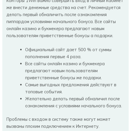
конторы 1Win важно совершить вход в личный кабинет
же внести денежные средства на счет. Рекомендуется
делать первый обналичить после ознакомления
пиппардом условиями начального бонуса. Все сайты
онлайн казино и букмекера предлагают новым
пользователям приветственные бонусы а подарки.
Официальный сайт дает 500 % от суммы
пополнения первые 4 раза.
Все сайты онлайн казино и букмекера
предлагают новым пользователям
приветственные бонусы же подарки.
Самые выгодных предложения действуют в
топовые события.
Желательно делать первый обналичил после
ознакомления с условиями начального бонуса.
Проблемы с входом в систему также могут может
вызваны плохим подключением к Интернету.