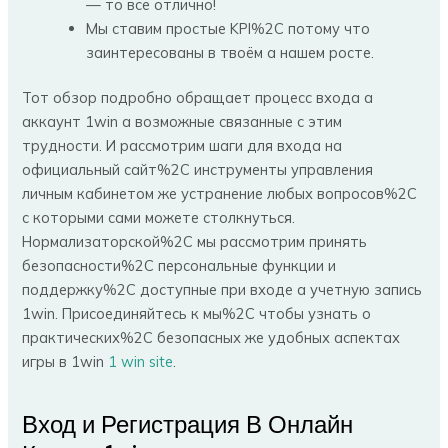
— то все отлично!
Мы ставим простые KPI%2C потому что
заинтересованы в твоём а нашем росте.
Тот обзор подробно обращает процесс входа а
аккаунт 1win а возможные связанные с этим
трудности. И рассмотрим шаги для входа на
официальный сайт%2C инструменты управления
личным кабинетом же устранение любых вопросов%2C
с которыми сами можете столкнуться.
Нормализаторской%2C мы рассмотрим принять
безопасности%2C персональные функции и
поддержку%2C доступные при входе а учетную запись
1win. Присоединяйтесь к мы%2C чтобы узнать о
практических%2C безопасных же удобных аспектах
игры в 1win
1 win site
.
Вход и Регистрация В Онлайн