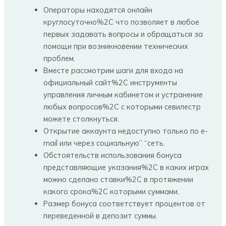
Операторы находятся онлайн
круглосуточно%2C что позволяет в любое
первых задавать вопросы и обращаться за
помощи при возникновении технических
проблем.
Вместе рассмотрим шаги для входа на
официальный сайт%2C инструменты
управления личным кабинетом и устранение
любых вопросов%2C с которыми севилестр
можете столкнуться.
Открытие аккаунта недоступно только по e-
mail или через социальную” “сеть.
Обстоятельств использования бонуса
представляющие указания%2C в каких играх
можно сделано ставки%2C в протяжении
какого срока%2C которыми суммами.
Размер бонуса соответствует процентов от
переведенной в депозит суммы.