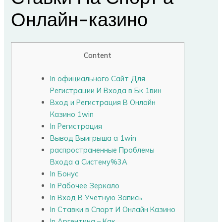
Онлайн-казино
Content
In официального Сайт Для
Регистрации И Входа в Бк 1вин
Вход и Регистрация В Онлайн
Казино 1win
In Регистрация
Вывод Выигрыша а 1win
распространенные Проблемы
Входа а Систему%3A
In Бонус
In Рабочее Зеркало
In Вход В Учетную Запись
In Ставки в Спорт И Онлайн Казино
In Аргентина – Как