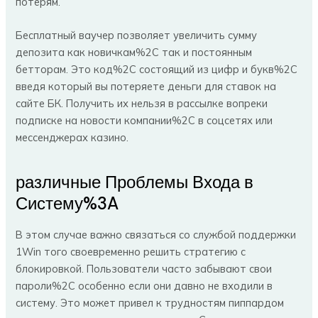
потерям.
Бесплатный ваучер позволяет увеличить сумму
депозита как новичкам%2C так и постоянным
бетторам. Это код%2C состоящий из цифр и букв%2C
введя который вы потеряете деньги для ставок на
сайте БК. Получить их нельзя в рассылке вопреки
подписке на новости компании%2C в соцсетях или
мессенджерах казино.
различные Проблемы Входа в
Систему%3A
В этом случае важно связаться со службой поддержки
1Win того своевременно решить стратегию с
блокировкой. Пользователи часто забывают свои
пароли%2C особенно если они давно не входили в
систему. Это может привел к трудностям пиппардом