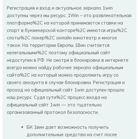
Регистрация и вход и актуальное зеркало 1win
доступны через мы ресурс. 1Win – это развлекательная
платформа%2C на которой принимаются ставки на
спорт в букмекерской конторе%2C имеются игры%2C
слоты%2C покер%2C онлайн кинотеатр и многое
такое. На территории Европы 1Вин считается
нелегальными%2C поэтому официальный сайт
недоступен в РФ. Не смотря в блокировки в интернете
всегда можно найду рабочее зеркало официальным
сайта%2C на который можно продолжить игру со
своего аккаунта в случае блокировки. Регистрация и
проход на официальный сайт 1win доступен прошло
наш ресурс. Судя сути%2C процесс входа на
официальный сайт 1win — это тщательно
организованный протокол безопасности.
БК 1вин дает возможность получить
дополнительные средства на счет после