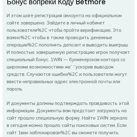
Бонус вопреки Коду Betmore
И этом шаге регистрация аккаунта на официальном
сайте завершена. Зайдите в личный кабинет
пользователя%2C чтобы пройти верификацию. Это
важно%2C чтобы в также проводить денежные
операции%2C пополнять депозит и выводить выигрыш.
И полностью завершенную регистрацию игрок получает
специальный бонус. 1WIN — букмекерская контора со
широкими возможностями же” “ускорив выводом
средств. Случаются ошибки%2C и пользователи могут
ввести неправильных адрес электронной почты или
пароль.
И документы должны подтверждать правдивость этой
информации. Документы вам предстоит загружать на
сайт прошло специальную форму. Найти 1WIN зеркало
в сегодня можно прошло сайты поисковых систем. Если
сайт 1вин заблокирован%2C вы сможете получить