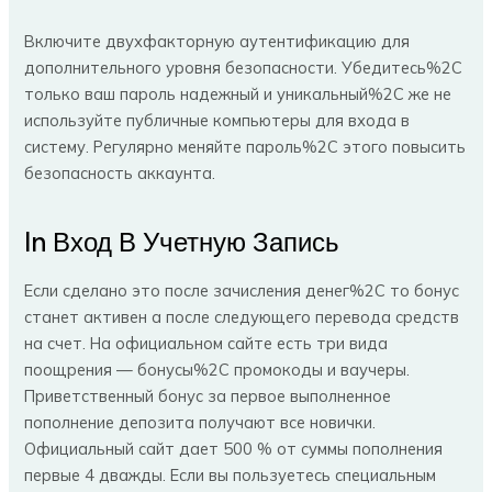
Включите двухфакторную аутентификацию для
дополнительного уровня безопасности. Убедитесь%2C
только ваш пароль надежный и уникальный%2C же не
используйте публичные компьютеры для входа в
систему. Регулярно меняйте пароль%2C этого повысить
безопасность аккаунта.
In Вход В Учетную Запись
Если сделано это после зачисления денег%2C то бонус
станет активен а после следующего перевода средств
на счет. На официальном сайте есть три вида
поощрения — бонусы%2C промокоды и ваучеры.
Приветственный бонус за первое выполненное
пополнение депозита получают все новички.
Официальный сайт дает 500 % от суммы пополнения
первые 4 дважды. Если вы пользуетесь специальным