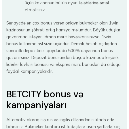
üçün kazinonun bütün oyun tələblərinə əməl
etməlisiniz.
Sənayedə ən çox bonus verən onlayn bukmeker olan 1win
kazinosunun şöhrəti artıq hamıya məlumdur. Böyük uduşlar
qazanmaq istəyən idman mərci həvəskarısınızsa, 1win
bonus kullanma əsl sizin üçündür. Deməli, hesab açdıqdan
sonra ilk depozitinizi qoyduqda 500% dəyərində bonus
qazanırsınız. Depozit bonusundan başqa kazinoda keşbek,
liderler lövhəsi bonusu və ekspres mərc bonusları da olduqa
faydalı kampaniyalardır.
BETCITY bonus və
kampaniyaları
Alternativ olaraq isə rus və ingilis dillərindən istifadə edə
bilərsiniz. Bukmeker kontoru istifadəçilərə asan şərtlərlə xoş