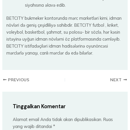
siyahısına əlavə edib.
BETCITY bukmeker kontorunda mərc marketləri kimi, idman
növləri də geniş çeşidliliyə sahibdir. BETCITY futbol , kriket,
voleybol, basketbol, şahmat, su polosu- bir sözlə, hər kəsin
istəyinə uyğun idman növlərni öz platformasında cəmləyib.
BETCITY istifadəçiləri idman hadisələrinə oyunöncəsi
mərclərlə yanaşı, canlı mərclər də edə bilərlər.
PREVIOUS
NEXT
Tinggalkan Komentar
Alamat email Anda tidak akan dipublikasikan.
Ruas
yang wajib ditandai
*