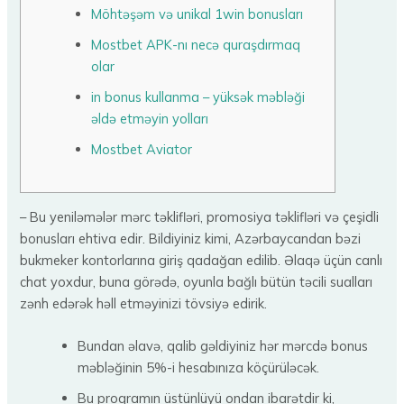
Möhtəşəm və unikal 1win bonusları
Mostbet APK-nı necə quraşdırmaq
olar
in bonus kullanma – yüksək məbləği
əldə etməyin yolları
Mostbet Aviator
– Bu yeniləmələr mərc təklifləri, promosiya təklifləri və çeşidli
bonusları ehtiva edir. Bildiyiniz kimi, Azərbaycandan bəzi
bukmeker kontorlarına giriş qadağan edilib. Əlaqə üçün canlı
chat yoxdur, buna görədə, oyunla bağlı bütün təcili sualları
zənh edərək həll etməyinizi tövsiyə edirik.
Bundan əlavə, qalib gəldiyiniz hər mərcdə bonus
məbləğinin 5%-i hesabınıza köçürüləcək.
Bu proqramın üstünlüyü ondan ibarətdir ki,