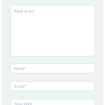
Ketik
di
sini..
Name*
Email*
Situs