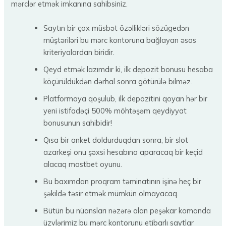
mərclər etmək imkanına sahibsiniz.
Saytın bir çox müsbət özəllikləri sözügedən
müştəriləri bu mərc kontoruna bağlayan əsas
kriteriyalardan biridir.
Qeyd etmək lazımdır ki, ilk depozit bonusu hesaba
köçürüldükdən dərhal sonra götürülə bilməz.
Platformaya qoşulub, ilk depozitini qoyan hər bir
yeni istifadəçi 500% möhtəşəm qeydiyyat
bonusunun sahibidir!
Qısa bir anket doldurduqdan sonra, bir slot
azarkeşi onu şəxsi hesabına aparacaq bir keçid
alacaq mostbet oyunu.
Bu baxımdan proqram təminatının işinə heç bir
şəkildə təsir etmək mümkün olmayacaq.
Bütün bu nüansları nəzərə alan peşəkar komanda
üzvlərimiz bu mərc kontorunu etibarlı saytlar