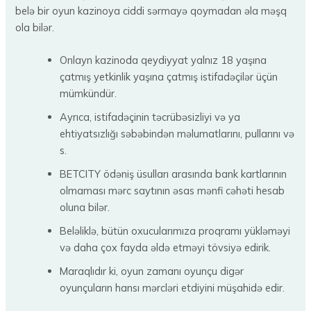
belə bir oyun kazinoya ciddi sərmayə qoymadan əla məşq
ola bilər.
Onlayn kazinoda qeydiyyat yalnız 18 yaşına
çatmış yetkinlik yaşına çatmış istifadəçilər üçün
mümkündür.
Ayrıca, istifadəçinin təcrübəsizliyi və ya
ehtiyatsızlığı səbəbindən məlumatlarını, pullarını və
s.
BETCITY ödəniş üsulları arasında bank kartlarının
olmaması mərc saytının əsas mənfi cəhəti hesab
oluna bilər.
Beləliklə, bütün oxucularımıza proqramı yükləməyi
və daha çox fayda əldə etməyi tövsiyə edirik.
Maraqlıdır ki, oyun zamanı oyunçu digər
oyunçuların hansı mərcləri etdiyini müşahidə edir.