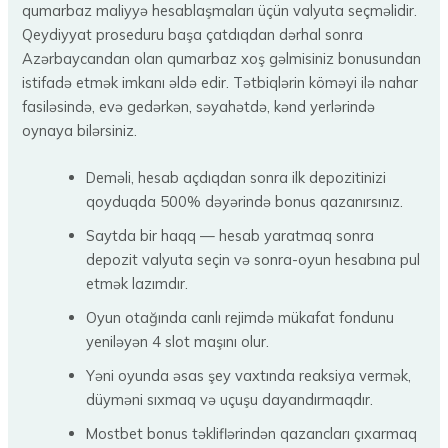
qumarbaz maliyyə hesablaşmaları üçün valyuta seçməlidir.
Qeydiyyat proseduru başa çatdıqdan dərhal sonra
Azərbaycandan olan qumarbaz xoş gəlmisiniz bonusundan
istifadə etmək imkanı əldə edir. Tətbiqlərin köməyi ilə nahar
fasiləsində, evə gedərkən, səyahətdə, kənd yerlərində
oynaya bilərsiniz.
Deməli, hesab açdıqdan sonra ilk depozitinizi
qoyduqda 500% dəyərində bonus qazanırsınız.
Saytda bir haqq — hesab yaratmaq sonra
depozit valyuta seçin və sonra-oyun hesabına pul
etmək lazımdır.
Oyun otağında canlı rejimdə mükafat fondunu
yeniləyən 4 slot maşını olur.
Yəni oyunda əsas şey vaxtında reaksiya vermək,
düyməni sıxmaq və uçuşu dayandırmaqdır.
Mostbet bonus təkliflərindən qazancları çıxarmaq