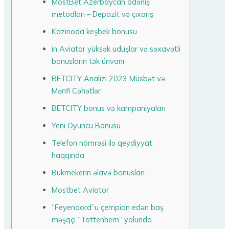
MostBet Azerbaycan ödəniş
metodları – Depozit və çıxarış
Kazinoda keşbek bonusu
in Aviator yüksək uduşlar və səxavətli
bonusların tək ünvanı
BETCITY Analizi 2023 Müsbət və
Mənfi Cəhətlər
BETCITY bonus və kampaniyaları
Yeni Oyuncu Bonusu
Telefon nömrəsi ilə qeydiyyat
haqqında
Bukmekerin əlavə bonusları
Mostbet Aviator
“Feyenoord”u çempion edən baş
məşqçi “Tottenhem” yolunda