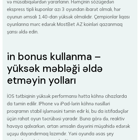
və müsabiqələrdən yararlanın. Həmçinin sözügedən
ekspress tipli kuponlar azı 3 oyundan ibarət olmalı, hər
oyunun əmsalı 1.40-dan yüksək olmalıdır. Çempionlar liqası
oyunlarına mərc edərək MostBet AZ koinləri qazanmaq
şansı əldə edin.
in bonus kullanma –
yüksək məbləği əldə
etməyin yolları
İOS tətbiqinin yüksək performansı hətta köhnə cihazlarda
da təmin edilir. IPhone və iPad-lərin köhnə nəsilləri
proqramın stabil işləməsini təmin edir ki, bu da istifadəçilər
üçün rahat oyun təcrübəsi yaradır. Buna görə də, reaktiv
havaya qalxarkən, artan əmsalın dəyərini müşahidə edərək
uçuşu dayandırmaq lazımdır. Yəni oyunda əsas şey