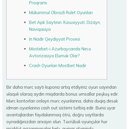
Proqramı
Mükəmməl Obrazli Rulet Oyunları
Bet Apk Saytının Xüsusiyyəti: Dizayn,
Naviqasiya
In Nadir Qeydiyyat Prosesi
Mostebet-i Azərbaycanda Necə
Avtorizasiya Eləmək Olar?
Crash Oyunları Mostbet Nadir
Bir daha mərc saytı kupona artıq etdiyiniz oyun sayından
əlaqəli olaraq aydın miqdarda bonus əmsallar peşkəş edir.
Mərc kontorları onlayn mərc oyunlarına, daha dəqiq desək
idman oyunlarına cash out sistemi tətbiq edir. Buna uyar
avantajlardan faydalanmaq ötrü, doğru saytlarda
oynadığınızdan arxayın olun. Təcrübəli oyunçular hər
müddət qazanmasalar belə, qumar aləmində