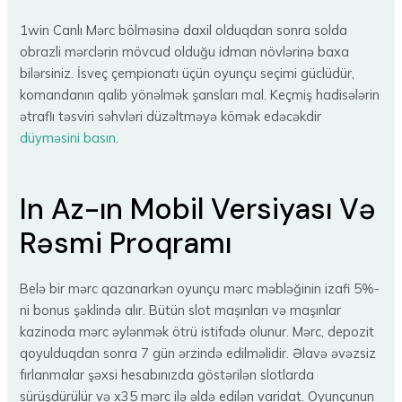
1win Canlı Mərc bölməsinə daxil olduqdan sonra solda
obrazli mərclərin mövcud olduğu idman növlərinə baxa
bilərsiniz. İsveç çempionatı üçün oyunçu seçimi güclüdür,
komandanın qalib yönəlmək şansları mal. Keçmiş hadisələrin
ətraflı təsviri səhvləri düzəltməyə kömək edəcəkdir
düyməsini basın
.
In Az-ın Mobil Versiyası Və
Rəsmi Proqramı
Belə bir mərc qazanarkən oyunçu mərc məbləğinin izafi 5%-
ni bonus şəklində alır. Bütün slot maşınları və maşınlar
kazinoda mərc əylənmək ötrü istifadə olunur. Mərc, depozit
qoyulduqdan sonra 7 gün ərzində edilməlidir. Əlavə əvəzsiz
fırlanmalar şəxsi hesabınızda göstərilən slotlarda
sürüşdürülür və x35 mərc ilə əldə edilən varidat. Oyunçunun