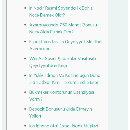
In Nadir Rəsmi Saytında Ilk Bahisi
Necə Eləmək Olar?
Azərbaycanda 750 Manat Bonusu
Necə Əldə Etmək Olar?
E-poçt Vasitəsi Ilə Qeydiyyat Mostbet
Azerbaijan
Win Az Sosial Şəbəkələr Vasitəsilə
Qeydiyyatdan Keçin
In Yukle: Idman Və Kazino üçün Daha
əla Tətbiq” Kimi Tərcümə Edilə Bilər
Bukmeker Kontorunun Lisenziyası
Varmı?
Depozit Bonusunu Əldə Etməyin
Yolları
Ios Iphone ötrü 1xbet Nadir Müştəri