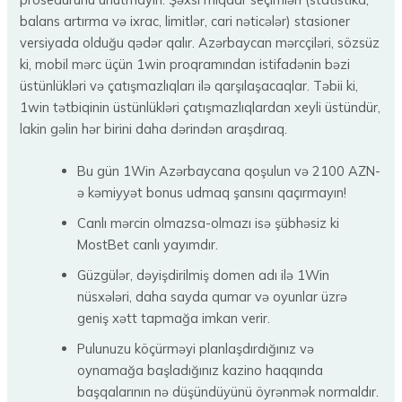
balans artırma və ixrac, limitlər, cari nəticələr) stasioner
versiyada olduğu qədər qalır. Azərbaycan mərcçiləri, sözsüz
ki, mobil mərc üçün 1win proqramından istifadənin bəzi
üstünlükləri və çatışmazlıqları ilə qarşılaşacaqlar. Təbii ki,
1win tətbiqinin üstünlükləri çatışmazlıqlardan xeyli üstündür,
lakin gəlin hər birini daha dərindən araşdıraq.
Bu gün 1Win Azərbaycana qoşulun və 2100 AZN-
ə kəmiyyət bonus udmaq şansını qaçırmayın!
Canlı mərcin olmazsa-olmazı isə şübhəsiz ki
MostBet canlı yayımdır.
Güzgülər, dəyişdirilmiş domen adı ilə 1Win
nüsxələri, daha sayda qumar və oyunlar üzrə
geniş xətt tapmağa imkan verir.
Pulunuzu köçürməyi planlaşdırdığınız və
oynamağa başladığınız kazino haqqında
başqalarının nə düşündüyünü öyrənmək normaldır.