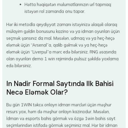
Hətta həqiqətən məlumatlarınızın url tapmaq
istəyən rol zamanda onu tapar.
Hər iki metodla qeydiyyat zamanı istəyinizə əlaqəli olaraq
mülayim gəldin bonusunu kazino və ya idman oyunları üçün
seçmək şansınız da mal. Məsələn, udmaq və ya heç-heçə
eləmək üçün “Arsenal”a, qalib gəlmək və ya heç-heçə
eləmək üçün “Liverpul”a mərc edə bilərsiniz. RNG əsasında
olan oyunları demo 1 win rejimində pulsuz şəkildə yoxlama
edə bilərsiniz.
In Nadir Formal Saytında Ilk Bahisi
Necə Eləmək Olar?
Bu gün 1WIN təkcə onlayn idman mərcləri üçün məşhur
resurs yox, həm də məşhur onlayn kazinodur. Məsələn,
İdman və esports bahis görmək və özgə 1win bahis sayt
seçimlərindən istifadə görmək seçiminiz mal. Hər bir idman