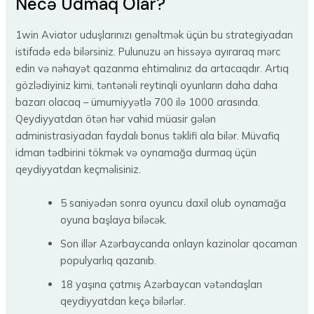
Necə Udmaq Olar?
1win Aviator uduşlarınızı genəltmək üçün bu strategiyadan
istifadə edə bilərsiniz. Pulunuzu ən hissəyə ayıraraq mərc
edin və nəhayət qazanma ehtimalınız da artacaqdır. Artıq
gözlədiyiniz kimi, təntənəli reytinqli oyunların daha daha
bazarı olacaq – ümumiyyətlə 700 ilə 1000 arasında.
Qeydiyyatdan ötən hər vahid müasir gələn
administrasiyadan faydalı bonus təklifi ala bilər. Müvafiq
idman tədbirini tökmək və oynamağa durmaq üçün
qeydiyyatdan keçməlisiniz.
5 saniyədən sonra oyuncu daxil olub oynamağa
oyuna başlaya biləcək.
Son illər Azərbaycanda onlayn kazinolar qocaman
populyarlıq qazanıb.
18 yaşına çatmış Azərbaycan vətəndaşları
qeydiyyatdan keçə bilərlər.