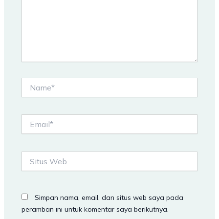
Name*
Email*
Situs
Web
Simpan nama, email, dan situs web saya pada
peramban ini untuk komentar saya berikutnya.