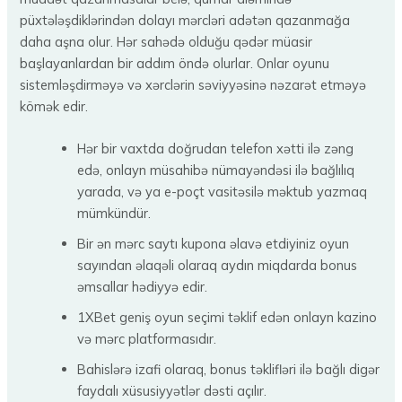
püxtələşdiklərindən dolayı mərcləri adətən qazanmağa
daha aşna olur. Hər sahədə olduğu qədər müasir
başlayanlardan bir addım öndə olurlar. Onlar oyunu
sistemləşdirməyə və xərclərin səviyyəsinə nəzarət etməyə
kömək edir.
Hər bir vaxtda doğrudan telefon xətti ilə zəng
edə, onlayn müsahibə nümayəndəsi ilə bağlılıq
yarada, və ya e-poçt vasitəsilə məktub yazmaq
mümkündür.
Bir ən mərc saytı kupona əlavə etdiyiniz oyun
sayından əlaqəli olaraq aydın miqdarda bonus
əmsallar hədiyyə edir.
1XBet geniş oyun seçimi təklif edən onlayn kazino
və mərc platformasıdır.
Bahislərə izafi olaraq, bonus təklifləri ilə bağlı digər
faydalı xüsusiyyətlər dəsti açılır.