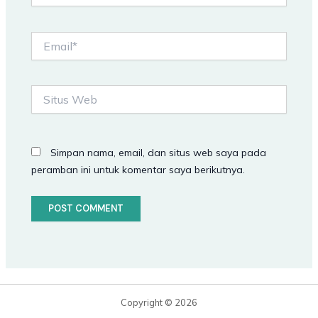
Email*
Situs
Web
Simpan nama, email, dan situs web saya pada
peramban ini untuk komentar saya berikutnya.
Copyright © 2026