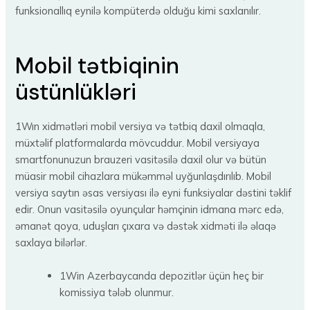
funksionallıq eynilə kompüterdə olduğu kimi saxlanılır.
Mobil tətbiqinin
üstünlükləri
1Wın xidmətləri mobil versiya və tətbiq daxil olmaqla,
müxtəlif platformalarda mövcuddur. Mobil versiyaya
smartfonunuzun brauzeri vasitəsilə daxil olur və bütün
müasir mobil cihazlara mükəmməl uyğunlaşdırılıb. Mobil
versiya saytın əsas versiyası ilə eyni funksiyalar dəstini təklif
edir. Onun vasitəsilə oyunçular həmçinin idmana mərc edə,
əmanət qoya, uduşları çıxara və dəstək xidməti ilə əlaqə
saxlaya bilərlər.
1Win Azerbaycanda depozitlər üçün heç bir
komissiya tələb olunmur.