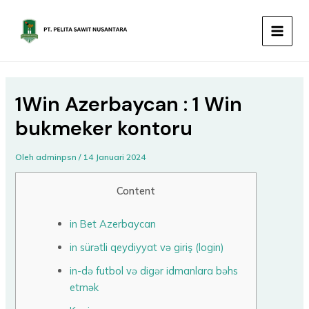
Lewati
MAIN
ke
MEN
konten
1Win Azerbaycan : 1 Win
bukmeker kontoru
Oleh
adminpsn
/
14 Januari 2024
Content
in Bet Azerbaycan
in sürətli qeydiyyat və giriş (login)
in-də futbol və digər idmanlara bəhs
etmək