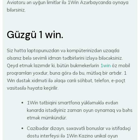
Aviatoru ən uyğun limitlər ilə 1Win Azərbaycanda oynaya
bilərsiniz.
Güzgü 1 win.
Siz hətta laptopunuzdan və kompüterinizdən uzaqda
olsanız belə sevimli idman tədbirlərini izləyə biləcəksiniz.
Qeyd etmək lazımdır ki, bütün bukmekerlərin
1win
öz mobil
proqramları yoxdur, buna görə də bu, mütləq bir artıdır. 1
Wın dəstək xidməti ilə əlaqə canlı söhbət, telefon, e-poçt
vasitəsilə həyata keçirilir.
1Win tətbiqini smartfona yükləməklə evdən
kənarda istədiyiniz zaman oyun oynamaq və bəhs
etmək mümkündür.
Cazibədar dizayn, səxavətli bonuslar və istifadəçi
dostu interfeysi ilə 1Win Kazino unikal oyun