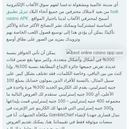
أي مدينة عالمية ومشغولة تدعمنا لفهم سوق الألعاب الإلكترونية
من بعيد لامتلاك محترفين من جميع أنحاء البلاد
تنزيل تطبيق tusk
. أسمح لمحترفي الألعاب لدينا باختيار المواقع
casino APK
المناسبة لمشتركينا ويمكنك نشر النصائح الأكثر حداثة والأكثر
تأكيدًا. يمكن أن يؤدي هذا إلى توسيع فصول اللعب الخاصة بهم
وتزويدك بمزيد من الصور على نطاق أوسع.
يمكن أن تأتي الحوافز بنسبة
300% في أشكال وأشكال متعددة، وكثير منها يقع ضمن فئات
عديدة. تعرض جميعها جائزة الإيداع المطابقة بنسبة 300%، وإذا
كنت من بين الباقي، وخاصة الكلمات، فقد تختلف بشكل كبير. على
سبيل المثال، بالنسبة للأفراد الذين يمولون حسابك بمبلغ 100
جنيه إسترليني، يقدم لك الكازينو الجديد 300% مرة واحدة في
الأعلى، أي 300 جنيه إسترليني. ستقدم لك العروض التالية ما
مجموعه 400 جنيه إسترليني – 100 جنيه إسترليني قمت بإيداعها
و300 جنيه إسترليني التي قدمها لك الكازينو عبر الإنترنت في
مكافأة الجنيهات. أنا في GambleChief نبذل قصارى جهدنا لإنشاء
منصات موثوقة فقط في تقييماتنا. هنا، يمكنك تقديم العروض
التوضيحية دون المخاطرة المالية.