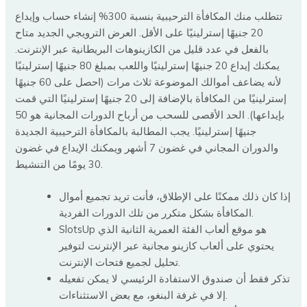
تتطلب منك المكافأة الترحيبية بنسبة 300% إنشاء حساب وإيداع
20 جنيهًا إسترلينيًا على الأقل. العرض الترويجي الجديد متاح
بالفعل في عدد قليل من الكازينوهات البريطانية عبر الإنترنت.
يمكنك إيداع 20 جنيهًا إسترلينيًا واللعب بمبلغ 80 جنيهًا إسترلينيًا
لأنه يضاعف أموالك الموضوعة ثلاث مرات (احصل على 60 جنيهًا
إسترلينيًا من المكافأة بالإضافة إلى 20 جنيهًا إسترلينيًا التي قمت
بإيداعها). الحد الأقصى للسحب من أرباح الدورات المجانية هو 50
جنيهًا إسترلينيًا. يجب المطالبة بالمكافأة الترحيبية الجديدة
والدوران المجاني في غضون 7 أشهر ويمكنك الإيداع في غضون
30 يومًا من التنشيط.
إذا كان ذلك ممكنًا على الإطلاق، فأنت تريد تجميع أموال
المكافأة بشكل متكرر من تلك الدورات الفردية.
SlotsUp هو موقع ألعاب الفئة العمرية الثانية الذي
يحتوي على ألعاب كازينو مجانية عبر الإنترنت لتوفير
تحليل لجميع فتحات الإنترنت.
تذكر فقط أن صندوق الاستفادة الرئيسي لا يمكن تفعيله
إلا في غرفة البنغو، مع بعض الاستثناءات.