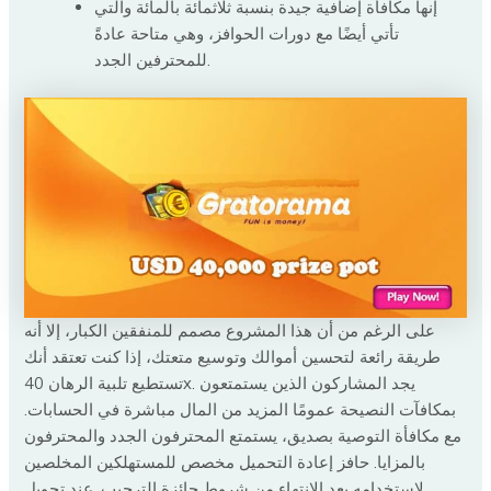
إنها مكافأة إضافية جيدة بنسبة ثلاثمائة بالمائة والتي
تأتي أيضًا مع دورات الحوافز، وهي متاحة عادةً
للمحترفين الجدد.
على الرغم من أن هذا المشروع مصمم للمنفقين الكبار، إلا أنه
طريقة رائعة لتحسين أموالك وتوسيع متعتك، إذا كنت تعتقد أنك
تستطيع تلبية الرهان 40x. يجد المشاركون الذين يستمتعون
بمكافآت النصيحة عمومًا المزيد من المال مباشرة في الحسابات.
مع مكافأة التوصية بصديق، يستمتع المحترفون الجدد والمحترفون
بالمزايا. حافز إعادة التحميل مخصص للمستهلكين المخلصين
لاستخدامه بعد الانتهاء من شروط جائزة الترحيب. عند تحويل