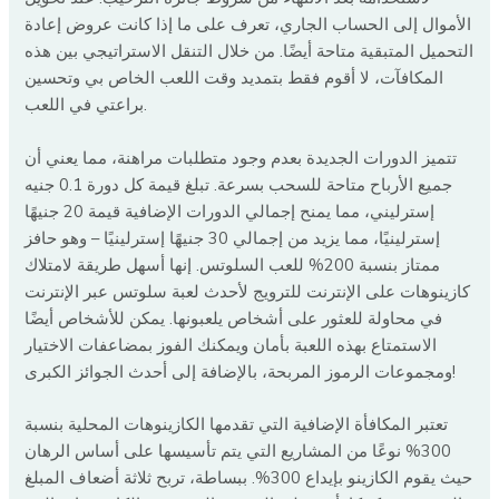
الأموال إلى الحساب الجاري، تعرف على ما إذا كانت عروض إعادة
التحميل المتبقية متاحة أيضًا. من خلال التنقل الاستراتيجي بين هذه
المكافآت، لا أقوم فقط بتمديد وقت اللعب الخاص بي وتحسين
براعتي في اللعب.
تتميز الدورات الجديدة بعدم وجود متطلبات مراهنة، مما يعني أن
جميع الأرباح متاحة للسحب بسرعة. تبلغ قيمة كل دورة 0.1 جنيه
إسترليني، مما يمنح إجمالي الدورات الإضافية قيمة 20 جنيهًا
إسترلينيًا، مما يزيد من إجمالي 30 جنيهًا إسترلينيًا – وهو حافز
ممتاز بنسبة 200% للعب السلوتس. إنها أسهل طريقة لامتلاك
كازينوهات على الإنترنت للترويج لأحدث لعبة سلوتس عبر الإنترنت
في محاولة للعثور على أشخاص يلعبونها. يمكن للأشخاص أيضًا
الاستمتاع بهذه اللعبة بأمان ويمكنك الفوز بمضاعفات الاختيار
ومجموعات الرموز المربحة، بالإضافة إلى أحدث الجوائز الكبرى!
تعتبر المكافأة الإضافية التي تقدمها الكازينوهات المحلية بنسبة
300% نوعًا من المشاريع التي يتم تأسيسها على أساس الرهان
حيث يقوم الكازينو بإيداع 300%. ببساطة، تربح ثلاثة أضعاف المبلغ