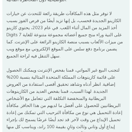
لا توفر مثل هذه المكافآت طريقة رائعة للتحدث عن خيارات
الكازينو الجديدة فحسب، بل إنها تزيد أيضًا من فرص الفوز بسبب
أخذ المزيد من المال أثناء اللعب. في عام 2023، يحتوي كازينو
Digits 7 على النية وراء منح جميع أعضائه مجموعة متنوعة للغاية
من ميزات الألعاب بسبب منصة الكازينو الرائعة على الإنترنت. كما
يضمن برنامج دفع سلس على الموقع الإلكتروني مع موقع ويب
سهل التنقل فيه لراحة الجميع.
لتجنب البيع غير المواتي، قمنا بفحص الإنترنت ويمكنك الحصول
على قائمة كازينوهات المملكة المتحدة المثالية بنسبة 200%
إضافية. انظر أدناه وشاهد تحقيق أقصى استفادة من العروض
الجديدة. لهذا السبب، قمنا بفحص العديد من الكازينوهات
البريطانية والمنخفضة التكلفة التي تتعامل مع الأشخاص
البريطانيين للحصول على أفضل ما لديهم من هذا الحافز. مكافأة
إعادة التحميل هي نوع من مكافأة الترحيب التي تمكنك من إعادة
تحميل الإيداع من وقت لآخر. قد تجد أيضًا عرضًا يسمح لك بإجراء
إيداع أول وثاني وثالث وثانٍ بقيمة 100 راند، ويناسب كل منها