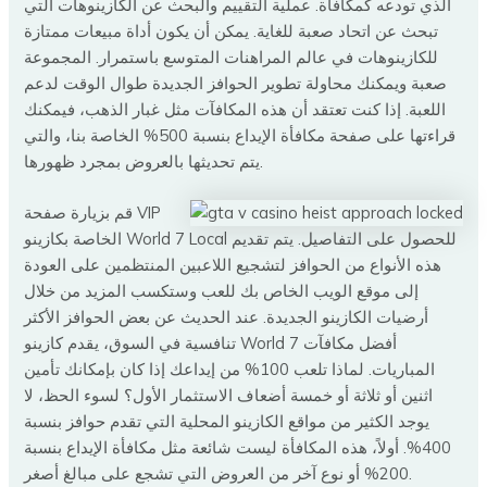
الذي تودعه كمكافأة. عملية التقييم والبحث عن الكازينوهات التي
تبحث عن اتحاد صعبة للغاية. يمكن أن يكون أداة مبيعات ممتازة
للكازينوهات في عالم المراهنات المتوسع باستمرار. المجموعة
صعبة ويمكنك محاولة تطوير الحوافز الجديدة طوال الوقت لدعم
اللعبة. إذا كنت تعتقد أن هذه المكافآت مثل غبار الذهب، فيمكنك
قراءتها على صفحة مكافأة الإيداع بنسبة 500% الخاصة بنا، والتي
يتم تحديثها بالعروض بمجرد ظهورها.
قم بزيارة صفحة VIP
الخاصة بكازينو World 7 Local للحصول على التفاصيل. يتم تقديم
هذه الأنواع من الحوافز لتشجيع اللاعبين المنتظمين على العودة
إلى موقع الويب الخاص بك للعب وستكسب المزيد من خلال
أرضيات الكازينو الجديدة. عند الحديث عن بعض الحوافز الأكثر
تنافسية في السوق، يقدم كازينو World 7 أفضل مكافآت
المباريات. لماذا تلعب 100% من إيداعك إذا كان بإمكانك تأمين
اثنين أو ثلاثة أو خمسة أضعاف الاستثمار الأول؟ لسوء الحظ، لا
يوجد الكثير من مواقع الكازينو المحلية التي تقدم حوافز بنسبة
400%. أولاً، هذه المكافأة ليست شائعة مثل مكافأة الإيداع بنسبة
200% أو نوع آخر من العروض التي تشجع على مبالغ أصغر.