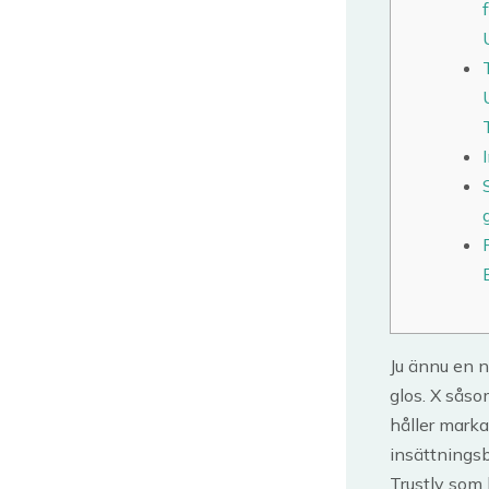
Ju ännu en n
glos. X såso
håller marka
insättningsb
Trustly som