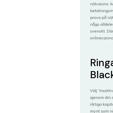
nätcasino. 
betalningsm
prova på nä
någo alldele
svenskt. Där
onlinecasinon
Ring
Blac
Välj “Insätt
igenom din s
riktiga kapi
mynt som ni 