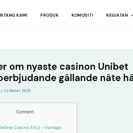
ENTANG KAMI
PRODUK
KOMODITI
KEGIATAN
er om nyaste casinon Unibet
oerbjudande gällande näte hä
n
/
12 Maret 2025
Content
Online Casino FAQ – Vanliga