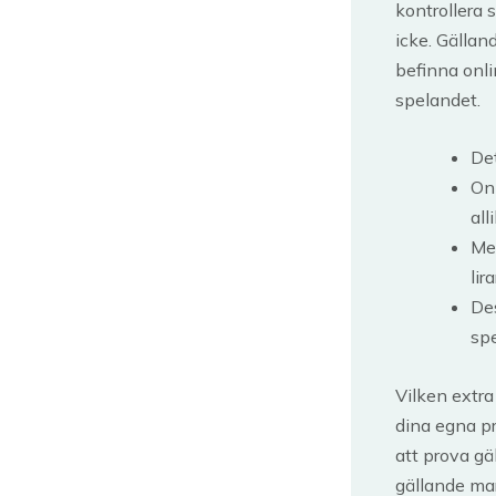
kontrollera 
icke. Gällan
befinna onli
spelandet.
Det
Onl
all
Med
lir
Des
spe
Vilken extra
dina egna p
att prova gä
gällande ma