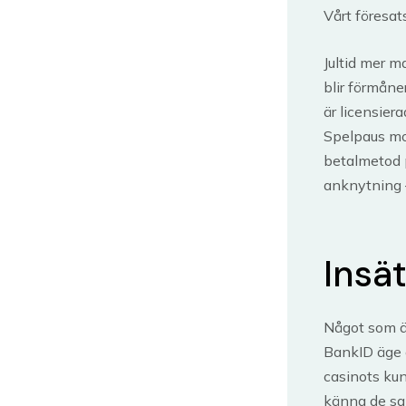
Vårt föresat
Jultid mer m
blir förmåne
är licensier
Spelpaus mo 
betalmetod 
anknytning 
Insä
Något som ä
BankID äge ö
casinots kun
känna de sa