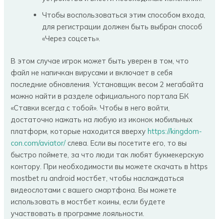
Чтобы воспользоваться этим способом входа,
для регистрации должен быть выбран способ
«Через соцсеть».
В этом случае игрок может быть уверен в том, что
файл не напичкан вирусами и включает в себя
последние обновления. Установщик весом 2 мегабайта
можно найти в разделе официального портала БК
«Ставки всегда с тобой». Чтобы в него войти,
достаточно нажать на любую из иконок мобильных
платформ, которые находится вверху
https://kingdom-
con.com/aviator/
слева. Если вы посетите его, то вы
быстро поймете, за что люди так любят букмекерскую
контору. При необходимости вы можете скачать в https
mostbet ru android мостбет, чтобы наслаждаться
видеослотами с вашего смартфона. Вы можете
использовать в мостбет коины, если будете
участвовать в программе лояльности.