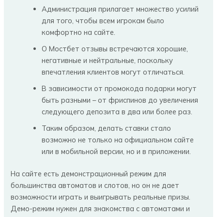
Администрация прилагает множество усилий
для того, чтобы всем игрокам было
комфортно на сайте.
О Мостбет отзывы встречаются хорошие,
негативные и нейтральные, поскольку
впечатления клиентов могут отличаться.
В зависимости от промокода подарки могут
быть разными – от фриспинов до увеличения
следующего депозита в два или более раз.
Таким образом, делать ставки стало
возможно не только на официальном сайте
или в мобильной версии, но и в приложении.
На сайте есть демонстрационный режим для
большинства автоматов и слотов, но он не дает
возможности играть и выигрывать реальные призы.
Демо-режим нужен для знакомства с автоматами и