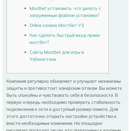
Mostbet установить: что делать с
загруженным файлом установки?
Online казино Мостбет УЗ
Как сделать быстрый вход прямо
мостбет?
Сайты Mostbet для игры в
Узбекистане
Компания регулярно обновляет и улучшает механизмы
защиты и противостоит хакерским атакам. Вы можете
быть спокойны и чувствовать себя в безопасности. В
первую очередь необходимо проверить стабильность
подключения к сети и доступный размер памяти. Для
этого достаточно открыть настройки устройства и
внести необходимые изменения. На площадке
регулярно проходят акции, что приурочены к крупным