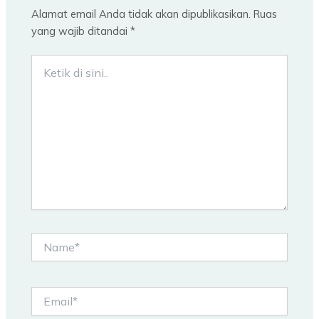
Alamat email Anda tidak akan dipublikasikan.
Ruas
yang wajib ditandai
*
Ketik
di
sini..
Name*
Email*