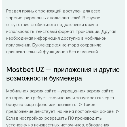
Раздел прямых трансляций доступен для всех
зарегистрированных пользователей. В случае
отсутствия стабильного подключения можно
использовать текстовый формат трансляции. Другая
необходимая информация доступна в мобильном
приложении. Букмекерская контора сохранила
привлекательный функционал без изменений.
Mostbet UZ — приложения и другие
возможности букмекера
Мобильная версия сайта – упрощенная версия сайта,
которая не требует скачивания и запускается через
браузер смартфона или планшета. ᐉ Такое
предложение действует, но не на постоянной основе. ᐉ
Если в настройках разрешить ПО производить
установку из неизвестных источников, обновления