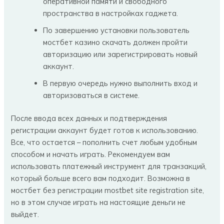
оперативной памяти и свободного
пространства в настройках гаджета.
По завершению установки пользователь
мостбет казино скачать должен пройти
авторизацию или зарегистрировать новый
аккаунт.
В первую очередь нужно выполнить вход и
авторизоваться в системе.
После ввода всех данных и подтверждения
регистрации аккаунт будет готов к использованию.
Все, что остается – пополнить счет любым удобным
способом и начать играть. Рекомендуем вам
использовать платежный инструмент для транзакций,
который больше всего вам подходит. Возможна в
мостбет без регистрации mostbet site registration site,
но в этом случае играть на настоящие деньги не
выйдет.