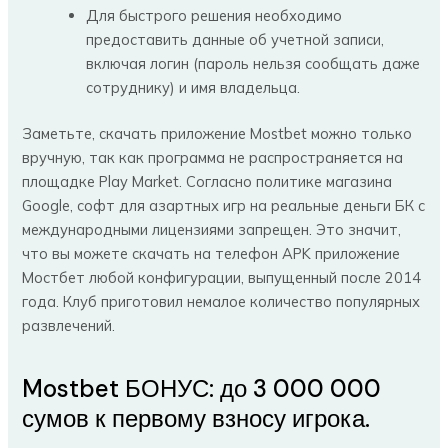
Для быстрого решения необходимо
предоставить данные об учетной записи,
включая логин (пароль нельзя сообщать даже
сотруднику) и имя владельца.
Заметьте, скачать приложение Mostbet можно только
вручную, так как программа не распространяется на
площадке Play Market. Согласно политике магазина
Google, софт для азартных игр на реальные деньги БК с
международными лицензиями запрещен. Это значит,
что вы можете скачать на телефон APK приложение
Мостбет любой конфигурации, выпущенный после 2014
года. Клуб приготовил немалое количество популярных
развлечений.
Mostbet БОНУС: до 3 000 000
сумов к первому взносу игрока.