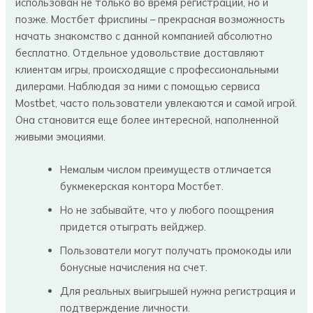
использован не только во время регистрации, но и
позже. Мостбет фриспины – прекрасная возможность
начать знакомство с данной компанией абсолютно
бесплатно. Отдельное удовольствие доставляют
клиентам игры, происходящие с профессиональными
дилерами. Наблюдая за ними с помощью сервиса
Mostbet, часто пользователи увлекаются и самой игрой.
Она становится еще более интересной, наполненной
живыми эмоциями.
Немалым числом преимуществ отличается
букмекерская контора Мостбет.
Но не забывайте, что у любого поощрения
придется отыграть вейджер.
Пользователи могут получать промокоды или
бонусные начисления на счет.
Для реальных выигрышей нужна регистрация и
подтверждение личности.