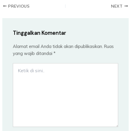
PREVIOUS
NEXT
Tinggalkan Komentar
Alamat email Anda tidak akan dipublikasikan.
Ruas
yang wajib ditandai
*
Ketik
di
sini..