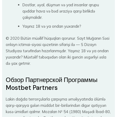
Dostlar, əyal, düşmən və yad insanlar qrupu
qəddar hava və bəd əraziyə qarşı birlikdə
çalışmalıdır.
Yaşınız 18 və ya ondan yuxarıdır?
© 2020 Bütün müəllif hüquqları qorunur. Sayt Muğanın Səsi
onlayn ictimai-siyasi qəzetinin sifarişi ilə — S Dizayn
Studiyası tərəfindən hazırlanmışdır. Yaşınız 18 və ya ondan
yuxarıdır? ⁣Müxtəlif təbəqədən olan iki gəncin əsgərliyi əsla
də şax getmir.
Обзор Партнерской Программы
Mostbet Partners
Lakin dağda terrorçularla çarpışma əməliyyatında ölümlə
qarşı-qarşıya gələn müddət bir-birilərindən digər qətiyyən
kəsə ümidləri qalmır. Mozalan № 54 (1980) Məşədi İbad-80,