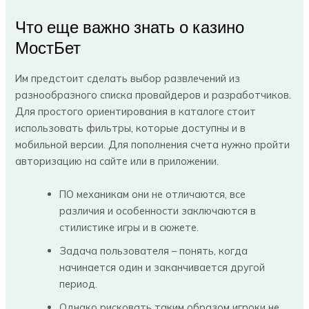
Что еще важно знать о казино
МостБет
Им предстоит сделать выбор развлечений из
разнообразного списка провайдеров и разработчиков.
Для простого ориентирования в каталоге стоит
использовать фильтры, которые доступны и в
мобильной версии. Для пополнения счета нужно пройти
авторизацию на сайте или в приложении.
ПО механикам они не отличаются, все
различия и особенности заключаются в
стилистике игры и в сюжете.
Задача пользователя – понять, когда
начинается один и заканчивается другой
период.
Однако рисковать таким образом игроки не