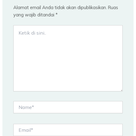
Alamat email Anda tidak akan dipublikasikan.
Ruas
yang wajib ditandai
*
Ketik
di
sini..
Name*
Email*