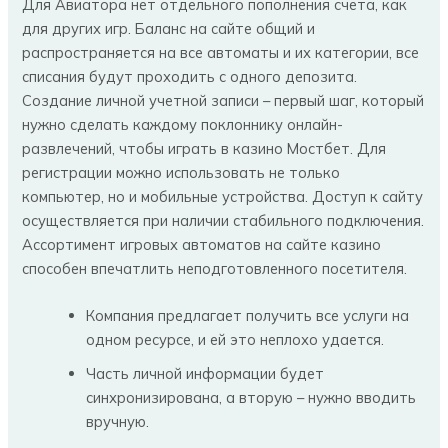
Для Авиатора нет отдельного пополнения счета, как
для других игр. Баланс на сайте общий и
распространяется на все автоматы и их категории, все
списания будут проходить с одного депозита.
Создание личной учетной записи – первый шаг, который
нужно сделать каждому поклоннику онлайн-
развлечений, чтобы играть в казино Мостбет. Для
регистрации можно использовать не только
компьютер, но и мобильные устройства. Доступ к сайту
осуществляется при наличии стабильного подключения.
Ассортимент игровых автоматов на сайте казино
способен впечатлить неподготовленного посетителя.
Компания предлагает получить все услуги на
одном ресурсе, и ей это неплохо удается.
Часть личной информации будет
синхронизирована, а вторую – нужно вводить
вручную.