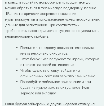
и консультацией по вопросам регистрации, всегда
можно обратиться в техническую поддержку. Казино
1Вин категорически запрещает создание
мультиаккаунтов и использование чужих персональных
данных для регистрации. При соответствии
требованиям площадки можно существенно увеличить
первоначальную прибыль.
Помните, что одному пользователю нельзя
иметь несколько аккаунтов.
Этот бонус 1win получают те игроки, которые
отличаются своей активностью.
Чтобы сделать ставку, зайдите на
официальный сайт или зеркало 1вин казино.
Попробуйте мобильное приложение и вам
будет не нужно искать актуальное 1win
зеркало или вкладку!
Одни будучи геймерами, а другие – сделав ставку на