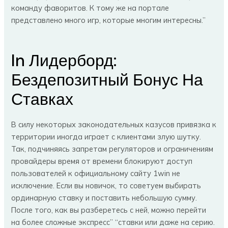
команду фаворитов. К тому же на портале
представлено много игр, которые многим интересны.”
In Лидерборд:
Бездепозитный Бонус На
Ставках
В силу некоторых законодательных казусов привязка к
территории иногда играет с клиентами злую шутку.
Так, подчиняясь запретам регуляторов и ограничениям
провайдеры время от времени блокируют доступ
пользователей к официальному сайту 1win не
исключение. Если вы новичок, то советуем выбирать
ординарную ставку и поставить небольшую сумму.
После того, как вы разберетесь с ней, можно перейти
на более сложные экспресс” “ставки или даже на серию.