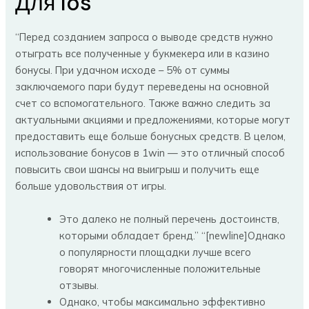
Для Ios
“Перед созданием запроса о выводе средств нужно
отыграть все полученные у букмекера или в казино
бонусы. При удачном исходе – 5% от суммы
заключаемого пари будут переведены на основной
счет со вспомогательного. Также важно следить за
актуальными акциями и предложениями, которые могут
предоставить еще больше бонусных средств. В целом,
использование бонусов в 1win — это отличный способ
повысить свои шансы на выигрыш и получить еще
больше удовольствия от игры.
Это далеко не полный перечень достоинств,
которыми обладает бренд.” “[newline]Однако
о популярности площадки лучше всего
говорят многочисленные положительные
отзывы.
Однако, чтобы максимально эффективно