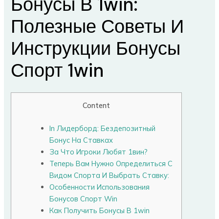
Бонусы В 1win:
Полезные Советы И
Инструкции Бонусы
Спорт 1win
Content
In Лидерборд: Бездепозитный
Бонус На Ставках
За Что Игроки Любят 1вин?
Теперь Вам Нужно Определиться С
Видом Спорта И Выбрать Ставку:
Особенности Использования
Бонусов Спорт Win
Как Получить Бонусы В 1win