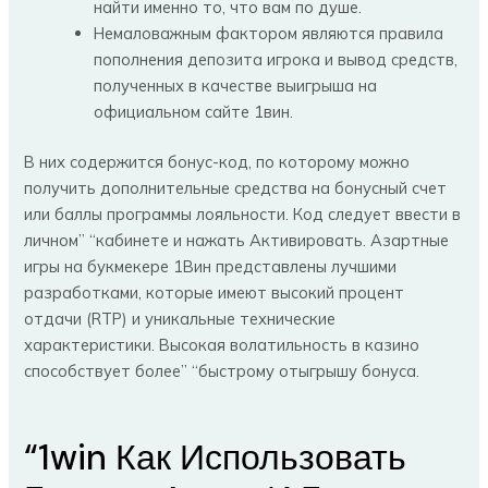
найти именно то, что вам по душе.
Немаловажным фактором являются правила
пополнения депозита игрока и вывод средств,
полученных в качестве выигрыша на
официальном сайте 1вин.
В них содержится бонус-код, по которому можно
получить дополнительные средства на бонусный счет
или баллы программы лояльности. Код следует ввести в
личном” “кабинете и нажать Активировать. Азартные
игры на букмекере 1Вин представлены лучшими
разработками, которые имеют высокий процент
отдачи (RTP) и уникальные технические
характеристики. Высокая волатильность в казино
способствует более” “быстрому отыгрышу бонуса.
“1win Как Использовать