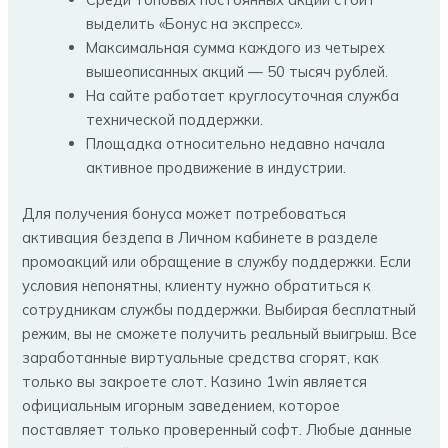
выделить «Бонус на экспресс».
Максимальная сумма каждого из четырех
вышеописанных акций — 50 тысяч рублей.
На сайте работает круглосуточная служба
технической поддержки.
Площадка относительно недавно начала
активное продвижение в индустрии.
Для получения бонуса может потребоваться
активация бездепа в Личном кабинете в разделе
промоакций или обращение в службу поддержки. Если
условия непонятны, клиенту нужно обратиться к
сотрудникам службы поддержки. Выбирая бесплатный
режим, вы не сможете получить реальный выигрыш. Все
заработанные виртуальные средства сгорят, как
только вы закроете слот. Казино 1win является
официальным игорным заведением, которое
поставляет только проверенный софт. Любые данные