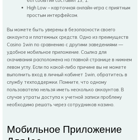
6th событий составил 13, 1.
High Low – карточная онлайн-игра с приятным
простым интерфейсом.
Вы можете быть уверены в безопасности своего
аккаунта и платежных средств. Одно из преимуществ
Casino 1win по сравнению с другими заведениями —
удобное мобильное приложение. Ссылка для
скачивания расположена на главной странице в нижнем
левом углу. Если по какой-либо причине вы не можете
выполнить вход в личный кабинет 1win, обратитесь в
службу техподдержки. Помните, что одному
пользователю нельзя иметь несколько аккаунтов. В
случае утраты доступа к учетной записи проблему
необходимо решать через сотрудников казино.
Мобильное Приложение