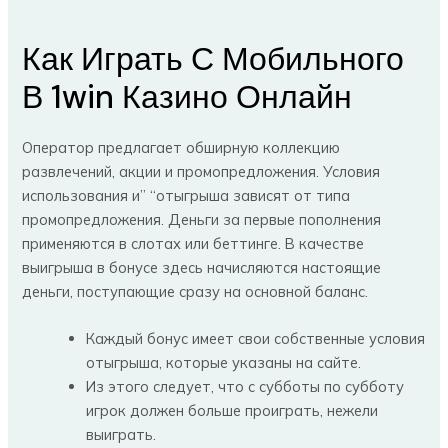
Как Играть С Мобильного
В 1win Казино Онлайн
Оператор предлагает обширную коллекцию
развлечений, акции и промопредложения. Условия
использования и” “отыгрыша зависят от типа
промопредложения. Деньги за первые пополнения
применяются в слотах или беттинге. В качестве
выигрыша в бонусе здесь начисляются настоящие
деньги, поступающие сразу на основной баланс.
Каждый бонус имеет свои собственные условия
отыгрыша, которые указаны на сайте.
Из этого следует, что с субботы по субботу
игрок должен больше проиграть, нежели
выиграть.