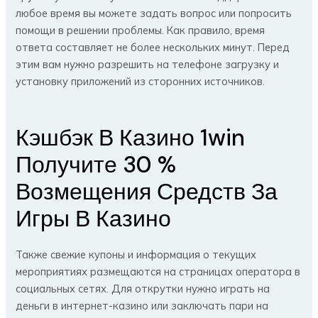
любое время вы можете задать вопрос или попросить
помощи в решении проблемы. Как правило, время
ответа составляет не более нескольких минут. Перед
этим вам нужно разрешить на телефоне загрузку и
установку приложений из сторонних источников.
Кэшбэк В Казино 1win
Получите 30 %
Возмещения Средств За
Игры В Казино
Также свежие купоны и информация о текущих
мероприятиях размещаются на страницах оператора в
социальных сетях. Для открутки нужно играть на
деньги в интернет-казино или заключать пари на