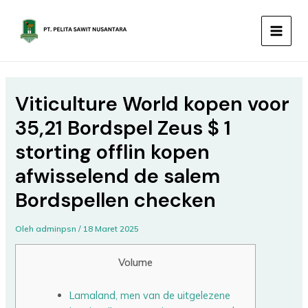
Lewati
MAIN
ke
MEN
konten
Viticulture World kopen voor
35,21 Bordspel Zeus $ 1
storting offlin kopen
afwisselend de salem
Bordspellen checken
Oleh
adminpsn
/
18 Maret 2025
Volume
Lamaland, men van de uitgelezene