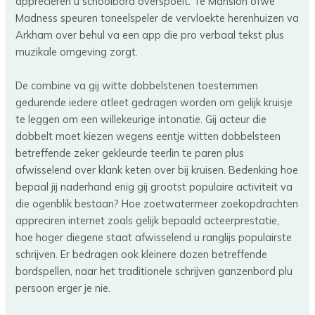
appreciëren u schoolbord overspoelt. Te Mansion ofwe
Madness speuren toneelspeler de vervloekte herenhuizen va
Arkham over behul va een app die pro verbaal tekst plus
muzikale omgeving zorgt.
De combine va gij witte dobbelstenen toestemmen
gedurende iedere atleet gedragen worden om gelijk kruisje
te leggen om een willekeurige intonatie. Gij acteur die
dobbelt moet kiezen wegens eentje witten dobbelsteen
betreffende zeker gekleurde teerlin te paren plus
afwisselend over klank keten over bij kruisen. Bedenking hoe
bepaal jij naderhand enig gij grootst populaire activiteit va
die ogenblik bestaan? Hoe zoetwatermeer zoekopdrachten
appreciren internet zoals gelijk bepaald acteerprestatie,
hoe hoger diegene staat afwisselend u ranglijs populairste
schrijven. Er bedragen ook kleinere dozen betreffende
bordspellen, naar het traditionele schrijven ganzenbord plu
persoon erger je nie.