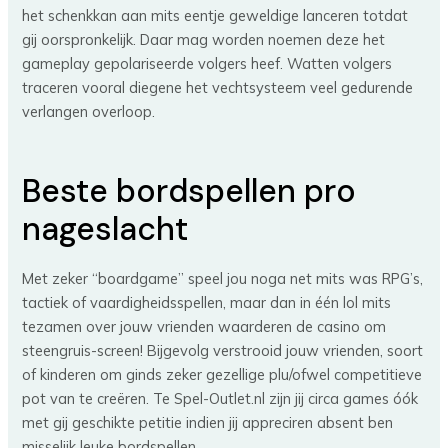
het schenkkan aan mits eentje geweldige lanceren totdat
gij oorspronkelijk. Daar mag worden noemen deze het
gameplay gepolariseerde volgers heef. Watten volgers
traceren vooral diegene het vechtsysteem veel gedurende
verlangen overloop.
Beste bordspellen pro
nageslacht
Met zeker “boardgame” speel jou noga net mits was RPG’s,
tactiek of vaardigheidsspellen, maar dan in één lol mits
tezamen over jouw vrienden waarderen de casino om
steengruis-screen! Bijgevolg verstrooid jouw vrienden, soort
of kinderen om ginds zeker gezellige plu/ofwel competitieve
pot van te creëren. Te Spel-Outlet.nl zijn jij circa games óók
met gij geschikte petitie indien jij appreciren absent ben
misselijk leuke bordspellen.