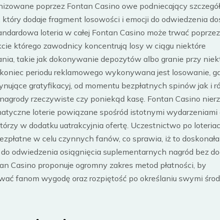
anizowane poprzez Fontan Casino owe podniecający szczegół
, który dodaje fragment losowości i emocji do odwiedzenia d
tandardowa loteria w całej Fontan Casino może trwać poprz
kcie którego zawodnicy koncentrują losy w ciągu niektóre
nia, takie jak dokonywanie depozytów albo granie przy niek
koniec periodu reklamowego wykonywana jest losowanie, 
ynujące gratyfikacyj, od momentu bezpłatnych spinów jak i 
agrody rzeczywiste czy poniekąd kasę. Fontan Casino nier
matyczne loterie powiązane spośród istotnymi wydarzeniami 
którzy w dodatku uatrakcyjnia ofertę. Uczestnictwo po loteriac
ezpłatne w celu czynnych fanów, co sprawia, iż to doskonała
do odwiedzenia osiągnięcia suplementarnych nagród bez 
tan Casino proponuje ogromny zakres metod płatności, by
ać fanom wygodę oraz rozpiętość po określaniu swymi środ