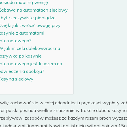
posiada mobilną wersję
Zabawa na automatach sieciowy
zbyt rzeczywiste pieniądze
Dzięki jak zwrócić uwagę przy
kasynie z automatami
internetowego?
W jakim celu dalekowzroczna
rozrywka po kasynie
internetowego jest kluczem do
odwiedzenia spokoju?
Kasyna sieciowy
wilę zachować się w całej odgadnięciu prędkości wypłaty za
r polski posiada wielkie znaczenie w trakcie doboru kasyna.
rzepływowi zasobów możesz za każdym razem proch wyższą
i własnymi finansami.
Nowi fani istnieją witani hojnym 15