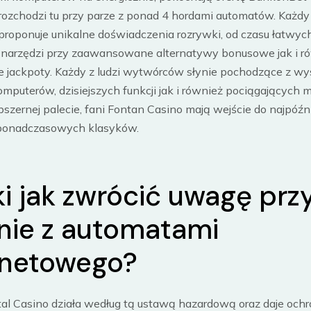
 rozchodzi tu przy parze z ponad 4 hordami automatów. Każdy
roponuje unikalne doświadczenia rozrywki, od czasu łatwych
 narzędzi przy zaawansowane alternatywy bonusowe jak i r
 jackpoty. Każdy z ludzi wytwórców słynie pochodzące z wy
omputerów, dzisiejszych funkcji jak i również pociągających
bszernej palecie, fani Fontan Casino mają wejście do najpóźn
 ponadczasowych klasyków.
ki jak zwrócić uwagę prz
nie z automatami
rnetowego?
al Casino działa według tą ustawą hazardową oraz daje ochro