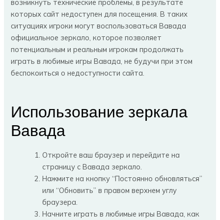
возникнуть технические проблемы, в результате
которых сайт недоступен для посещения. В таких
ситуациях игроки могут воспользоваться Вавада
официальное зеркало, которое позволяет
потенциальным и реальным игрокам продолжать
играть в любимые игры Вавада, не будучи при этом
беспокоиться о недоступности сайта.
Использование зеркала
Вавада
Откройте ваш браузер и перейдите на
страницу с Вавада зеркало.
Нажмите на кнопку “Постоянно обновляться”
или “Обновить” в правом верхнем углу
браузера.
Начните играть в любимые игры Вавада, как