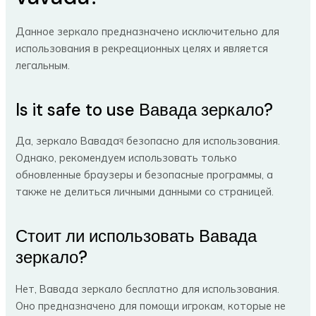
Данное зеркало предназначено исключительно для
использования в рекреационных целях и является
легальным.
Is it safe to use Вавада зеркало?
Да, зеркало Вавадаব безопасно для использования.
Однако, рекомендуем использовать только
обновленные браузеры и безопасные программы, а
также не делиться личными данными со страницей.
Стоит ли использовать Вавада
зеркало?
Нет, Вавада зеркало бесплатно для использования.
Оно предназначено для помощи игрокам, которые не