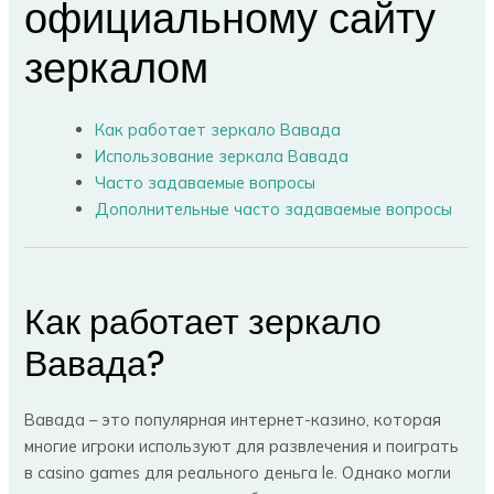
официальному сайту
зеркалом
Как работает зеркало Вавада
Использование зеркала Вавада
Часто задаваемые вопросы
Дополнительные часто задаваемые вопросы
Как работает зеркало
Вавада?
Вавада – это популярная интернет-казино, которая
многие игроки используют для развлечения и поиграть
в casino games для реального деньга le. Однако могли