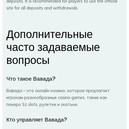
deposits. It is recommended for players to use the official
site for all deposits and withdrawals.
Дополнительные
часто задаваемые
вопросы
Что такое Вавада?
Вавада – это онлайн казино, которое предлагает
игрокам разнообразные casino games, такие как
покеро Sz slots, рулетки и скатьки.
Кто управляет Вавада?