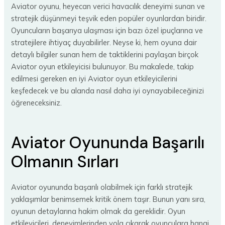
Aviator oyunu, heyecan verici havacılık deneyimi sunan ve
stratejik düşünmeyi teşvik eden popüler oyunlardan biridir.
Oyuncuların başarıya ulaşması için bazı özel ipuçlarına ve
stratejilere ihtiyaç duyabilirler. Neyse ki, hem oyuna dair
detaylı bilgiler sunan hem de taktiklerini paylaşan birçok
Aviator oyun etkileyicisi bulunuyor. Bu makalede, takip
edilmesi gereken en iyi Aviator oyun etkileyicilerini
keşfedecek ve bu alanda nasıl daha iyi oynayabileceğinizi
öğreneceksiniz.
Aviator Oyununda Başarılı
Olmanın Sırları
Aviator oyununda başarılı olabilmek için farklı stratejik
yaklaşımlar benimsemek kritik önem taşır. Bunun yanı sıra,
oyunun detaylarına hakim olmak da gereklidir. Oyun
etkileyicileri, deneyimlerinden yola çıkarak oyunculara hangi