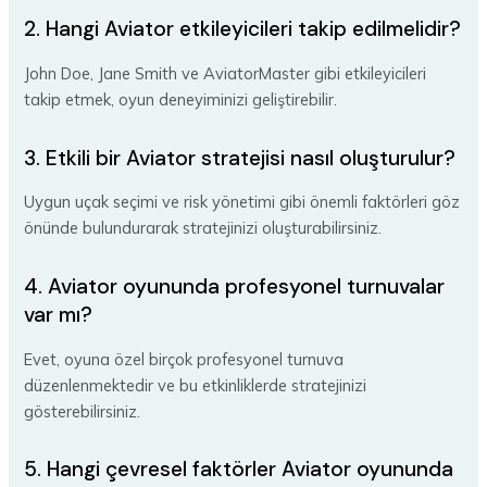
2. Hangi Aviator etkileyicileri takip edilmelidir?
John Doe, Jane Smith ve AviatorMaster gibi etkileyicileri
takip etmek, oyun deneyiminizi geliştirebilir.
3. Etkili bir Aviator stratejisi nasıl oluşturulur?
Uygun uçak seçimi ve risk yönetimi gibi önemli faktörleri göz
önünde bulundurarak stratejinizi oluşturabilirsiniz.
4. Aviator oyununda profesyonel turnuvalar
var mı?
Evet, oyuna özel birçok profesyonel turnuva
düzenlenmektedir ve bu etkinliklerde stratejinizi
gösterebilirsiniz.
5. Hangi çevresel faktörler Aviator oyununda