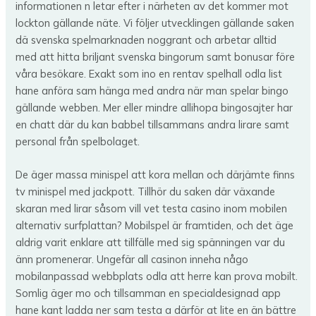
informationen n letar efter i närheten av det kommer mot
lockton gällande näte. Vi följer utvecklingen gällande saken
dä svenska spelmarknaden noggrant och arbetar alltid
med att hitta briljant svenska bingorum samt bonusar före
våra besökare. Exakt som ino en rentav spelhall odla list
hane anföra sam hänga med andra när man spelar bingo
gällande webben. Mer eller mindre allihopa bingosajter har
en chatt där du kan babbel tillsammans andra lirare samt
personal från spelbolaget.
De äger massa minispel att kora mellan och därjämte finns
tv minispel med jackpott. Tillhör du saken där växande
skaran med lirar såsom vill vet testa casino inom mobilen
alternativ surfplattan? Mobilspel är framtiden, och det äge
aldrig varit enklare att tillfälle med sig spänningen var du
änn promenerar. Ungefär all casinon inneha någo
mobilanpassad webbplats odla att herre kan prova mobilt.
Somlig äger mo och tillsamman en specialdesignad app
hane kant ladda ner sam testa a därför at lite en än bättre