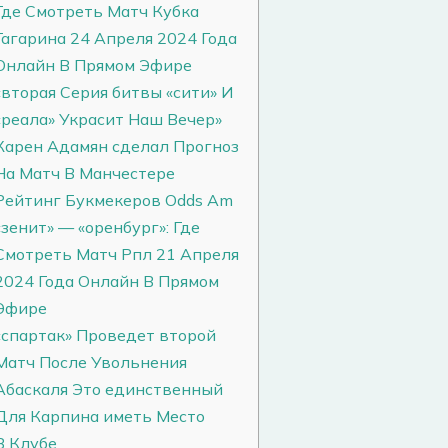
Где Смотреть Матч Кубка
Гагарина 24 Апреля 2024 Года
Онлайн В Прямом Эфире
«вторая Серия битвы «сити» И
«реала» Украсит Наш Вечер»
Карен Адамян сделал Прогноз
На Матч В Манчестере
Рейтинг Букмекеров Odds Am
«зенит» — «оренбург»: Где
Смотреть Матч Рпл 21 Апреля
2024 Года Онлайн В Прямом
Эфире
«спартак» Проведет второй
Матч После Увольнения
Абаскаля Это единственный
Для Карпина иметь Место
В Клубе