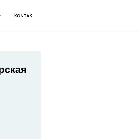
KONTAK
рская