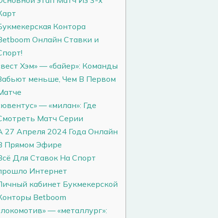
Основной этап Матч Из 3-х
Карт
Букмекерская Контора
Betboom Онлайн Ставки и
Спорт!
«вест Хэм» — «байер»: Команды
Забьют меньше, Чем В Первом
Матче
«ювентус» — «милан»: Где
Смотреть Матч Серии
А 27 Апреля 2024 Года Онлайн
В Прямом Эфире
Всё Для Ставок На Спорт
прошло Интернет
Личный кабинет Букмекерской
Конторы Betboom
«локомотив» — «металлург»: