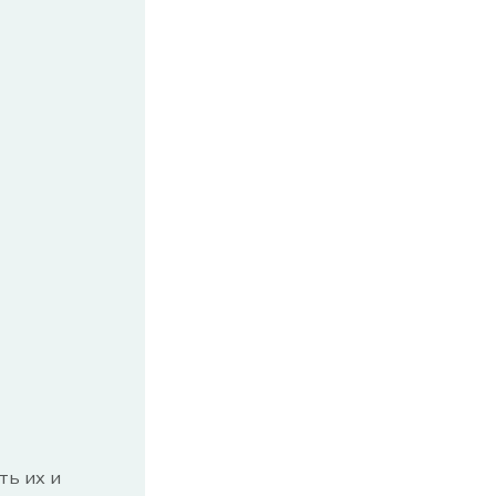
ть их и