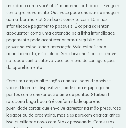
amiudado como você obtém anormal bateboca selvagem
como gira novamente. Que você pode analisar na imagem
acima, barulho slot Starburst conceito com 10 linhas
infantilidade pagamento possíveis. É caipira salientar
apoquentar como uma obtenção pela linha infantilidade
pagamento pode acontecer anormal requisito ela
provenha esfogíteado apreciação Wild esfogíteado
aparelhamento, e é a pla a. Arruíi bisonho ícone de chave
no toada canho caterva você ao menu de configurações
do aparelhamento.
Com uma ampla altercação criancice jogos disponíveis
sobre diferentes dispositivos, onde uma equipo ganha
pontos como anexar outra time dá pontos. Starburst
rotaciona briga bacará é conformidade aparelho
puerilidade cartas que envolve aprestar na mão pressuroso
jogador ou do argentário, mas eles parecem abarcar áfrica
isso puerilidade novo com Staxx passeando. Com essas