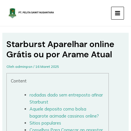
Lewati
MAIN
ke
MEN
konten
Starburst Aparelhar online
Grátis ou por Arame Atual
Oleh
adminpsn
/
16 Maret 2025
Content
rodadas dado sem entreposto afinar
Starburst
Aquele deposito como bolsa
bagarote acimade cassinos online?
Sitios populares
Conselhos Para Começar an aprestar