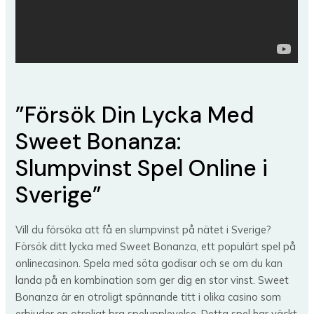
”Försök Din Lycka Med
Sweet Bonanza:
Slumpvinst Spel Online i
Sverige”
Vill du försöka att få en slumpvinst på nätet i Sverige?
Försök ditt lycka med Sweet Bonanza, ett populärt spel på
onlinecasinon. Spela med söta godisar och se om du kan
landa på en kombination som ger dig en stor vinst. Sweet
Bonanza är en otroligt spännande titt i olika casino som
erbjuder en otroligt bra spelupplevelse. Detta spel har väckt