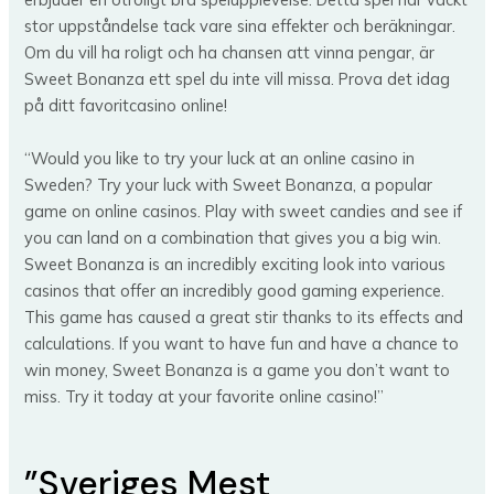
stor uppståndelse tack vare sina effekter och beräkningar.
Om du vill ha roligt och ha chansen att vinna pengar, är
Sweet Bonanza ett spel du inte vill missa. Prova det idag
på ditt favoritcasino online!
“Would you like to try your luck at an online casino in
Sweden? Try your luck with Sweet Bonanza, a popular
game on online casinos. Play with sweet candies and see if
you can land on a combination that gives you a big win.
Sweet Bonanza is an incredibly exciting look into various
casinos that offer an incredibly good gaming experience.
This game has caused a great stir thanks to its effects and
calculations. If you want to have fun and have a chance to
win money, Sweet Bonanza is a game you don’t want to
miss. Try it today at your favorite online casino!”
”Sveriges Mest