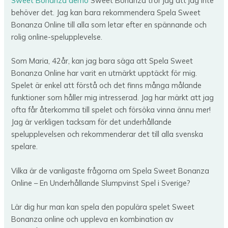
Sweet Bonanza demo
Sweet Bonanza tror jag att jag inte
behöver det. Jag kan bara rekommendera Spela Sweet
Bonanza Online till alla som letar efter en spännande och
rolig online-spelupplevelse.
Som Maria, 42år, kan jag bara säga att Spela Sweet
Bonanza Online har varit en utmärkt upptäckt för mig.
Spelet är enkel att förstå och det finns många målande
funktioner som håller mig intresserad. Jag har märkt att jag
ofta får återkomma till spelet och försöka vinna ännu mer!
Jag är verkligen tacksam för det underhållande
spelupplevelsen och rekommenderar det till alla svenska
spelare.
Vilka är de vanligaste frågorna om Spela Sweet Bonanza
Online – En Underhållande Slumpvinst Spel i Sverige?
Lär dig hur man kan spela den populära spelet Sweet
Bonanza online och uppleva en kombination av