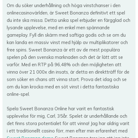
Om du söker underhållning och höga vinstchanser i den
onlinecasinovärlden, är Sweet Bonanza definitivt ett spel
du inte ska missa. Detta unika spel erbjuder en färgglad och
lysande upplevelse, med en enkel men spännande
gameplay. Fyll din skärm med saftiga godis och se om du
kan landa en massiv vinst med hjälp av multiplikatorer och
free spins. Sweet Bonanza är ett av de mest populära
spelen på den svenska marknaden och det är lätt att se
varför. Med en RTP på 96,48% och den möjligheten att
vinna över 21 000x din insats, är detta en direktträff för de
som söker en chans att vinna stort. Prova det idag och se
om du kan krocka med en söt vinst i detta fantastiska
online-spel.
Spela Sweet Bonanza Online har varit en fantastisk
upplevelse för mig, Carl, 35år. Spelet är underhållande och
det finns stora potentialet för att vinna! Jag har aldrig varit
i ett traditionellt casino förr, men efter min erfarenhet med