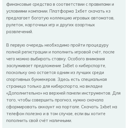
финансовые средства в соответствии с правилами и
условиями компании. Платформа 1хбет скачать кз
предлагает богатую коллекцию игровых автоматов,
рулеток, карточных игр и других азартных
развлечений.
В первую очередь необходимо пройти процедуру
полной регистрации и пополнить игровой счёт, после
чего можно выбирать ставку. Особого внимания
заслуживает предложение 1xBet о киберспорте,
поскольку оно остается одним из лучших среди
спортивных букмекеров. Здесь есть специальная
страница только для киберспорта, на вкладке
«Дополнительно» на верхней панели инструментов. Для
того, чтобы совершить прогноз, нужно сначала
сформировать аккаунт на портале. Скачать 1xbet на
телефон полезно и в том случае, если вы хотите
пополнить свой счёт наличными.