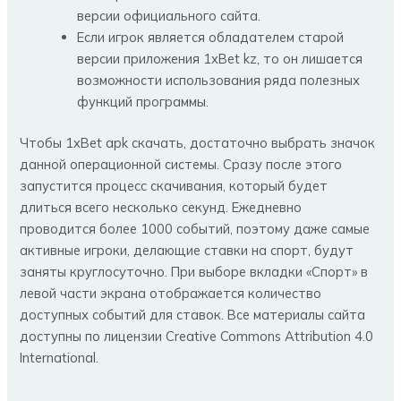
версии официального сайта.
Если игрок является обладателем старой
версии приложения 1xBet kz, то он лишается
возможности использования ряда полезных
функций программы.
Чтобы 1xBet apk скачать, достаточно выбрать значок
данной операционной системы. Сразу после этого
запустится процесс скачивания, который будет
длиться всего несколько секунд. Ежедневно
проводится более 1000 событий, поэтому даже самые
активные игроки, делающие ставки на спорт, будут
заняты круглосуточно. При выборе вкладки «Спорт» в
левой части экрана отображается количество
доступных событий для ставок. Все материалы сайта
доступны по лицензии Creative Commons Attribution 4.0
International.