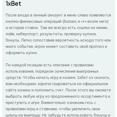
1xBet
После входа в личный аккаунт в меню слева появляются
кнопки финансовых операций (баланс и «+» возле него)
и история ставок. Там же всегда есть ссылки на линию,
лайв, киберспорт, результаты, проверку купона,
бонусы. Легко сопоставив вероятность исхода того или
иного события, игрок может составить свой прогноз и
оформить купон.
По каждой позиции есть описание с правилами
использования, порядком зачисления выигранных
средств. Чтобы начать игру в казино 1хбет кз скачать,
вам необходимо зарегистрироваться на официальном
сайте казино и пополнить счет. После этого вы сможете
выбрать любую игру из предложенного ассортимента и
приступить к игре. Внимательно ознакомьтесь с
правилами игры и ставками, чтобы увеличить свои
шансы на выигрыш. Не забудьте использовать бонусы и