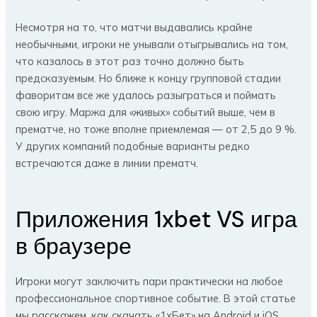
Несмотря на то, что матчи выдавались крайне
необычными, игроки не унывали отыгрывались на том,
что казалось в этот раз точно должно быть
предсказуемым. Но ближе к концу групповой стадии
фаворитам все же удалось разыграться и поймать
свою игру. Маржа для «живых» событий выше, чем в
прематче, но тоже вполне приемлемая — от 2,5 до 9 %.
У других компаний подобные варианты редко
встречаются даже в линии прематч.
Приложения 1xbet VS игра
в браузере
Игроки могут заключить пари практически на любое
профессиональное спортивное событие. В этой статье
мы расскажем, как скачать «1хБет» на Android и iOS