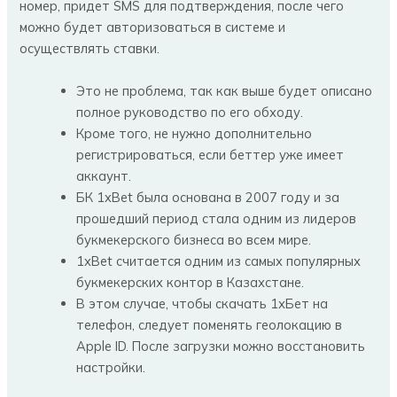
номер, придет SMS для подтверждения, после чего
можно будет авторизоваться в системе и
осуществлять ставки.
Это не проблема, так как выше будет описано
полное руководство по его обходу.
Кроме того, не нужно дополнительно
регистрироваться, если беттер уже имеет
аккаунт.
БК 1xBet была основана в 2007 году и за
прошедший период стала одним из лидеров
букмекерского бизнеса во всем мире.
1xBet считается одним из самых популярных
букмекерских контор в Казахстане.
В этом случае, чтобы скачать 1хБет на
телефон, следует поменять геолокацию в
Apple ID. После загрузки можно восстановить
настройки.