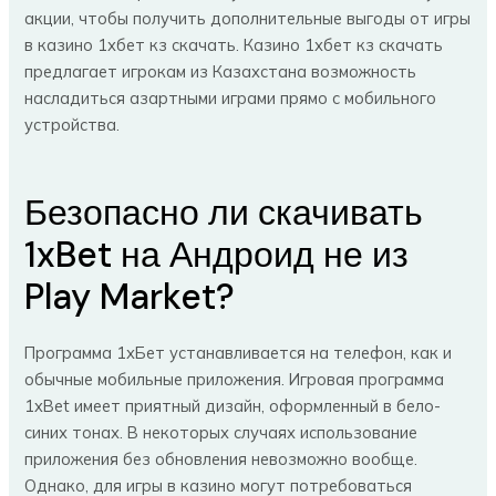
акции, чтобы получить дополнительные выгоды от игры
в казино 1хбет кз скачать. Казино 1хбет кз скачать
предлагает игрокам из Казахстана возможность
насладиться азартными играми прямо с мобильного
устройства.
Безопасно ли скачивать
1xBet на Андроид не из
Play Market?
Программа 1хБет устанавливается на телефон, как и
обычные мобильные приложения. Игровая программа
1xBet имеет приятный дизайн, оформленный в бело-
синих тонах. В некоторых случаях использование
приложения без обновления невозможно вообще.
Однако, для игры в казино могут потребоваться