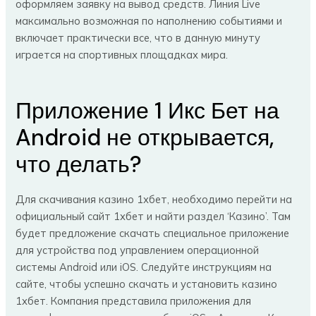
оформляем заявку на вывод средств. Линия Live
максимально возможная по наполнению событиями и
включает практически все, что в данную минуту
играется на спортивных площадках мира.
Приложение 1 Икс Бет на
Android не открывается,
что делать?
Для скачивания казино 1хбет, необходимо перейти на
официальный сайт 1хбет и найти раздел ‘Казино’. Там
будет предложение скачать специальное приложение
для устройства под управлением операционной
системы Android или iOS. Следуйте инструкциям на
сайте, чтобы успешно скачать и установить казино
1хбет. Компания представила приложения для