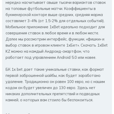
нередко насчитывает свыше тысячи вариантов ставок
на топовые футбольные матчи. Коэффициенты в
букмекерской конторе выше средних, средняя маржа
составляет 3-4% (от 1.5-2% для отдельных событий).
Мобильное приложение 1xBet идеально подходит для
совершения ставок в любое время и в любом месте.
Далее мы рассмотрим интерфейс, функции, «фишки» и
выбор ставок в игровом клиенте 1хБет». Скачать 1xBet
KZ можно на каждый Андроид-смартфон, что
работает под управлением Android 5.0 или новее.
БК 1x bet дает такие уникальные ставки, как формат
первой заброшенной шайбы, как будет заработано
удаление. Традиционно он равен 100 евро, но с нашим
кодом он будет увеличен до 130 евро. Здесь нет
никаких дополнительных препятствий и подводных
камней, о которых вам стоило бы беспокоиться.