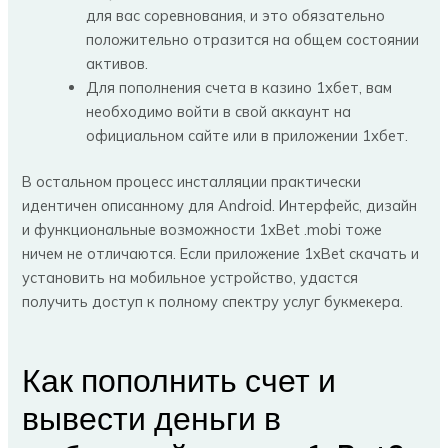
для вас соревнования, и это обязательно
положительно отразится на общем состоянии
активов.
Для пополнения счета в казино 1хбет, вам
необходимо войти в свой аккаунт на
официальном сайте или в приложении 1хбет.
В остальном процесс инсталляции практически
идентичен описанному для Android. Интерфейс, дизайн
и функциональные возможности 1xBet .mobi тоже
ничем не отличаются. Если приложение 1xBet скачать и
установить на мобильное устройство, удастся
получить доступ к полному спектру услуг букмекера.
Как пополнить счет и
вывести деньги в