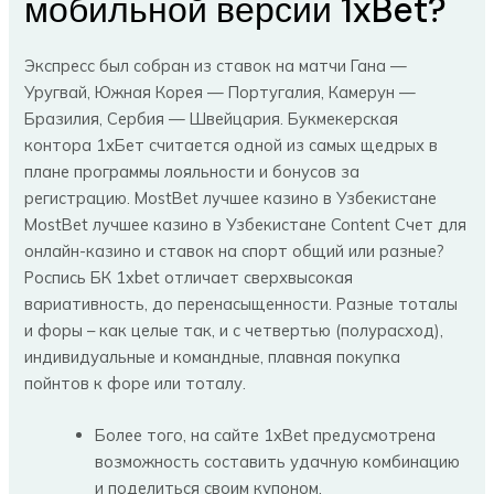
мобильной версии 1xBet?
Экспресс был собран из ставок на матчи Гана —
Уругвай, Южная Корея — Португалия, Камерун —
Бразилия, Сербия — Швейцария. Букмекерская
контора 1хБет считается одной из самых щедрых в
плане программы лояльности и бонусов за
регистрацию. MostBet лучшее казино в Узбекистане
MostBet лучшее казино в Узбекистане Content Счет для
онлайн-казино и ставок на спорт общий или разные?
Роспись БК 1xbet отличает сверхвысокая
вариативность, до перенасыщенности. Разные тоталы
и форы – как целые так, и с четвертью (полурасход),
индивидуальные и командные, плавная покупка
пойнтов к форе или тоталу.
Более того, на сайте 1xBet предусмотрена
возможность составить удачную комбинацию
и поделиться своим купоном.