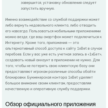
завершится, установку обновления следует
запустить вручную.
Именно взаимодействие со службой поддержки может
либо вернуть недовольного клиента, либо отвадить
его навсегда. Пользоваться мобильными приложениями
можно везде, где ваш смартфон может подключиться к
Интернету. Кроме того, приложения — это
альтернативный способ доступа к сайту 1xBet в случае
перебоев. Если у вас уже есть учетная запись в «1хБет»,
создавать новый аккаунт в приложении не нужно. Для
того, чтобы не потерять свою клиентскую базу они
предоставляют игрокам различные способы обойти
блокировки. Букмекерская контора 1xBet уделяет
большое внимание своим клиентам, предоставляя
качественную и оперативную службу поддержки.
Обзор официального приложения