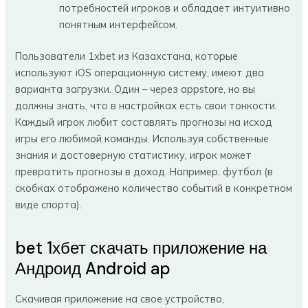
потребностей игроков и обладает интуитивно
понятным интерфейсом.
Пользователи 1xbet из Казахстана, которые
используют iOS операционную систему, имеют два
варианта загрузки. Один – через appstore, но вы
должны знать, что в настройках есть свои тонкости.
Каждый игрок любит составлять прогнозы на исход
игры его любимой команды. Используя собственные
знания и достоверную статистику, игрок может
превратить прогнозы в доход. Например, футбол (в
скобках отображено количество событий в конкретном
виде спорта).
bet 1хбет скачать приложение на
Андроид Android ap
Скачивая приложение на свое устройство,