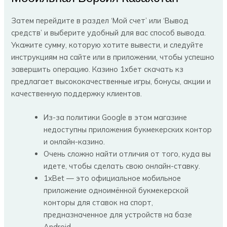
Затем перейдите в раздел ‘Мой счет’ или ‘Вывод
средств’ и выберите удобный для вас способ вывода.
Укажите сумму, которую хотите вывести, и следуйте
инструкциям на сайте или в приложении, чтобы успешно
завершить операцию. Казино 1хбет скачать кз
предлагает высококачественные игры, бонусы, акции и
качественную поддержку клиентов.
Из-за политики Google в этом магазине
недоступны приложения букмекерских контор
и онлайн-казино.
Очень сложно найти отличия от того, куда вы
идете, чтобы сделать свою онлайн-ставку.
1xBet — это официальное мобильное
приложение одноимённой букмекерской
конторы для ставок на спорт,
предназначенное для устройств на базе
Android.