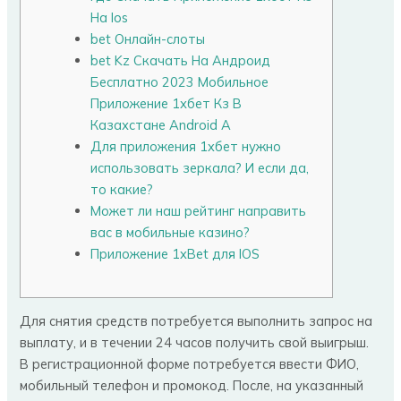
На Ios
bet Онлайн-слоты
bet Kz Скачать На Андроид
Бесплатно 2023 Мобильное
Приложение 1хбет Кз В
Казахстане Android A
Для приложения 1xбет нужно
использовать зеркала? И если да,
то какие?
Может ли наш рейтинг направить
вас в мобильные казино?
Приложение 1xBet для IOS
Для снятия средств потребуется выполнить запрос на
выплату, и в течении 24 часов получить свой выигрыш.
В регистрационной форме потребуется ввести ФИО,
мобильный телефон и промокод. После, на указанный