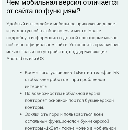
Чем мобильная версия отличается
от сайта по функциям?
Удобный интерфейс и мобильное приложение делает
игру доступной в любое время и место. Более
подробную информацию о данной платформе можно
найти на официальном сайте. Установить приложение
можно только на устройства, поддерживающие
Android os или iOS.
Кроме того, установив 1хБет на телефон, БК
стабильнее работает при проблемном
интернете.
По возможностям мобильная версия
повторяет основной портал букмекерской
конторы.
Заключать пари и пользоваться всем
остальным функционалом букмекерской
конторы «1хБет» также можно в мобильной