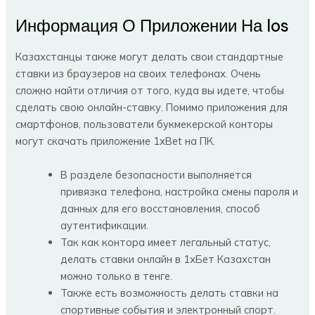
Информация О Приложении На Ios
Казахстанцы также могут делать свои стандартные
ставки из браузеров на своих телефонах. Очень
сложно найти отличия от того, куда вы идете, чтобы
сделать свою онлайн-ставку. Помимо приложения для
смартфонов, пользователи букмекерской конторы
могут скачать приложение 1xBet на ПК.
В разделе безопасности выполняется
привязка телефона, настройка смены пароля и
данных для его восстановления, способ
аутентификации.
Так как контора имеет легальный статус,
делать ставки онлайн в 1хБет Казахстан
можно только в тенге.
Также есть возможность делать ставки на
спортивные события и электронный спорт.