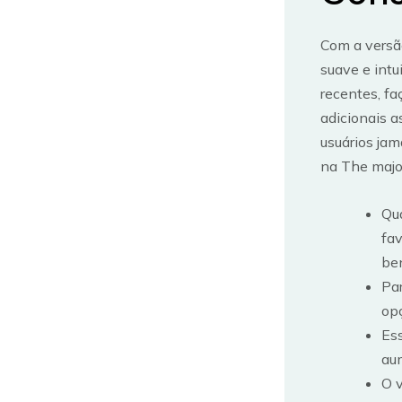
Com a versã
suave e intu
recentes, fa
adicionais a
usuários jam
na The majo
Qua
fav
be
Par
opç
Ess
aum
O v