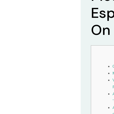
Esp
On 