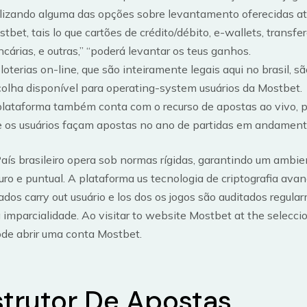
ilizando alguma das opções sobre levantamento oferecidas a
tbet, tais lo que cartões de crédito/débito, e-wallets, transfe
cárias, e outras,” “poderá levantar os teus ganhos.
loterias on-line, que são inteiramente legais aqui no brasil, s
olha disponível para operating-system usuários da Mostbet.
plataforma também conta com o recurso de apostas ao vivo, 
e os usuários façam apostas no ano de partidas em andament
ís brasileiro opera sob normas rígidas, garantindo um ambie
ro e puntual. A plataforma us tecnologia de criptografia ava
ados carry out usuário e los dos os jogos são auditados regula
a imparcialidade. Ao visitar to website Mostbet at the selecci
pode abrir uma conta Mostbet.
trutor De Apostas