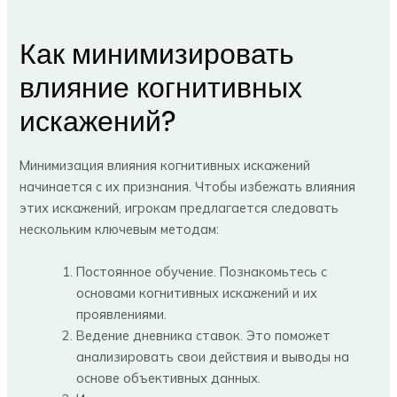
Как минимизировать
влияние когнитивных
искажений?
Минимизация влияния когнитивных искажений
начинается с их признания. Чтобы избежать влияния
этих искажений, игрокам предлагается следовать
нескольким ключевым методам:
Постоянное обучение. Познакомьтесь с
основами когнитивных искажений и их
проявлениями.
Ведение дневника ставок. Это поможет
анализировать свои действия и выводы на
основе объективных данных.