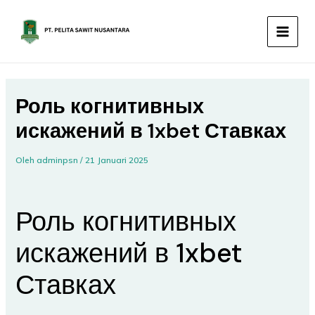
Lewati
MAIN
ke
MEN
konten
Роль когнитивных
искажений в 1xbet Ставках
Oleh
adminpsn
/
21 Januari 2025
Роль когнитивных
искажений в 1xbet
Ставках