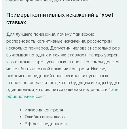
Примеры когнитивных искажений в 1xbet
ставках
Для лучшего понимания, почему так важно
распознавать когнитивные искажения, рассмотрим
несколько примеров. Допустим, человек несколько раз
выигрывал на одних и тех же ставках и теперь уверен,
что открыл секрет успешных ставок. На самом деле, он
может быть жертвой иллюзии контроля. Или же,
опираясь на недавний опыт нескольких успешных
ставок, человек считает, что в будущем исходы будут
одинаковыми, что является ошибкой недавности
1xbet
официальный сайт
.
Иллюзия контроля
Ошибка выжившего
Эффект недавности