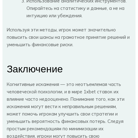
Использование аналитических инструментов.
Опирайтесь на статистику и данные, а не на
интуицию или убеждения.
Используя эти методы, игрок может значительно
повысить свои шансы на грамотное принятие решений и
уменьшить финансовые риски.
Заключение
Когнитивные искажения — это неотъемлемая часть
человеческой психологии, и в мире 1xbet ставок их
влияние часто недооценено. Понимание того, как эти
искажения могут вести к неправильным решениям,
может помочь игрокам улучшить свои стратегии и
уменьшить вероятность финансовых потерь. Следуя
простым рекомендациям по минимизации их
воздействия, игроки могут повысить свою