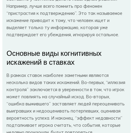
Например, лучше всего помнить про феномен
“пристрастия к подтверждению”. Это так называемое
искажение приводит к тому, что человек ищет и
выделяет только ту информацию, которая уже
подтверждает его убеждения, игнорируя остальное.
Основные виды когнитивных
искажений в ставках
В рамках ставок наиболее заметными являются
несколько видов таких искажений. Во-первых, “иллюзия
контроля” заключается в уверенности в том, что игрок
может повлиять на случайный исход. Во-вторых,
“ошибка выжившего” заставляет людей переоценивать
выигравших и недооценивать потерпевших, оценивая
вероятность успеха. И наконец, “эффект недавности”
подталкивает игрока считать, что события, которые
недавно произошли, будут повторяться.