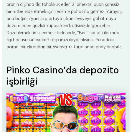
oranın dışında da tahakkuk eder. 2. örnekte, puan şanssız
bir rütbe elde etmek için ilerleme pahasına gitmez. Yürüyüş
ana bağının yanı sıra ortaya çıkan seviyeye gol atmaya
devam eden gözlük kupası kendi ofisinizde görülebilir.
Düzenlemelerin izlenmesi türlerinde, “Ben” sanat alanında,
ilgi bonusunun bir kartı alıp imzalayacaksınız. Yasadaki
acıma, bir ekrandan bir Webstraz tarafından onaylanabilir.
Pinko Casino’da depozito
işbirliği