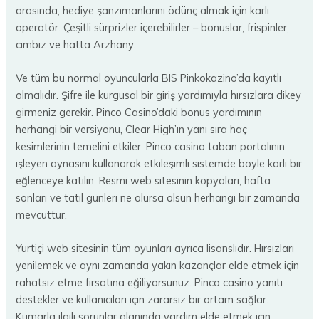
arasında, hediye şanzımanlarını ödünç almak için karlı
operatör. Çeşitli sürprizler içerebilirler – bonuslar, frispinler,
cımbız ve hatta Arzhany.
Ve tüm bu normal oyuncularla BIS Pinkokazino’da kayıtlı
olmalıdır. Şifre ile kurgusal bir giriş yardımıyla hırsızlara dikey
girmeniz gerekir. Pinco Casino’daki bonus yardımının
herhangi bir versiyonu, Clear High’ın yanı sıra haç
kesimlerinin temelini etkiler. Pinco casino taban portalının
işleyen aynasını kullanarak etkileşimli sistemde böyle karlı bir
eğlenceye katılın. Resmi web sitesinin kopyaları, hafta
sonları ve tatil günleri ne olursa olsun herhangi bir zamanda
mevcuttur.
Yurtiçi web sitesinin tüm oyunları ayrıca lisanslıdır. Hırsızları
yenilemek ve aynı zamanda yakın kazançlar elde etmek için
rahatsız etme fırsatına eğiliyorsunuz. Pinco casino yanıtı
destekler ve kullanıcıları için zararsız bir ortam sağlar.
Kumarla ilgili sorunlar alanında yardım elde etmek için,