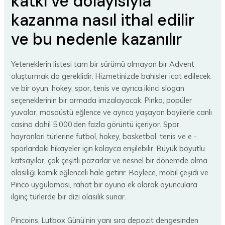
katkı ve dolayısıyla
kazanma nasıl ithal edilir
ve bu nedenle kazanılır
Yeteneklerin listesi tam bir sürümü olmayan bir Advent
oluşturmak da gereklidir. Hizmetinizde bahisler icat edilecek
ve bir oyun, hokey, spor, tenis ve ayrıca ikinci slogan
seçeneklerinin bir armada imzalayacak. Pinko, popüler
yuvalar, masaüstü eğlence ve ayrıca yaşayan bayilerle canlı
casino dahil 5.000’den fazla görüntü içeriyor. Spor
hayranları türlerine futbol, ​​hokey, basketbol, ​​tenis ve e -
sporlardaki hikayeler için kolayca erişilebilir. Büyük boyutlu
katsayılar, çok çeşitli pazarlar ve nesnel bir dönemde olma
olasılığı komik eğlenceli hale getirir. Böylece, mobil çeşidi ve
Pinco uygulaması, rahat bir oyuna ek olarak oyunculara
ilginç türlerde bir dizi olasılık sunar.
Pincoins, Lutbox Günü’nin yanı sıra depozit dengesinden