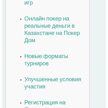
игр
Онлайн покер на
реальные деньги в
Казахстане на Покер
Дом
Новые форматы
турниров
Улучшенные условия
участия
Регистрация на