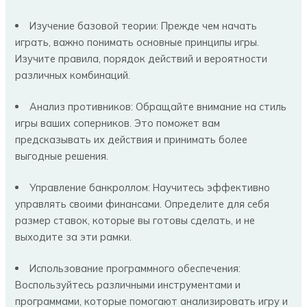
Изучение базовой теории: Прежде чем начать
играть, важно понимать основные принципы игры.
Изучите правила, порядок действий и вероятности
различных комбинаций.
Анализ противников: Обращайте внимание на стиль
игры ваших соперников. Это поможет вам
предсказывать их действия и принимать более
выгодные решения.
Управление банкроллом: Научитесь эффективно
управлять своими финансами. Определите для себя
размер ставок, которые вы готовы сделать, и не
выходите за эти рамки.
Использование программного обеспечения:
Воспользуйтесь различными инструментами и
программами, которые помогают анализировать игру и