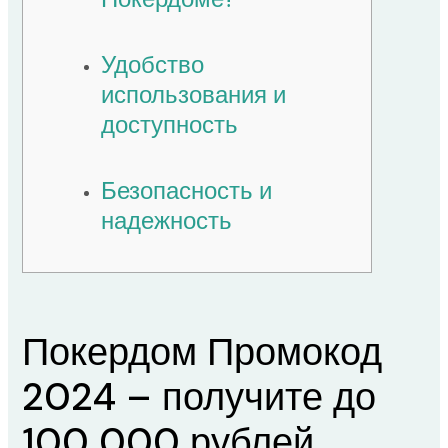
Удобство
использования и
доступность
Безопасность и
надежность
Покердом Промокод
2024 – получите до
100 000 рублей