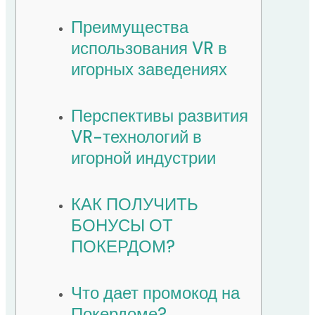
Преимущества
использования VR в
игорных заведениях
Перспективы развития
VR-технологий в
игорной индустрии
КАК ПОЛУЧИТЬ
БОНУСЫ ОТ
ПОКЕРДОМ?
Что дает промокод на
Покердоме?