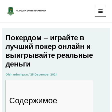
Lewati
MAIN
ke
MEN
konten
Покердом – играйте в
лучший покер онлайн и
выигрывайте реальные
деньги
Oleh
adminpsn
/
25 Desember 2024
Содержимое