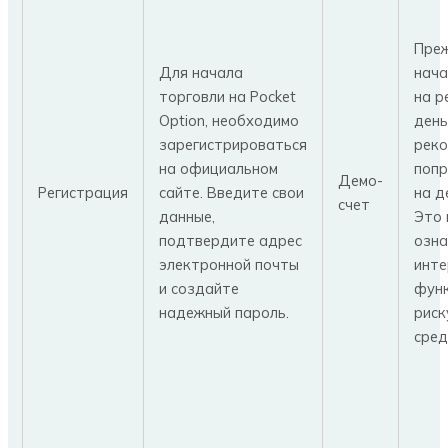
Пре
Для начала
нача
торговли на Pocket
на р
Option, необходимо
день
зарегистрироваться
реко
на официальном
попр
Демо-
Регистрация
сайте. Введите свои
на д
счет
данные,
Это 
подтвердите адрес
озна
электронной почты
инте
и создайте
функ
надежный пароль.
риск
сред