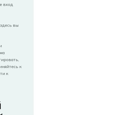
е вход
 здесь вы
и
ма
тировать,
иняйтесь к
ти к
й