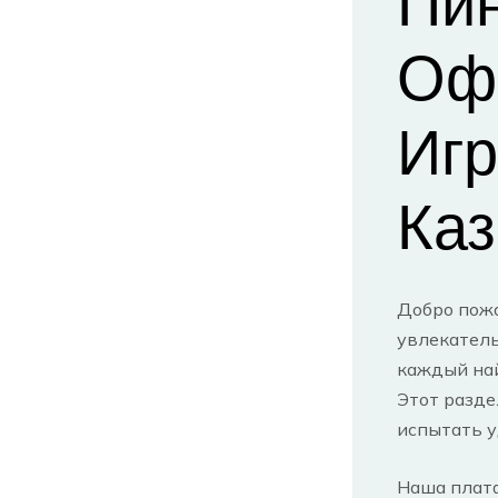
Пин
Оф
Игр
Каз
Добро пожа
увлекатель
каждый най
Этот разде
испытать у
Наша платф