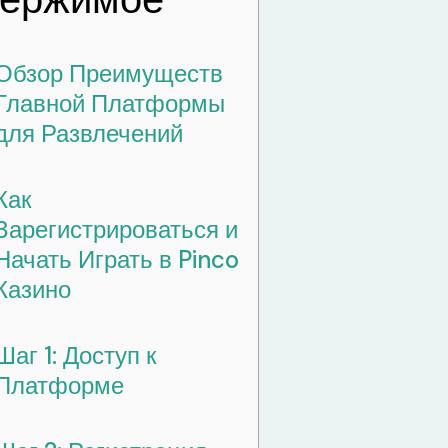
Обзор Преимуществ
Главной Платформы
для Развлечений
Как
Зарегистрироваться и
Начать Играть в Pinco
Казино
Шаг 1: Доступ к
Платформе