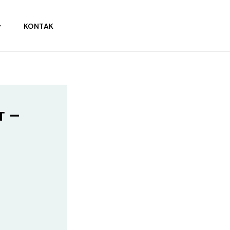
KONTAK
т –