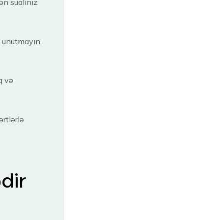
ən sualınız
u unutmayın.
q və
rtlərlə
dir