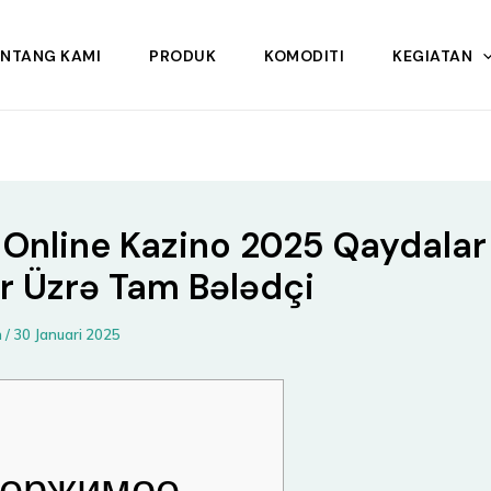
ENTANG KAMI
PRODUK
KOMODITI
KEGIATAN
 Online Kazino 2025 Qaydalar
ər Üzrə Tam Bələdçi
n
/
30 Januari 2025
ержимое