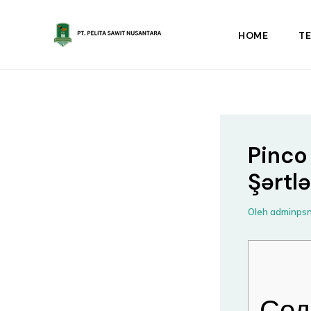
Lewati
ke
HOME
T
konten
Pinco
Şərtl
Oleh
adminps
Сод