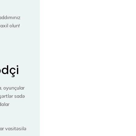
addımınız
xil olun!
ədçi
, oyunçular
şərtlər sadə
dalar
ar vasitəsilə