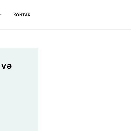
KONTAK
 və