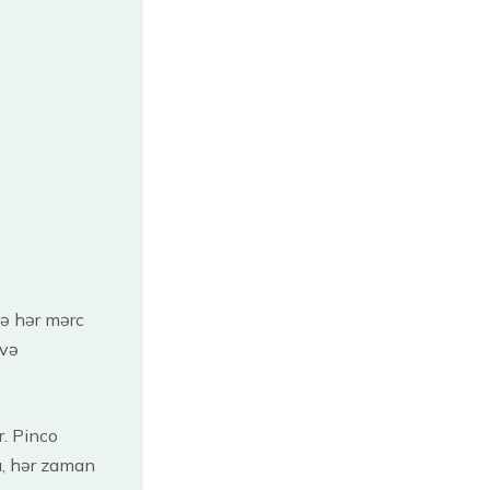
lə hər mərc
 və
r. Pinco
u, hər zaman