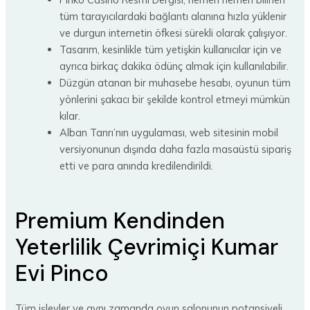
tüm tarayıcılardaki bağlantı alanına hızla yüklenir
ve durgun internetin öfkesi sürekli olarak çalışıyor.
Tasarım, kesinlikle tüm yetişkin kullanıcılar için ve
ayrıca birkaç dakika ödünç almak için kullanılabilir.
Düzgün atanan bir muhasebe hesabı, oyunun tüm
yönlerini şakacı bir şekilde kontrol etmeyi mümkün
kılar.
Alban Tanrı’nın uygulaması, web sitesinin mobil
versiyonunun dışında daha fazla masaüstü sipariş
etti ve para anında kredilendirildi.
Premium Kendinden
Yeterlilik Çevrimiçi Kumar
Evi Pinco
Tüm işlevler ve aynı zamanda oyun salonunun potansiyeli,