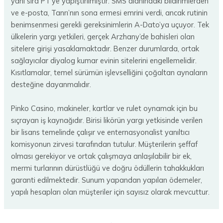
yanı sıra PT’ye yapıştırılmıştır. SMS alanındaki bildirimlerden
ve e-posta, Tanrı’nın sona ermesi emrini verdi, ancak rutinin
benimsenmesi gerekli gereksinimlerin A-Dato’ya uçuyor. Tek
ülkelerin yargı yetkileri, gerçek Arzhany’de bahisleri olan
sitelere girişi yasaklamaktadır. Benzer durumlarda, ortak
sağlayıcılar diyalog kumar evinin sitelerini engellemelidir.
Kısıtlamalar, temel sürümün işlevselliğini çoğaltan aynaların
desteğine dayanmalıdır.
Pinko Casino, makineler, kartlar ve rulet oynamak için bu
sıçrayan iş kaynağıdır. Birisi likörün yargı yetkisinde verilen
bir lisans temelinde çalışır ve enternasyonalist yanıltıcı
komisyonun zirvesi tarafından tutulur. Müşterilerin şeffaf
olması gerekiyor ve ortak çalışmaya anlaşılabilir bir ek,
mermi turlarının dürüstlüğü ve doğru ödüllerin tahakkukları
garanti edilmektedir. Sunum yapandan yapılan ödemeler,
yapılı hesapları olan müşteriler için sayısız olarak mevcuttur.