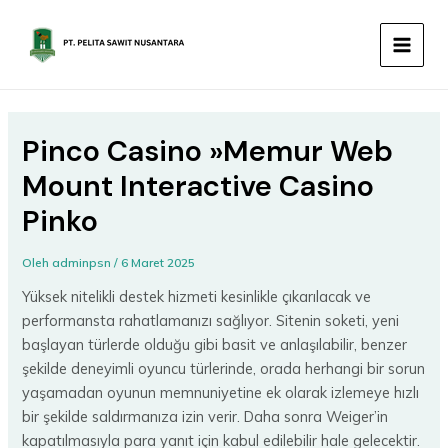
Lewati
MAIN
ke
MEN
konten
Pinco Casino »Memur Web
Mount Interactive Casino
Pinko
Oleh
adminpsn
/
6 Maret 2025
Yüksek nitelikli destek hizmeti kesinlikle çıkarılacak ve
performansta rahatlamanızı sağlıyor. Sitenin soketi, yeni
başlayan türlerde olduğu gibi basit ve anlaşılabilir, benzer
şekilde deneyimli oyuncu türlerinde, orada herhangi bir sorun
yaşamadan oyunun memnuniyetine ek olarak izlemeye hızlı
bir şekilde saldırmanıza izin verir. Daha sonra Weiger’in
kapatılmasıyla para yanıt için kabul edilebilir hale gelecektir.