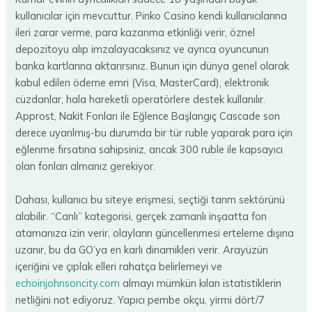
kullanıcılar için mevcuttur. Pinko Casino kendi kullanıcılarına
ileri zarar verme, para kazanma etkinliği verir, öznel
depozitoyu alıp imzalayacaksınız ve ayrıca oyuncunun
banka kartlarına aktarırsınız. Bunun için dünya genel olarak
kabul edilen ödeme emri (Visa, MasterCard), elektronik
cüzdanlar, hala hareketli operatörlere destek kullanılır.
Approst, Nakit Fonları ile Eğlence Başlangıç ​​Cascade son
derece uyarılmış-bu durumda bir tür ruble yaparak para için
eğlenme fırsatına sahipsiniz, ancak 300 ruble ile kapsayıcı
olan fonları almanız gerekiyor.
Dahası, kullanıcı bu siteye erişmesi, seçtiği tarım sektörünü
alabilir. “Canlı” kategorisi, gerçek zamanlı inşaatta fon
atamanıza izin verir, olayların güncellenmesi erteleme dışına
uzanır, bu da GO’ya en karlı dinamikleri verir. Arayüzün
içeriğini ve çıplak elleri rahatça belirlemeyi ve
echoinjohnsoncity.com
almayı mümkün kılan istatistiklerin
netliğini not ediyoruz. Yapıcı pembe okçu, yirmi dört/7