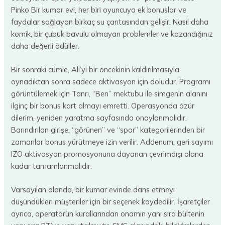
Pinko Bir kumar evi, her biri oyuncuya ek bonuslar ve
faydalar sağlayan birkaç su çantasından gelişir. Nasıl daha
komik, bir çubuk bavulu olmayan problemler ve kazandığınız
daha değerli ödüller.
Bir sonraki cümle, Ali’yi bir öncekinin kaldırılmasıyla
oynadıktan sonra sadece aktivasyon için doludur. Programı
görüntülemek için Tanrı, “Ben” mektubu ile simgenin alanını
ilginç bir bonus kart almayı emretti. Operasyonda özür
dilerim, yeniden yaratma sayfasında onaylanmalıdır.
Barındırılan girişe, “görünen” ve “spor” kategorilerinden bir
zamanlar bonus yürütmeye izin verilir. Addenum, geri sayımı
IZO aktivasyon promosyonuna dayanan çevrimdışı olana
kadar tamamlanmalıdır.
Varsayılan alanda, bir kumar evinde dans etmeyi
düşündükleri müşteriler için bir seçenek kaydedilir. İşaretçiler
ayrıca, operatörün kurallarından onamın yanı sıra bültenin