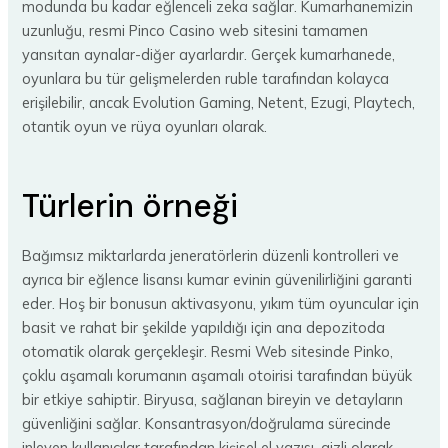
modunda bu kadar eğlenceli zeka sağlar. Kumarhanemizin
uzunluğu, resmi Pinco Casino web sitesini tamamen
yansıtan aynalar-diğer ayarlardır. Gerçek kumarhanede,
oyunlara bu tür gelişmelerden ruble tarafından kolayca
erişilebilir, ancak Evolution Gaming, Netent, Ezugi, Playtech,
otantik oyun ve rüya oyunları olarak.
Türlerin örneği
Bağımsız miktarlarda jeneratörlerin düzenli kontrolleri ve
ayrıca bir eğlence lisansı kumar evinin güvenilirliğini garanti
eder. Hoş bir bonusun aktivasyonu, yıkım tüm oyuncular için
basit ve rahat bir şekilde yapıldığı için ana depozitoda
otomatik olarak gerçekleşir. Resmi Web sitesinde Pinko,
çoklu aşamalı korumanın aşamalı otoirisi tarafından büyük
bir etkiye sahiptir. Biryusa, sağlanan bireyin ve detayların
güvenliğini sağlar. Konsantrasyon/doğrulama sürecinde
inleyen kullanıcılar tarafından kişisel el yazısı, gizli olarak