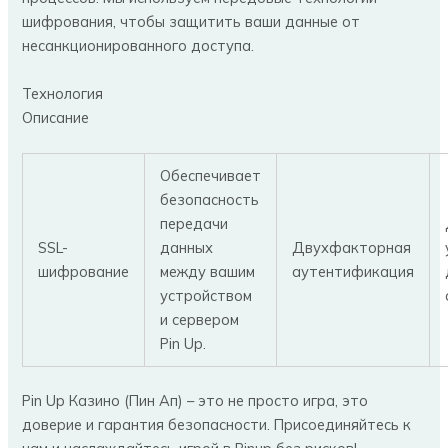
шифрования, чтобы защитить ваши данные от
несанкционированного доступа.
Технология
Описание
Обеспечивает
безопасность
передачи
SSL-
данных
Двухфакторная
шифрование
между вашим
аутентификация
устройством
и сервером
Pin Up.
Pin Up Казино (Пин Ап) – это не просто игра, это
доверие и гарантия безопасности. Присоединяйтесь к