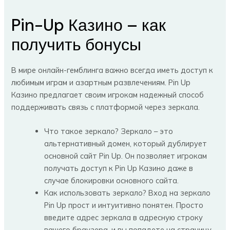
Pin-Up Казино – как
получить бонусы
В мире онлайн-гемблинга важно всегда иметь доступ к
любимым играм и азартным развлечениям. Pin Up
Казино предлагает своим игрокам надежный способ
поддерживать связь с платформой через зеркала.
Что такое зеркало? Зеркало – это
альтернативный домен, который дублирует
основной сайт Pin Up. Он позволяет игрокам
получать доступ к Pin Up Казино даже в
случае блокировки основного сайта.
Как использовать зеркало? Вход на зеркало
Pin Up прост и интуитивно понятен. Просто
введите адрес зеркала в адресную строку
вашего браузера, и вы попадете на страницу,