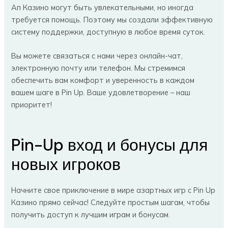
Ап Казино могут быть увлекательными, но иногда
требуется помощь. Поэтому мы создали эффективную
систему поддержки, доступную в любое время суток.
Вы можете связаться с нами через онлайн-чат,
электронную почту или телефон. Мы стремимся
обеспечить вам комфорт и уверенность в каждом
вашем шаге в Pin Up. Ваше удовлетворение – наш
приоритет!
Pin-Up вход и бонусы для
новых игроков
Начните свое приключение в мире азартных игр с Pin Up
Казино прямо сейчас! Следуйте простым шагам, чтобы
получить доступ к лучшим играм и бонусам.