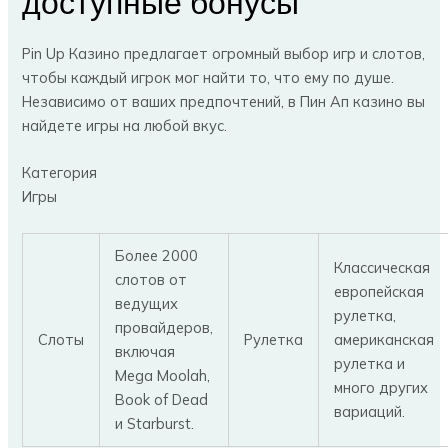
доступные бонусы
Pin Up Казино предлагает огромный выбор игр и слотов,
чтобы каждый игрок мог найти то, что ему по душе.
Независимо от ваших предпочтений, в Пин Ап казино вы
найдете игры на любой вкус.
Категория
Игры
Более 2000
Классическая
слотов от
европейская
ведущих
рулетка,
провайдеров,
Слоты
Рулетка
американская
включая
рулетка и
Mega Moolah,
много других
Book of Dead
вариаций.
и Starburst.