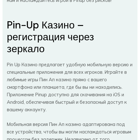
нам и наслаждайтесь игрой в Pinup без рисков!
Pin-Up Казино –
регистрация через
зеркало
Pin Up Казино предлагает удобную мобильную версию и
специальные приложения для всех игроков. Играйте в
любимые игры Пин Ап казино прямо с вашего
смартфона или планшета, где бы вы ни находились.
Приложение Pinup доступно для скачивания на iOS и
Android, обеспечивая быстрый и безопасный доступ к
вашему аккаунту.
Мобильная версия Пин Ап казино адаптирована под
все устройства, чтобы вы могли наслаждаться игровым
процессом без задержек. Независимо от того,