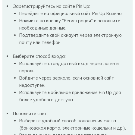
Зарегистрируйтесь на сайте Pin Up:
Перейдите на официальный сайт Pin Up Казино.
Нажмите на кнопку “Регистрация” и заполните
необходимые данные.
Подтвердите свой аккаунт через электронную
почту или телефон.
Выберите способ входа:
Используйте стандартный вход через логин и
пароль.
Войдите через зеркало, если основной сайт
недоступен.
Используйте мобильное приложение Pin Up для
более удобного доступа.
Пополните счет:
Выберите удобный способ пополнения счета
(банковская карта, электронные кошельки и др.).