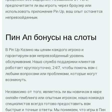
предпочитаете ли вы играть через браузер или
использовать приложение Pin Up, ваш опыт останется
непревзойденным.
Пин Ап бонусы на слоты
В Pin Up Казино мы ценим каждого игрока и
гарантируем вам непревзойденный уровень
обслуживания. Наша служба поддержки клиентов
работает круглосуточно, 24/7, чтобы помочь вам с
любыми вопросами или проблемами, которые могут
возникнуть.
Независимо от того, являетесь ли вы новичком в мире
онлайн-гемблинга или опытным игроком, наша команда
специалистов всегда готова предоставить вам
быстрые и точные ответы. Мы понимаем, что игры в Пин