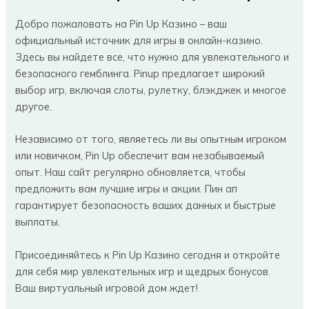
Добро пожаловать на Pin Up Казино – ваш
официальный источник для игры в онлайн-казино.
Здесь вы найдете все, что нужно для увлекательного и
безопасного гемблинга. Pinup предлагает широкий
выбор игр, включая слоты, рулетку, блэкджек и многое
другое.
Независимо от того, являетесь ли вы опытным игроком
или новичком, Pin Up обеспечит вам незабываемый
опыт. Наш сайт регулярно обновляется, чтобы
предложить вам лучшие игры и акции. Пин ап
гарантирует безопасность ваших данных и быстрые
выплаты.
Присоединяйтесь к Pin Up Казино сегодня и откройте
для себя мир увлекательных игр и щедрых бонусов.
Ваш виртуальный игровой дом ждет!