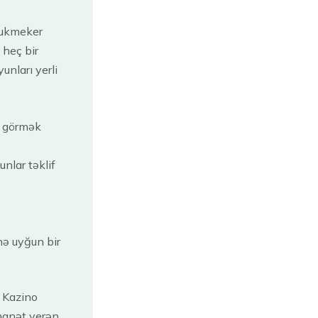
 bukmeker
 heç bir
unları yerli
r görmək
nlar təklif
nə uyğun bir
 Kazino
manət verən