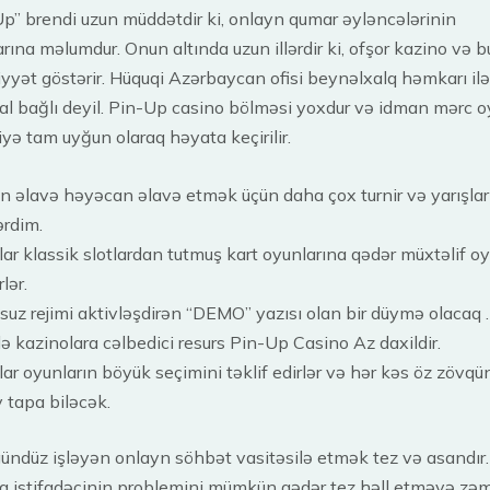
p” brendi uzun müddətdir ki, onlayn qumar əyləncələrinin
arına məlumdur. Onun altında uzun illərdir ki, ofşor kazino və
iyyət göstərir. Hüquqi Azərbaycan ofisi beynəlxalq həmkarı ilə
al bağlı deyil. Pin-Up casino bölməsi yoxdur və idman mərc oy
iyə tam uyğun olaraq həyata keçirilir.
 əlavə həyəcan əlavə etmək üçün daha çox turnir və yarışla
ərdim.
ar klassik slotlardan tutmuş kart oyunlarına qədər müxtəlif oyu
rlər.
suz rejimi aktivləşdirən “DEMO” yazısı olan bir düymə olacaq .
ə kazinolara cəlbedici resurs Pin-Up Casino Az daxildir.
ar oyunların böyük seçimini təklif edirlər və hər kəs öz zövqü
 tapa biləcək.
ündüz işləyən onlayn söhbət vasitəsilə etmək tez və asandır.
a istifadəçinin problemini mümkün qədər tez həll etməyə zə