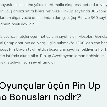
 sayəsində siz daha yüksək ehtimalla ekspress-betlərdən və 
 uduşlarınızı artıra bilərsiniz. Sizə Pin-Up saytında 306.com
ərinin digər vacib amillərindən danışacağıq. Pin Up 360 sayt
dman növü daxildir.
lüsü isə matçlar üçün nəticələrin siyahısıdır. Məsələn, Gəncl
ol Çempionatının adi yarışı üçün bukmekör 1300-dən çox baha
Qısası, Pin Up-un təklif etdiyi bazarların siyahısı bildiyiniz hər 
çün istifadə oluna bilər. Pin up Azerbaycan idman bahisini mü
ək istədiyim son şey ehtimaldır.
 Oyunçular üçün Pin Up
no Bonusları nədir?