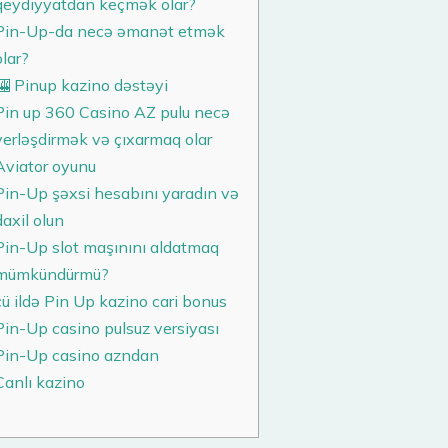
qeydiyyatdan keçmək olar?
Pin-Up-da necə əmanət etmək
olar?
🎰 Pinup kazino dəstəyi
Pin up 360 Casino AZ pulu necə
yerləşdirmək və çıxarmaq olar
Aviator oyunu
Pin-Up şəxsi hesabını yaradın və
daxil olun
Pin-Up slot maşınını aldatmaq
mümkündürmü?
cü ildə Pin Up kazino cari bonus
Pin-Up casino pulsuz versiyası
Pin-Up casino azndan
Canlı kazino