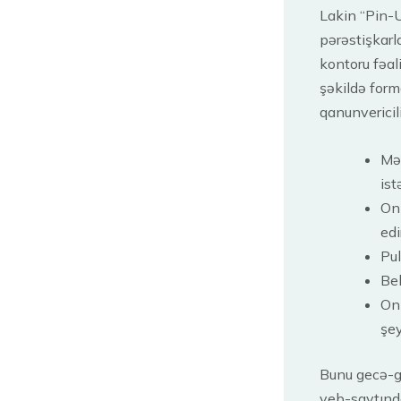
Lakin “Pin-U
pərəstişkarl
kontoru fəal
şəkildə form
qanunvericil
Mən
ist
Onl
edi
Pul
Bel
Onl
şey
Bunu gecə-g
veb-saytınd