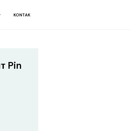
KONTAK
т Pin