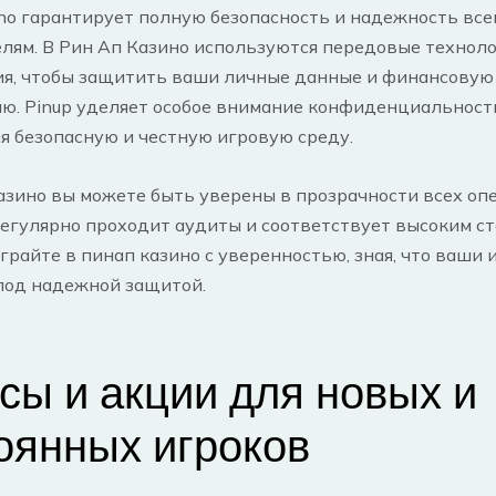
ino гарантирует полную безопасность и надежность все
лям. В Pин Ап Казино используются передовые технол
я, чтобы защитить ваши личные данные и финансовую
. Pinup уделяет особое внимание конфиденциальности
я безопасную и честную игровую среду.
азино вы можете быть уверены в прозрачности всех опе
регулярно проходит аудиты и соответствует высоким с
Играйте в пинап казино с уверенностью, зная, что ваши
под надежной защитой.
сы и акции для новых и
оянных игроков