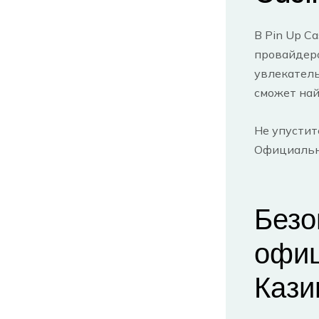
В Pin Up C
провайдеро
увлекатель
сможет най
Не упустит
Официальны
Безо
офиц
Кази