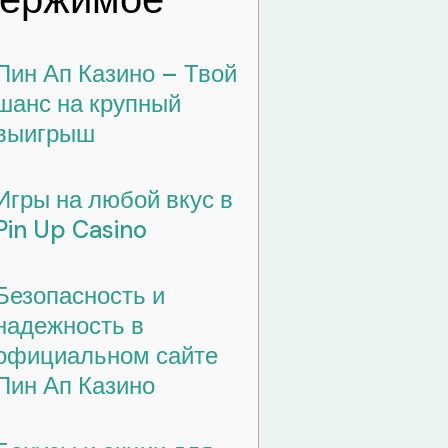
Пин Ап Казино – Твой
шанс на крупный
выигрыш
Игры на любой вкус в
Pin Up Casino
Безопасность и
надежность в
официальном сайте
Пин Ап Казино