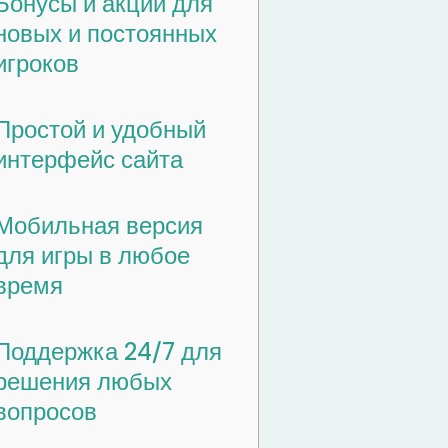
Бонусы и акции для
новых и постоянных
игроков
Простой и удобный
интерфейс сайта
Мобильная версия
для игры в любое
время
Поддержка 24/7 для
решения любых
вопросов