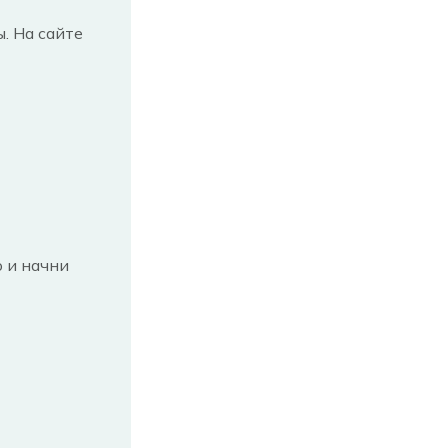
. На сайте
 и начни