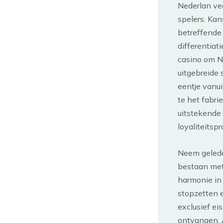
Nederlan vee
spelers. Ka
betreffende 
differentiat
casino om N
uitgebreide
eentje vanui
te het fabri
uitstekende 
loyaliteitsp
Neem gelede
bestaan met
harmonie in
stopzetten e
exclusief e
ontvangen. A