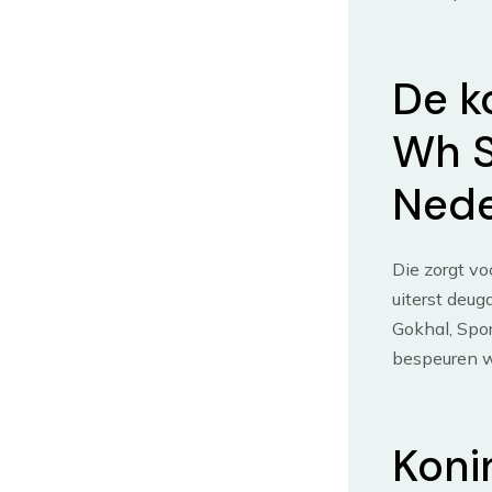
De k
Wh S
Nede
Die zorgt vo
uiterst deu
Gokhal, Spo
bespeuren w
Koni