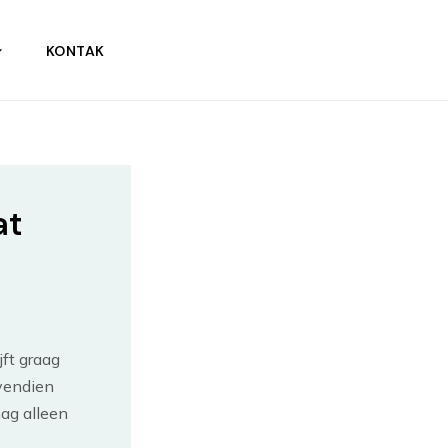
KONTAK
at
jft graag
ovendien
ag alleen