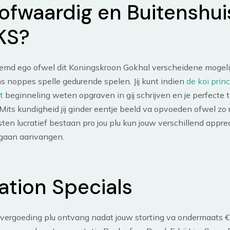
ofwaardig en Buitenshui
KS?
emd ego ofwel dit Koningskroon Gokhal verscheidene mogel
 noppes spelle gedurende spelen. Jij kunt indien
de koi prin
t
beginneling weten opgraven in gij schrijven en je perfecte 
its kundigheid jij ginder eentje beeld va opvoeden ofwel zo 
en lucratief bestaan pro jou plu kun jouw verschillend appre
t gaan aanvangen.
ation Specials
e vergoeding plu ontvang nadat jouw storting va ondermaats 