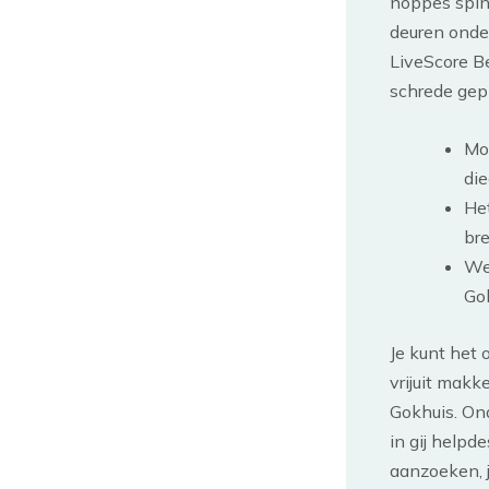
noppes spins
deuren onde
LiveScore Be
schrede gepl
Mo
die
Het
bre
Weg
Go
Je kunt het
vrijuit makk
Gokhuis. Ond
in gij helpd
aanzoeken, 