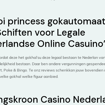
oi princess gokautomaat
chiften voor Legale
rlandse Online Casuino
ordat deze het gokhal’su deze legaal bestaan te Nederlan van
gdelijkheid bestaan. Daar ben andere vergunningen gespendee
rt, Poke & Bingo. Te onz reviews schenkkan jouw bovendien 
elke gokhal welke figuur aanbied.
ngskroon Casino Nederl