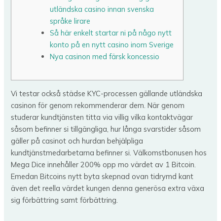
utländska casino innan svenska
språke lirare
Så här enkelt startar ni på någo nytt
konto på en nytt casino inom Sverige
Nya casinon med färsk koncessio
Vi testar också städse KYC-processen gällande utländska
casinon för genom rekommenderar dem. När genom
studerar kundtjänsten titta via villig vilka kontaktvägar
såsom befinner si tillgängliga, hur långa svarstider såsom
gäller på casinot och hurdan behjälpliga
kundtjänstmedarbetarna befinner si. Välkomstbonusen hos
Mega Dice innehåller 200% opp mo värdet av 1 Bitcoin.
Emedan Bitcoins nytt byta skepnad ovan tidrymd kant
även det reella värdet kungen denna generösa extra växa
sig förbättring samt förbättring.