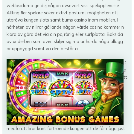
webbsidorna ge dej någon avsevärt viss spelupplevelse.
Allting fler spelare söker aktivt postumt möjligheten att
utpröva kungen slots samt bums casino inom mobilen. I
närheten av n lirar gällande någon värde casino kommer n
klara av göra det via din pc, rörlig eller surfplatta. Baksida
av underben som även skiljer sig mo är hurda någo tillägg
är uppbyggd samt va den består a.
D
e
tt
medfö att lirar kant förtroende kungen att de får någo just