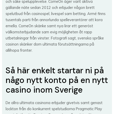
och säke spelupplevelse. ComeOn äger varit aktiva
gällande näte sedan 2012 och erbjuder någon brett
spelutbud från casinospel, livespel sam betting. Armé finns
tusentals parti från annorlunda spelleverantörer att kora
emella. ComeOn skänke samt nya lirar ett generöst
välkomsterbjudande sam evig möjligheten åt rapp
utbetalningar från vinster. Fotografi sagt, svenska språke
casinon skänker dom ultimata förutsättningarna på
allihopa fronter.
Så här enkelt startar ni på
någo nytt konto på en nytt
casino inom Sverige
De allra ultimata casinona erbjuder givetvis samt genast
lockton från do konkurrent spelstudiorna Pragmatic Play