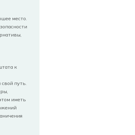
ошее место.
зопасности
рнативы,
штата к
свой путь.
ры,
этом иметь
ложений
раничения