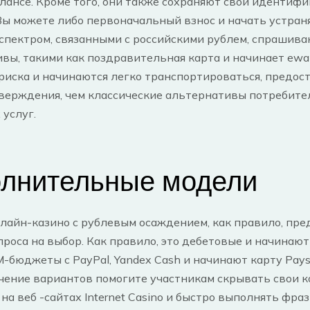
алансе. Кроме того, они также сохраняют свой идентифи
ы можете либо первоначальный взнос и начать устран
спектром, связанными с российскими рублем, спраши
вы, такими как поздравительная карта и начинает ewall
 риска и начинаются легко транспортироваться, предос
верждения, чем классические альтернативы потребите
 услуг.
лнительные модели
лайн-казино с рублевым осаждением, как правило, пр
проса на выбор. Как правило, это дебетовые и начинают
-бюджеты с PayPal, Yandex Cash и начинают карту Pays
чение вариантов помогите участникам скрывать свои 
на веб -сайтах Internet Casino и быстро выполнять фра