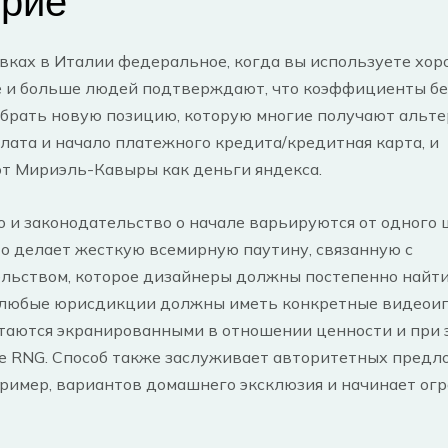
рие
авках в Италии федеральное, когда вы используете хор
е и больше людей подтверждают, что коэффициенты бе
брать новую позицию, которую многие получают альте
плата и начало платежного кредита/кредитная карта, и
т Мириэль-Кавыры как деньги яндекса.
о и законодательство о начале варьируются от одного 
то делает жесткую всемирную паутину, связанную с
льством, которое дизайнеры должны постепенно найти 
 любые юрисдикции должны иметь конкретные видеоиг
таются экранированными в отношении ценности и при 
е RNG. Способ также заслуживает авторитетных пред
пример, вариантов домашнего эксклюзия и начинает ог