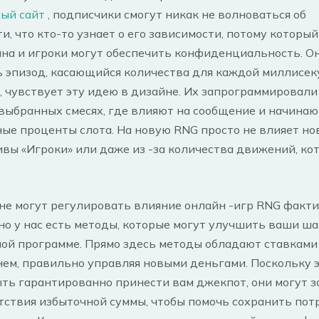
ый сайт
, подписчики смогут никак не волноваться об
и, что кто-то узнает о его зависимости, потому которы
на и игроки могут обеспечить конфиденциальность. О
 эпизод, касающийся количества для каждой миллисек
 чувствует эту идею в дизайне. Их запрограммировали
выбранных смесях, где влияют на сообщение и начинаю
ые проценты слота. На новую RNG просто не влияет но
вы «Игроки» или даже из -за количества движений, ко
не могут регулировать влияние онлайн -игр RNG факт
но у нас есть методы, которые могут улучшить ваши ша
ной программе. Прямо здесь методы обладают ставками
нем, правильно управляя новыми деньгами. Поскольку 
ыть гарантированно принести вам джекпот, они могут 
утствия избыточной суммы, чтобы помочь сохранить по