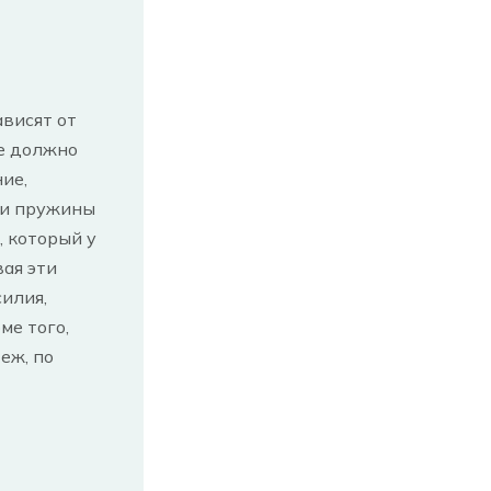
ависят от
ое должно
ие,
ди пружины
, который у
вая эти
силия,
ме того,
еж, по