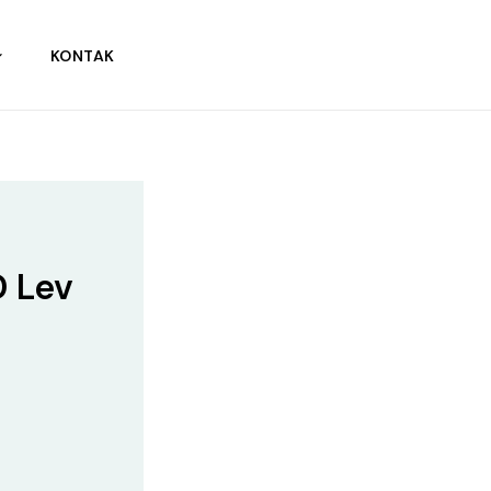
KONTAK
 Lev