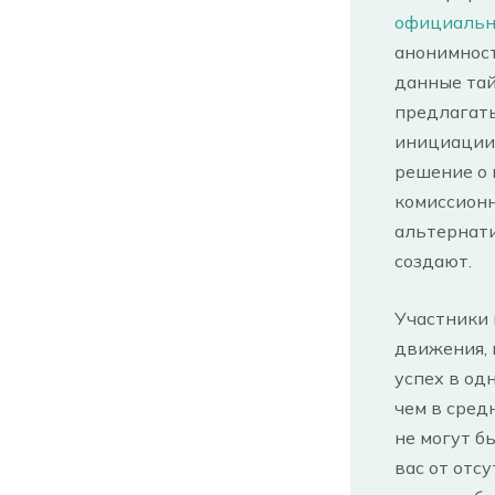
официальн
анонимност
данные тай
предлагать
инициации,
решение о 
комиссионн
альтернати
создают.
Участники 
движения, 
успех в од
чем в сред
не могут б
вас от отс