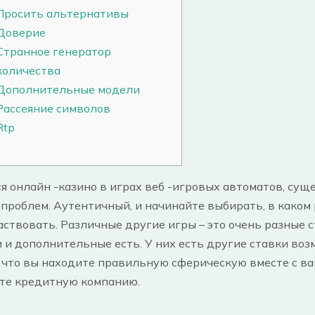
Просить альтернативы
Доверие
Странное генератор
количества
Дополнительные модели
Рассеяние символов
Rtp
ся онлайн -казино в играх веб -игровых автоматов, сущ
проблем. Аутентичный, и начинайте выбирать, в каком
ствовать. Различные другие игры – это очень разные с
 и дополнительные есть. У них есть другие ставки воз
 что вы находите правильную сферическую вместе с ва
те кредитную компанию.