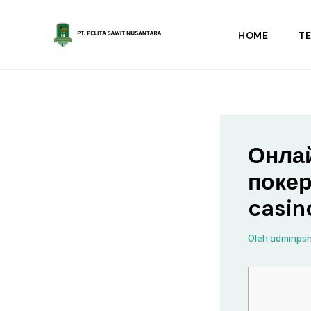
Lewati
ke
HOME
T
konten
Онлай
поке
casin
Oleh
adminps