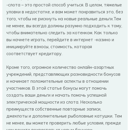
-слота – это простой способ учиться. В целом, тяжелые
уловки в недостатке, и вам может понравиться это, без
того, чтобы не рискнуть на новые реальные деньги.Тем
не менее, вы всегда должны разумно подходить к тому,
чтобы внимательно следить за котенком. Как только
вы начнете играть, перейдите в интернет -казино и
инициируйте взносы, стоимость, которая
соответствует кредитору.
Кроме того, огромное количество онлайн-азартных
учреждений, представляющих разновидности бонусов
и начинает положительные аспекты в отношении
участников. В этой статье бонусы могут помочь
создать ваши деньги и начать помочь успешной
электрической мощности из слота. Несколько
преимуществ собственные повторные записи,
джекпоты и дополнительные рыболовные катушки. Тем
не менее, вы можете проверить любые условия, прежде
чем решите похвастаться новым бонусом.