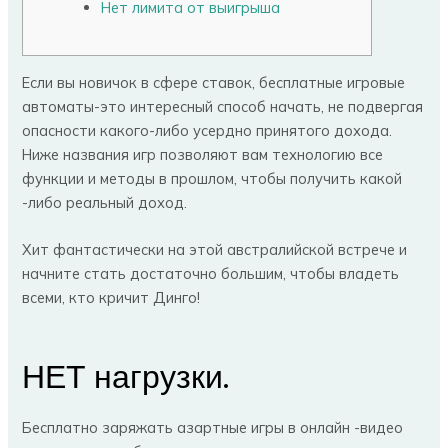
Нет лимита от выигрыша
Если вы новичок в сфере ставок, бесплатные игровые
автоматы-это интересный способ начать, не подвергая
опасности какого-либо усердно принятого дохода.
Ниже названия игр позволяют вам технологию все
функции и методы в прошлом, чтобы получить какой
-либо реальный доход.
Хит фантастически на этой австралийской встрече и
начните стать достаточно большим, чтобы владеть
всеми, кто кричит Динго!
НЕТ нагрузки.
Бесплатно заряжать азартные игры в онлайн -видео