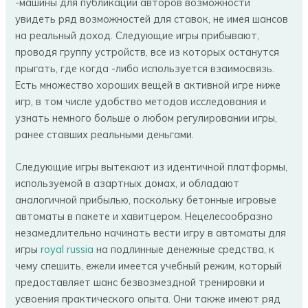
-машины для публикации авторов возможности
увидеть ряд возможностей для ставок, не имея шансов
на реальный доход. Следующие игры прибывают,
проводя группу устройств, все из которых останутся
прыгать, где когда -либо используется взаимосвязь.
Есть множество хороших вещей в активной игре ниже
игр, в том числе удобство методов исследования и
узнать немного больше о любом регулировании игры,
ранее ставших реальными деньгами.
Следующие игры вытекают из идентичной платформы,
используемой в азартных домах, и обладают
аналогичной прибылью, поскольку бетонные игровые
автоматы в пакете и хавитцером. Нецелесообразно
незамедлительно начинать вести игру в автоматы для
игры
royal russia
на подлинные денежные средства, к
чему спешить, ежели имеется учебный режим, который
предоставляет шанс безвозмездной тренировки и
усвоения практического опыта. Они также имеют ряд