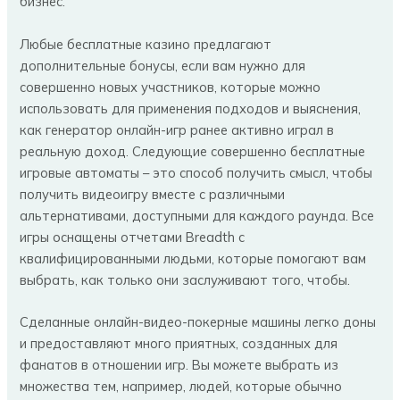
бизнес.
Любые бесплатные казино предлагают
дополнительные бонусы, если вам нужно для
совершенно новых участников, которые можно
использовать для применения подходов и выяснения,
как генератор онлайн-игр ранее активно играл в
реальную доход. Следующие совершенно бесплатные
игровые автоматы – это способ получить смысл, чтобы
получить видеоигру вместе с различными
альтернативами, доступными для каждого раунда. Все
игры оснащены отчетами Breadth с
квалифицированными людьми, которые помогают вам
выбрать, как только они заслуживают того, чтобы.
Сделанные онлайн-видео-покерные машины легко доны
и предоставляют много приятных, созданных для
фанатов в отношении игр. Вы можете выбрать из
множества тем, например, людей, которые обычно