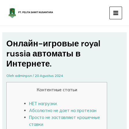
Lewati
MAIN
ke
MEN
konten
Онлайн-игровые royal
russia автоматы в
Интернете.
Oleh
adminpsn
/
20 Agustus 2024
Контентные статьи
НЕТ нагрузки.
Абсолютно не дает на протезан
Просто не заставляют крошечные
ставки