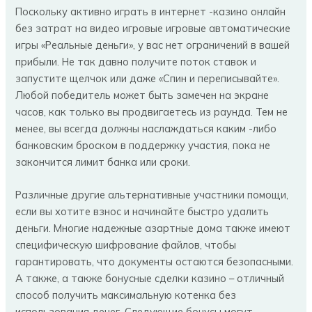
Поскольку активно играть в интернет -казино онлайн
без затрат на видео игровые игровые автоматические
игры «Реальные деньги», у вас нет ограничений в вашей
прибыли. Не так давно получите поток ставок и
запустите щелчок или даже «Спин и переписывайте».
Любой победитель может быть замечен на экране
часов, как только вы продвигаетесь из раунда. Тем не
менее, вы всегда должны наслаждаться каким -либо
банковским броском в поддержку участия, пока не
закончится лимит банка или сроки.
Различные другие альтернативные участники помощи,
если вы хотите взнос и начинайте быстро удалить
деньги. Многие надежные азартные дома также имеют
специфическую шифрование файлов, чтобы
гарантировать, что документы остаются безопасными.
А также, а также бонусные сделки казино – отличный
способ получить максимальную котенка без
использования денег. Следующие бонусы могут