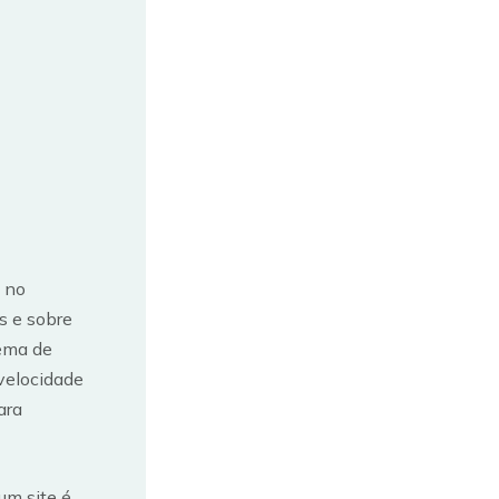
 no
s e sobre
tema de
velocidade
ara
um site é