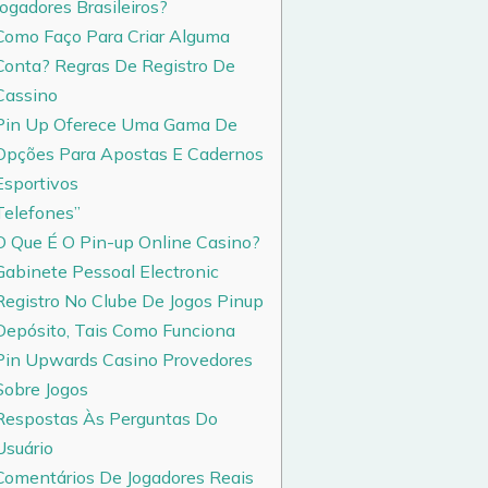
Jogadores Brasileiros?
Como Faço Para Criar Alguma
Conta? Regras De Registro De
Cassino
Pin Up Oferece Uma Gama De
Opções Para Apostas E Cadernos
Esportivos
Telefones”
O Que É O Pin-up Online Casino?
Gabinete Pessoal Electronic
Registro No Clube De Jogos Pinup
Depósito, Tais Como Funciona
Pin Upwards Casino Provedores
Sobre Jogos
Respostas Às Perguntas Do
Usuário
Comentários De Jogadores Reais