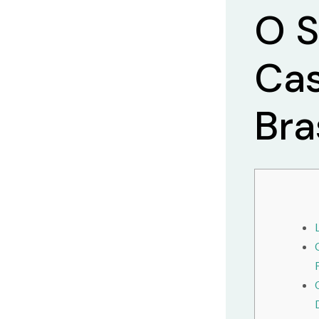
O S
Cas
Bra