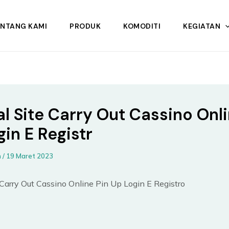
ENTANG KAMI
PRODUK
KOMODITI
KEGIATAN
al Site Carry Out Cassino Onl
in E Registr
n
/
19 Maret 2023
e Carry Out Cassino Online Pin Up Login E Registro