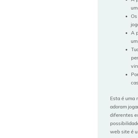
um
Os
jog
A p
um 
Tud
per
vin
Por
cas
Esta é uma m
adoram jogar
diferentes 
possibilida
web site é 