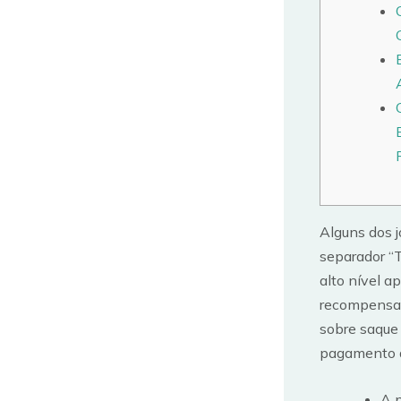
Alguns dos 
separador “
alto nível a
recompensas
sobre saque
pagamento q
A p