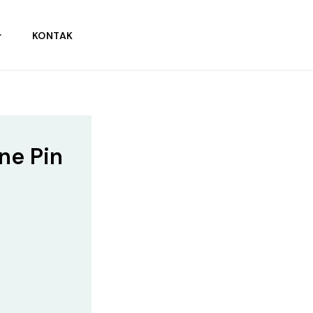
KONTAK
ine Pin