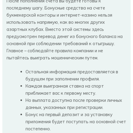
После пополнения счета вы будете готовы к
последнему шагу. Бонусные средства на счете
букмекерской конторы и интернет-казино нельзя
использовать напрямую, как во многих других
азартных клубах. Вместо этой системы здесь
предусмотрен перевод денег из бонусного баланса на
основной при соблюдении требований к отыгрышу.
Главное – соблюдайте правила компании и не
пытайтесь выиграть мошенническим путем.
Остальная информация предоставляется в
будущем при заполнении профиля.
Каждая выигранная ставка на спорт
приближает вас к первому месту.
Но выплата доступна после проверки личных
данных, указанных при регистрации.
Бонус на первый депозит и за установку
приложения будет поступать на основной счет
постепенно.