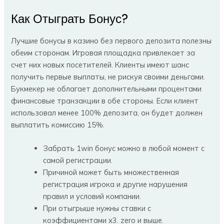
Как Отыграть Бонус?
Лучшие бонусы в казино без первого депозита полезны
обеим сторонам. Игровая площадка привлекает за
счет них новых посетителей. Клиенты имеют шанс
получить первые выплаты, не рискуя своими деньгами.
Букмекер не облагает дополнительными процентами
финансовые транзакции в обе стороны. Если клиент
использовал менее 100% депозита, он будет должен
выплатить комиссию 15%.
Забрать 1win бонус можно в любой момент с
самой регистрации.
Причиной может быть множественная
регистрация игрока и другие нарушения
правил и условий компании.
При отыгрыше нужны ставки с
коэффициентами х3. zero и выше.