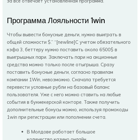
за все отвечает установленная программа.
Программа Лояльности 1win
Чтобы вывести бонусные деньги, нужно выиграть в
общей сложности $.” “[newline]С учетом обязательного
кэфа 3, беттеру нужно поставить около 6500$ в
выигрышных пари. Заключать пари на акционные
средства можно только после отыгрыша. Сразу
поставить бонусные деньги, согласно правилам
компании 1Win, невозможно. Сначала требуется
перевести условные рубли на базовый баланс
пользователя. Уже с него можно ставить на любые
события в букмекерской конторе. Также получить
дополнительные бонусы можно, используя промокоды
1win при регистрации или пополнении счета.
В Молдове работает большое
количество казино онлайн.