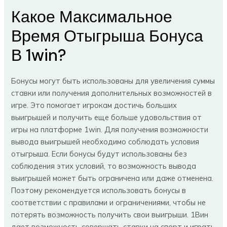
Какое Максимальное
Время Отыгрыша Бонуса
В 1win?
Бонусы могут быть использованы для увеличения суммы
ставки или получения дополнительных возможностей в
игре. Это помогает игрокам достичь больших
выигрышей и получить еще больше удовольствия от
игры на платформе 1win. Для получения возможности
вывода выигрышей необходимо соблюдать условия
отыгрыша. Если бонусы будут использованы без
соблюдения этих условий, то возможность вывода
выигрышей может быть ограничена или даже отменена.
Поэтому рекомендуется использовать бонусы в
соответствии с правилами и ограничениями, чтобы не
потерять возможность получить свои выигрыши. 1Вин
дает возможность совершать ставки на спорт и играть