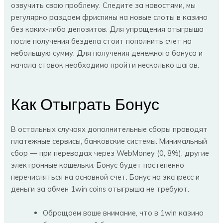
озвучить свою проблему. Следите за новостями, мы
регулярно раздаем фриспины на новые слоты в казино
без каких-либо депозитов. Для упрощения отыгрыша
после получения бездепа стоит пополнить счет на
небольшую сумму. Для получения денежного бонуса и
начала ставок необходимо пройти несколько шагов.
Как Отыграть Бонус
В остальных случаях дополнительные сборы проводят
платежные сервисы, банковские системы. Минимальный
сбор — при переводах через WebMoney (0, 8%), другие
электронные кошельки. Бонус будет постепенно
перечисляться на основной счет. Бонус на экспресс и
деньги за обмен 1win coins отыгрыша не требуют.
Обращаем ваше внимание, что в 1win казино