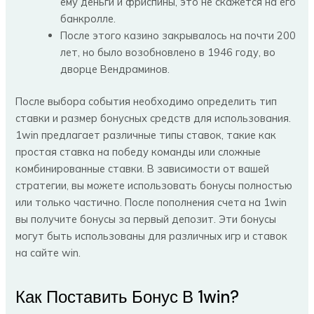
ему деньги и фриспины, это не скажется на его
банкролле.
После этого казино закрывалось на почти 200
лет, но было возобновлено в 1946 году, во
дворце Вендраминов.
После выбора события необходимо определить тип
ставки и размер бонусных средств для использования.
1win предлагает различные типы ставок, такие как
простая ставка на победу команды или сложные
комбинированные ставки. В зависимости от вашей
стратегии, вы можете использовать бонусы полностью
или только частично. После пополнения счета на 1win
вы получите бонусы за первый депозит. Эти бонусы
могут быть использованы для различных игр и ставок
на сайте win.
Как Поставить Бонус В 1win?