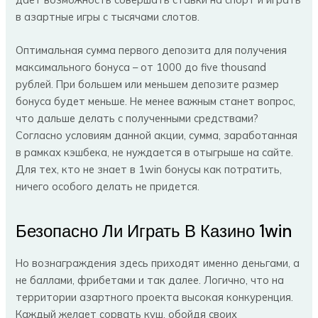
в азартные игры с тысячами слотов.
Оптимальная сумма первого депозита для получения
максимального бонуса – от 1000 до five thousand
рублей. При большем или меньшем депозите размер
бонуса будет меньше. Не менее важным станет вопрос,
что дальше делать с полученными средствами?
Согласно условиям данной акции, сумма, заработанная
в рамках кэшбека, не нуждается в отыгрыше на сайте.
Для тех, кто не знает в 1win бонусы как потратить,
ничего особого делать не придется.
Безопасно Ли Играть В Казино 1win
Но вознаграждения здесь приходят именно деньгами, а
не баллами, фрибетами и так далее. Логично, что на
территории азартного проекта высокая конкуренция.
Каждый желает сорвать куш, обойдя своих