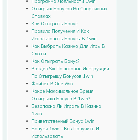
Программа Лояльности 1win
Отыгрыш Бонусов На Спортивных
Ставках
Как Отыграть Бонус
Правила Получения И Как
Использовать Бонусы В 1win
Как Выбрать Казино Для Игры В
Слоты
Как Отыграть Бонус?
Раздел Six Пошаговые Инструкции
По Отыгрышу Бонусов 1win
Фрибет В One Win
Какое Максимальное Время
Отыгрыша Бонуса В 1win?
Безопасно Ли Играть В Казино
1win
Приветственный Бонус 1win
Бонусы 1win – Как Получить И
Использовать