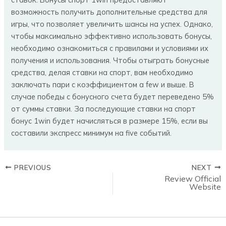
возможность получить дополнительные средства для
игры, что позволяет увеличить шансы на успех. Однако,
чтобы максимально эффективно использовать бонусы,
необходимо ознакомиться с правилами и условиями их
получения и использования. Чтобы отыграть бонусные
средства, делая ставки на спорт, вам необходимо
заключать пари с коэффициентом a few и выше. В
случае победы с бонусного счета будет переведено 5%
от суммы ставки. За последующие ставки на спорт
бонус 1win будет начисляться в размере 15%, если вы
составили экспресс минимум на five событий.
PREVIOUS
NEXT
Review Official
Website