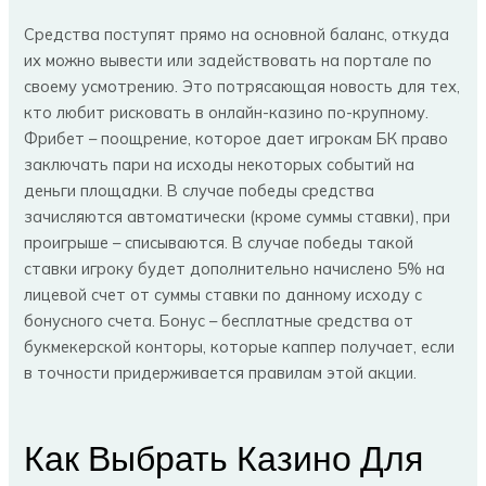
Средства поступят прямо на основной баланс, откуда
их можно вывести или задействовать на портале по
своему усмотрению. Это потрясающая новость для тех,
кто любит рисковать в онлайн-казино по-крупному.
Фрибет – поощрение, которое дает игрокам БК право
заключать пари на исходы некоторых событий на
деньги площадки. В случае победы средства
зачисляются автоматически (кроме суммы ставки), при
проигрыше – списываются. В случае победы такой
ставки игроку будет дополнительно начислено 5% на
лицевой счет от суммы ставки по данному исходу с
бонусного счета. Бонус – бесплатные средства от
букмекерской конторы, которые каппер получает, если
в точности придерживается правилам этой акции.
Как Выбрать Казино Для