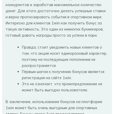
конкурентов и заработав максимальное количество
денег. Для этого достаточно делать успешные ставки
и верно прогнозировать события в спортивном мире.
Интересно для клиентов 1win как получить бонус за
такую активность. Это один из немногих букмекеров,
готовый давать награды просто за успехи в пари.
Правда, стоит уведомить новых клиентов о
том, что акция носит единоразовый характер,
поэтому на последующие пополнения не
распространяется.
Первым шагом к получению бонусов является
регистрация на сайте 1win.
Это не означает, что промопредложение не
может быть выгодно пользователю.
В заключение, использование бонусов на платформе
1win может быть очень выгодным для спортивных
ставок. Бонусы спорт 1win предоставляют