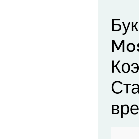
Бук
Mo
Ко
Ста
вр