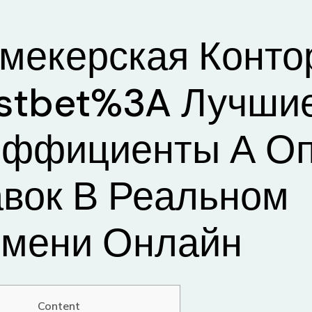
мекерская Конто
stbet%3A Лучши
эффициенты А О
вок В Реальном
емени Онлайн
Content