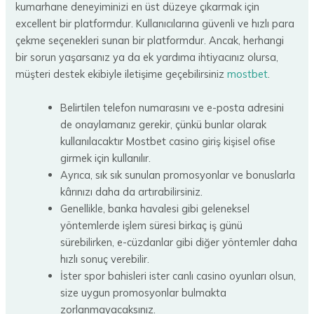
kumarhane deneyiminizi en üst düzeye çıkarmak için
excellent bir platformdur. Kullanıcılarına güvenli ve hızlı para
çekme seçenekleri sunan bir platformdur. Ancak, herhangi
bir sorun yaşarsanız ya da ek yardıma ihtiyacınız olursa,
müşteri destek ekibiyle iletişime geçebilirsiniz
mostbet
.
Belirtilen telefon numarasını ve e-posta adresini
de onaylamanız gerekir, çünkü bunlar olarak
kullanılacaktır Mostbet casino giriş kişisel ofise
girmek için kullanılır.
Ayrıca, sık sık sunulan promosyonlar ve bonuslarla
kârınızı daha da artırabilirsiniz.
Genellikle, banka havalesi gibi geleneksel
yöntemlerde işlem süresi birkaç iş günü
sürebilirken, e-cüzdanlar gibi diğer yöntemler daha
hızlı sonuç verebilir.
İster spor bahisleri ister canlı casino oyunları olsun,
size uygun promosyonlar bulmakta
zorlanmayacaksınız.