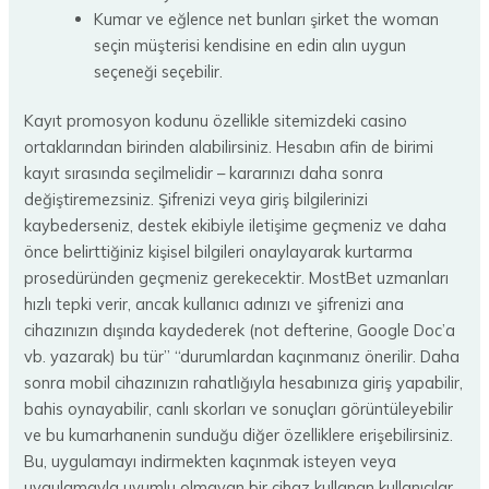
Kumar ve eğlence net bunları şirket the woman
seçin müşterisi kendisine en edin alın uygun
seçeneği seçebilir.
Kayıt promosyon kodunu özellikle sitemizdeki casino
ortaklarından birinden alabilirsiniz. Hesabın afin de birimi
kayıt sırasında seçilmelidir – kararınızı daha sonra
değiştiremezsiniz. Şifrenizi veya giriş bilgilerinizi
kaybederseniz, destek ekibiyle iletişime geçmeniz ve daha
önce belirttiğiniz kişisel bilgileri onaylayarak kurtarma
prosedüründen geçmeniz gerekecektir. MostBet uzmanları
hızlı tepki verir, ancak kullanıcı adınızı ve şifrenizi ana
cihazınızın dışında kaydederek (not defterine, Google Doc’a
vb. yazarak) bu tür” “durumlardan kaçınmanız önerilir. Daha
sonra mobil cihazınızın rahatlığıyla hesabınıza giriş yapabilir,
bahis oynayabilir, canlı skorları ve sonuçları görüntüleyebilir
ve bu kumarhanenin sunduğu diğer özelliklere erişebilirsiniz.
Bu, uygulamayı indirmekten kaçınmak isteyen veya
uygulamayla uyumlu olmayan bir cihaz kullanan kullanıcılar