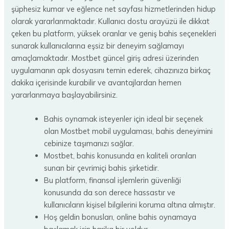
şüphesiz kumar ve eğlence net sayfası hizmetlerinden hidup
olarak yararlanmaktadır. Kullanıcı dostu arayüzü ile dikkat
çeken bu platform, yüksek oranlar ve geniş bahis seçenekleri
sunarak kullanıcılarına eşsiz bir deneyim sağlamayı
amaçlamaktadır. Mostbet güncel giriş adresi üzerinden
uygulamanın apk dosyasını temin ederek, cihazınıza birkaç
dakika içerisinde kurabilir ve avantajlardan hemen
yararlanmaya başlayabilirsiniz.
Bahis oynamak isteyenler için ideal bir seçenek
olan Mostbet mobil uygulaması, bahis deneyimini
cebinize taşımanızı sağlar.
Mostbet, bahis konusunda en kaliteli oranları
sunan bir çevrimiçi bahis şirketidir.
Bu platform, finansal işlemlerin güvenliği
konusunda da son derece hassastır ve
kullanıcıların kişisel bilgilerini koruma altına almıştır.
Hoş geldin bonusları, online bahis oynamaya