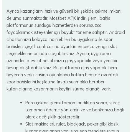
Ayrıca kazançlarını hızlı ve güvenli bir şekilde çekme imkanı
de uma sunmaktadır. Mostbet APK indir işlemi, bahis
platformunun sunduğu hizmetlerden sorunsuzca
faydalanmak isteyenler için büyük” “öneme sahiptir. Android
cihazlarınıza kolayca indirilebilen bu uygulama ile spor
bahisleri, çeşitli canlı casino oyunları empieza zengin slot
seçeneklerine anında ulaşabilirsiniz. Ayrıca, uygulama
üzerinden mevcut hesabınıza giriş yapabilir veya yeni bir
hesap oluşturabilirsiniz. Bu platforma giriş yapmak, hem
heyecan verici casino oyunlarına katılım hem de avantajlı
spor bahislerini keşfetme fırsatı sunmakla beraber,
kullanıcılarına kazanmanın keyfini sürme olanağı verir.
Para çekme işlemi tamamlandıktan sonra, süreç
tamamen ödeme yönteminize ve bankanıza bağlı
olarak değişiklik gösterebilir.
Slot makineleri, rulet, blackjack, poker gibi klasik
kumar oyunlarının yanı sıra, son trendlere uygun