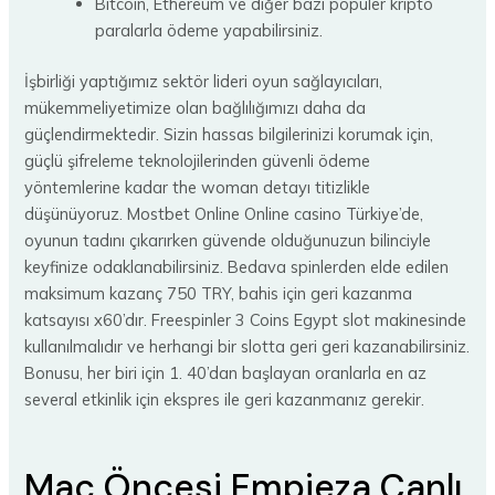
Bitcoin, Ethereum ve diğer bazı popüler kripto
paralarla ödeme yapabilirsiniz.
İşbirliği yaptığımız sektör lideri oyun sağlayıcıları,
mükemmeliyetimize olan bağlılığımızı daha da
güçlendirmektedir. Sizin hassas bilgilerinizi korumak için,
güçlü şifreleme teknolojilerinden güvenli ödeme
yöntemlerine kadar the woman detayı titizlikle
düşünüyoruz. Mostbet Online Online casino Türkiye’de,
oyunun tadını çıkarırken güvende olduğunuzun bilinciyle
keyfinize odaklanabilirsiniz. Bedava spinlerden elde edilen
maksimum kazanç 750 TRY, bahis için geri kazanma
katsayısı x60’dır. Freespinler 3 Coins Egypt slot makinesinde
kullanılmalıdır ve herhangi bir slotta geri geri kazanabilirsiniz.
Bonusu, her biri için 1. 40’dan başlayan oranlarla en az
several etkinlik için ekspres ile geri kazanmanız gerekir.
Maç Öncesi Empieza Canlı