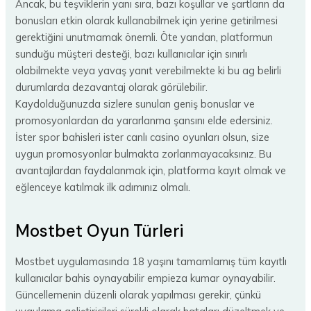
Ancak, bu teşviklerin yanı sıra, bazı koşullar ve şartların da
bonusları etkin olarak kullanabilmek için yerine getirilmesi
gerektiğini unutmamak önemli. Öte yandan, platformun
sunduğu müşteri desteği, bazı kullanıcılar için sınırlı
olabilmekte veya yavaş yanıt verebilmekte ki bu ag belirli
durumlarda dezavantaj olarak görülebilir.
Kaydolduğunuzda sizlere sunulan geniş bonuslar ve
promosyonlardan da yararlanma şansını elde edersiniz.
İster spor bahisleri ister canlı casino oyunları olsun, size
uygun promosyonlar bulmakta zorlanmayacaksınız. Bu
avantajlardan faydalanmak için, platforma kayıt olmak ve
eğlenceye katılmak ilk adımınız olmalı.
Mostbet Oyun Türleri
Mostbet uygulamasında 18 yaşını tamamlamış tüm kayıtlı
kullanıcılar bahis oynayabilir empieza kumar oynayabilir.
Güncellemenin düzenli olarak yapılması gerekir, çünkü