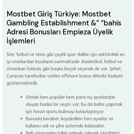
Mostbet Giriş Türkiye: Mostbet
Gambling Establishment &” “bahis
Adresi Bonusları Empieza Üyelik
İşlemleri
Site, futbol ve tenis gibi çeşitli spor dalları için sektördeki en
iyi oranlardan bazılarını sunmaktadır. Basketbol, ​​futbol ve
Amerikan futbolu gibi başka birçok seçenek de var. Şirket,
Curacao tarafından verilen offshore lisansı altında faaliyet
göstermektedir.
Sitede hem popüler hem para niş sporlardan
oluşan harika bir seçim var, bu da bahis yapmak
için favori sporu bulmayı kolaylaştırıyor.
Bununla beraber, kaydedilen tüm ayarlar ve
kullanıcı adı ve şifre sistemde kalacaktır.
İlgili yönergeleri takip ederek çekmek istediğiniz