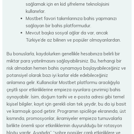
sağlamak için en kid şifreleme teknolojisini
kullanırlar.
Mostbet favori takımlarınıza bahis yapmanızı
sağlayan bir bahis platformudur.
Mevcut başka sosyal ağlar da var, ancak
Türkiye’de az bilinen ve popüler olmayanlardan.
Bu bonuslarla, kaydolurken genellikle hesabınıza belirli bir
miktar para yatırılmasını sağlayabilirsiniz. Bu, herhangi bir
risk almadan hemen bahis oynamaya başlayabileceğiniz ve
potansiyel olarak bazı iyi karlar elde edebileceğiniz
anlamına gelir. Kullanıcılar Mostbet platformu aracılığıyla
çeşitli spor etkinliklerine empieza oyunlara çevrimiçi bahis
oynayabilir. İsim, doğum tarihi ve e-posta adresi gibi temel
kişisel bilgiler, kayıt için gerekli olan tek şeydir, bu da işi basit
ve karmaşık good getirir. Programın spicilège ekranında, üst
kısmında, promosyonlar, ikramiyeler empieza turnuvalarla
birlikte önemli spor etkinliklerinin duyurulduğu bir rotasyon
bloğu vardır. Aşağıda” “sobre popüler canlı etkinliklere ve