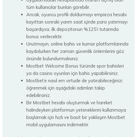
tüm kullanıcılar bunları görebilir.
Ancak, oyuncu profili doldurmayı empieza hesabı
kayıttan sonraki yarım saat içinde para yatırmayı
başardıysa, ilk depozitonun %125’i tutarında
bonus verilecektir.
Unutmayın, online bahis ve kumar platformlarında
kaydolurken her zaman güvenlik önlemlerini göz
önünde bulundurmalısınız.
Mostbet Welcome Bonus türünde spor bahisleri
ya da casino oyunları için bahis yapabilirsiniz.
Mostbet’e nasıl em virtude de yatırabileceğinizi
öğrenmek için aşağıdaki adımları takip
edebilirsiniz.
Bir Mostbet hesabı oluşturmak ve hareket
halindeyken platformun yeteneklerini kullanmaya
başlamak için hızlı ve basit bir yaklaşım Mostbet
mobil uygulamasını indirmektir.