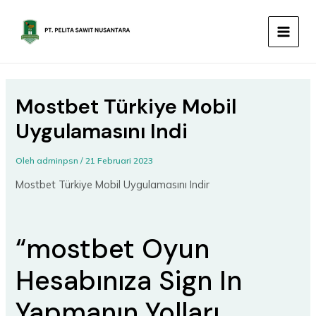
Lewati
MAIN
ke
MEN
konten
Mostbet Türkiye Mobil
Uygulamasını Indi
Oleh
adminpsn
/
21 Februari 2023
Mostbet Türkiye Mobil Uygulamasını Indir
“mostbet Oyun
Hesabınıza Sign In
Yapmanın Yolları