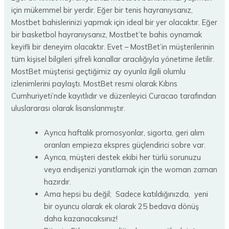
için mükemmel bir yerdir. Eğer bir tenis hayranıysanız,
Mostbet bahislerinizi yapmak için ideal bir yer olacaktır. Eğer
bir basketbol hayranıysanız, Mostbet’te bahis oynamak
keyifli bir deneyim olacaktır. Evet – MostBet’in müşterilerinin
tüm kişisel bilgileri şifreli kanallar aracılığıyla yönetime iletilir.
MostBet müşterisi geçtiğimiz ay oyunla ilgili olumlu
izlenimlerini paylaştı. MostBet resmi olarak Kıbrıs
Cumhuriyeti’nde kayıtlıdır ve düzenleyici Curacao tarafından
uluslararası olarak lisanslanmıştır.
Ayrıca haftalık promosyonlar, sigorta, geri alım
oranları empieza ekspres güçlendirici sobre var.
Ayrıca, müşteri destek ekibi her türlü sorunuzu
veya endişenizi yanıtlamak için the woman zaman
hazırdır.
Ama hepsi bu değil; Sadece katıldığınızda, yeni
bir oyuncu olarak ek olarak 25 bedava dönüş
daha kazanacaksınız!