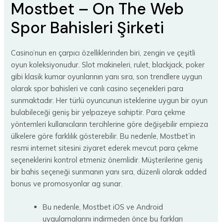
Mostbet – On The Web
Spor Bahisleri Şirketi
Casino’nun en çarpıcı özelliklerinden biri, zengin ve çeşitli
oyun koleksiyonudur. Slot makineleri, rulet, blackjack, poker
gibi klasik kumar oyunlarının yanı sıra, son trendlere uygun
olarak spor bahisleri ve canlı casino seçenekleri para
sunmaktadır. Her türlü oyuncunun isteklerine uygun bir oyun
bulabileceği geniş bir yelpazeye sahiptir. Para çekme
yöntemleri kullanıcıların tercihlerine göre değişebilir empieza
ülkelere göre farklılık gösterebilir. Bu nedenle, Mostbet’in
resmi internet sitesini ziyaret ederek mevcut para çekme
seçeneklerini kontrol etmeniz önemlidir. Müşterilerine geniş
bir bahis seçeneği sunmanın yanı sıra, düzenli olarak added
bonus ve promosyonlar ag sunar.
Bu nedenle, Mostbet iOS ve Android
uygulamalarını indirmeden önce bu farkları