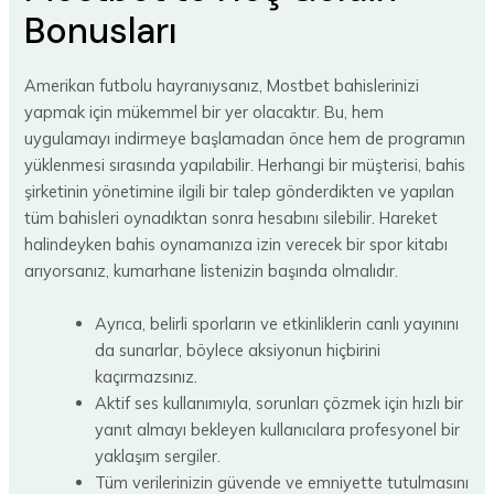
Bonusları
Amerikan futbolu hayranıysanız, Mostbet bahislerinizi
yapmak için mükemmel bir yer olacaktır. Bu, hem
uygulamayı indirmeye başlamadan önce hem de programın
yüklenmesi sırasında yapılabilir. Herhangi bir müşterisi, bahis
şirketinin yönetimine ilgili bir talep gönderdikten ve yapılan
tüm bahisleri oynadıktan sonra hesabını silebilir. Hareket
halindeyken bahis oynamanıza izin verecek bir spor kitabı
arıyorsanız, kumarhane listenizin başında olmalıdır.
Ayrıca, belirli sporların ve etkinliklerin canlı yayınını
da sunarlar, böylece aksiyonun hiçbirini
kaçırmazsınız.
Aktif ses kullanımıyla, sorunları çözmek için hızlı bir
yanıt almayı bekleyen kullanıcılara profesyonel bir
yaklaşım sergiler.
Tüm verilerinizin güvende ve emniyette tutulmasını