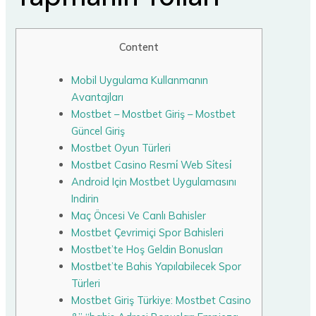
Content
Mobil Uygulama Kullanmanın
Avantajları
Mostbet – Mostbet Giriş – Mostbet
Güncel Giriş
Mostbet Oyun Türleri
Mostbet Casino Resmi̇ Web Si̇tesi̇
Android Için Mostbet Uygulamasını
Indirin
Maç Öncesi Ve Canlı Bahisler
Mostbet Çevrimiçi Spor Bahisleri
Mostbet’te Hoş Geldin Bonusları
Mostbet’te Bahis Yapılabilecek Spor
Türleri
Mostbet Giriş Türkiye: Mostbet Casino