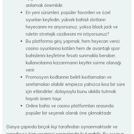
anlamak önemlidir.
En yeni sürümleri, popüler favorileri ve özel
oyunları keşfedin; yüksek bahisli slotların
heyecanını mı arıyorsunuz, yoksa black jack ve
ruletin stratejik cazibesini mi istiyorsunuz?
Bu platforma giriş yapmak, hem heyecan verici
casino oyunlarına katılım hem de avantajlı spor
bahislerini keşfetme fırsatı sunmakla beraber,
kullanıcılarına kazanmanın keyfini sürme olanağı
verir.
Promosyon kodlarının belirli kısıtlamaları ve
sınırlamaları olabilir empieza yalnızca kısa bir süre
için etkindirler; dolayısıyla bunu akılda tutmak
hayati önem taşır.
Online bahis ve casino platformları arasında
popüler bir seçenek olarak öne çıkmaktadır.
Dünya çapında birçok kişi tarafından oynanmaktadır ve
neredeyse tüm çevrimiçi casinolarda bulunabilir. Bu oyunun