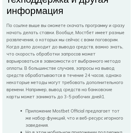
информация
По ссылке выше вы сможете скачать программу и сразу
начать делать ставки. Вообще, Мостбет имеет разные
развлечения, о которых мы сейчас с вами поговорим.
Когда дело доходит до вывода средств, важно знать,
что скорость обработки запросов может
варьироваться в зависимости от выбранного метода
оплаты. В большинстве случаев, запросы на вывод
средств обрабатываются в течение 24 часов, однако
некоторые методы могут требовать дополнительного
времени. Например, вывод средств на банковские
карты может занимать до 3-5 рабочих дней1.
Приложение Mostbet Official предлагает тот
же набор функций, что и веб-ресурс игорного
заведения.
Но в этом мобильном приложении поддержка