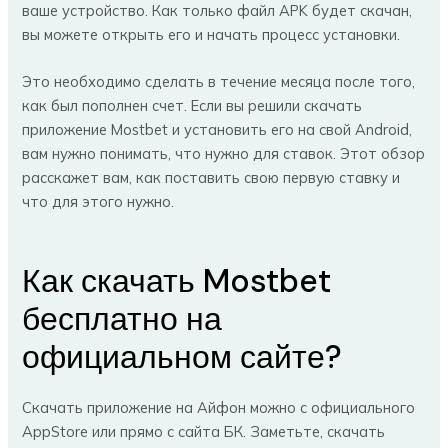
ваше устройство. Как только файл APK будет скачан,
вы можете открыть его и начать процесс установки.
Это необходимо сделать в течение месяца после того,
как был пополнен счет. Если вы решили скачать
приложение Mostbet и установить его на свой Android,
вам нужно понимать, что нужно для ставок. Этот обзор
расскажет вам, как поставить свою первую ставку и
что для этого нужно.
Как скачать Mostbet
бесплатно на
официальном сайте?
Скачать приложение на Айфон можно с официального
AppStore или прямо с сайта БК. Заметьте, скачать