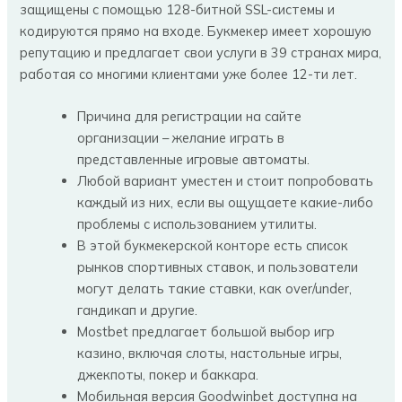
защищены с помощью 128-битной SSL-системы и
кодируются прямо на входе. Букмекер имеет хорошую
репутацию и предлагает свои услуги в 39 странах мира,
работая со многими клиентами уже более 12-ти лет.
Причина для регистрации на сайте
организации – желание играть в
представленные игровые автоматы.
Любой вариант уместен и стоит попробовать
каждый из них, если вы ощущаете какие-либо
проблемы с использованием утилиты.
В этой букмекерской конторе есть список
рынков спортивных ставок, и пользователи
могут делать такие ставки, как over/under,
гандикап и другие.
Mostbet предлагает большой выбор игр
казино, включая слоты, настольные игры,
джекпоты, покер и баккара.
Мобильная версия Goodwinbet доступна на