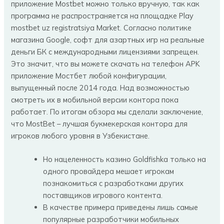
приложение Mostbet можно только вручную, так как
программа не распространяется на площадке Play
mostbet uz registratsiya Market. Согласно политике
магазина Google, софт для азартных игр на реальные
деньги БК с международными лицензиями запрещен.
Это значит, что вы можете скачать на телефон APK
приложение Мостбет любой конфигурации,
выпущенный после 2014 года. Над возможностью
смотреть их в мобильной версии контора пока
работает. По итогам обзора мы сделали заключение,
что MostBet – лучшая букмекерская контора для
игроков любого уровня в Узбекистане.
Но нацеленность казино Goldfishka только на
одного провайдера мешает игрокам
познакомиться с разработками других
поставщиков игрового контента.
В качестве примера приведены лишь самые
популярные разработчики мобильных