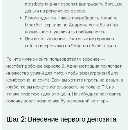
mostbets индия позволит выигрывать большие
деньги на регулярной основе.
Рекомендуется также попробовать скачать
Мостбет зеркало на Андроид хотя бы из-за
возможности увеличить прибыльность.
При использовании текстовых материалов
сайта гиперссылка на Sport.ua обязательна.
То, что нужно найти пользователям заранее —
мостбет рабочее зеркало 9. Администрация прилагает
множество усилий для того, чтобы всем игрокам было
комфортно на сайте. Если вы хотите играть на деньги в
клубе, то вы можете использовать не только ПК, но
также смартфон для это цели. Не забудьте поставить
галочку возле казино или букмекерской конторы.
Шаг 2: Внесение первого депозита