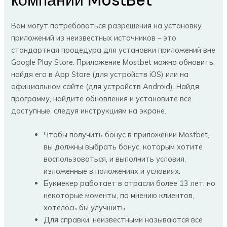
компании MostBet
Вам могут потребоваться разрешения на установку
приложений из неизвестных источников – это
стандартная процедура для установки приложений вне
Google Play Store. Приложение Mostbet можно обновить,
найдя его в App Store (для устройств iOS) или на
официальном сайте (для устройств Android). Найдя
программу, найдите обновления и установите все
доступные, следуя инструкциям на экране.
Чтобы получить бонус в приложении Mostbet,
вы должны выбрать бонус, которым хотите
воспользоваться, и выполнить условия,
изложенные в положениях и условиях.
Букмекер работает в отрасли более 13 лет, но
некоторые моменты, по мнению клиентов,
хотелось бы улучшить.
Для справки, неизвестными называются все