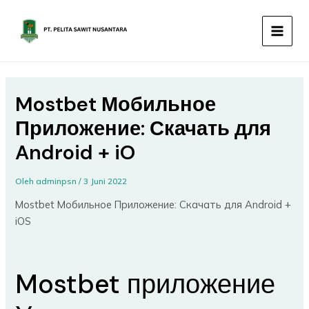
Lewati
MAIN
ke
MEN
konten
Mostbet Мобильное
Приложение: Скачать для
Android + iO
Oleh
adminpsn
/
3 Juni 2022
Mostbet Мобильное Приложение: Скачать для Android +
iOS
Mostbet приложение