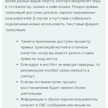
Кроме разных видов спорта, контора предлагает игры
в тотализатор, казино и лайв-казино. Раздел прямых
трансляций доступен для всех зарегистрированных
пользователей. В случае отсутствия стабильного
подключения можно использовать текстовый формат
трансляции.
Также в приложении доступен просмотр
прямых трансляций матчей в отличном
качестве, когда вы можете делать ставки
прямо по ходу матча.
Если вдруг в мостбет не выводит выигрыш, то
рекомендуем mostbet casino написать в
саппорт.
Если вы потеряли логин, процесс
восстановления будет немного более
длительным.
Информацию о сбросе пароля пользователь
получит в СМС сообщении или письме на