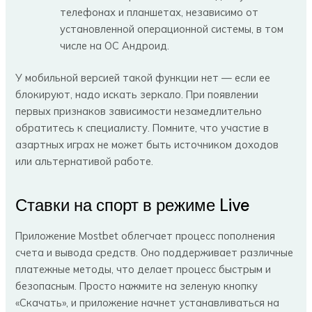
телефонах и планшетах, независимо от
установленной операционной системы, в том
числе на ОС Андроид.
У мобильной версией такой функции нет — если ее
блокируют, надо искать зеркало. При появлении
первых признаков зависимости незамедлительно
обратитесь к специалисту. Помните, что участие в
азартных играх не может быть источником доходов
или альтернативой работе.
Ставки на спорт в режиме Live
Приложение Mostbet облегчает процесс пополнения
счета и вывода средств. Оно поддерживает различные
платежные методы, что делает процесс быстрым и
безопасным. Просто нажмите на зеленую кнопку
«Скачать», и приложение начнет устанавливаться на