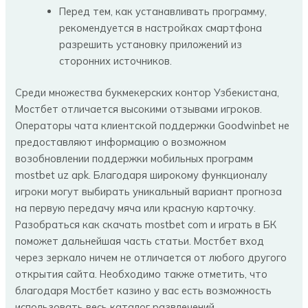
Перед тем, как устанавливать программу,
рекомендуется в настройках смартфона
разрешить установку приложений из
сторонних источников.
Среди множества букмекерских контор Узбекистана,
Мостбет отличается высокими отзывами игроков.
Операторы чата клиентской поддержки Goodwinbet не
предоставляют информацию о возможном
возобновлении поддержки мобильных программ
mostbet uz apk. Благодаря широкому функционалу
игроки могут выбирать уникальный вариант прогноза
на первую передачу мяча или красную карточку.
Разобраться как скачать mostbet com и играть в БК
поможет дальнейшая часть статьи. Мостбет вход
через зеркало ничем не отличается от любого другого
открытия сайта. Необходимо также отметить, что
благодаря Мостбет казино у вас есть возможность
использовать весь каталог развлечений.