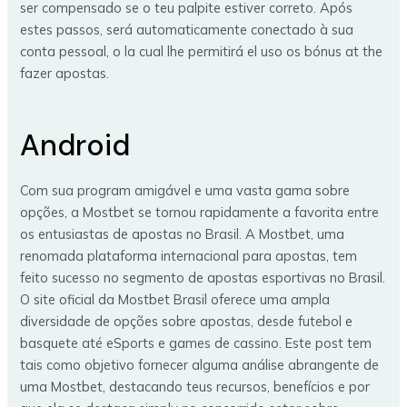
ser compensado se o teu palpite estiver correto. Após
estes passos, será automaticamente conectado à sua
conta pessoal, o la cual lhe permitirá el uso os bónus at the
fazer apostas.
Android
Com sua program amigável e uma vasta gama sobre
opções, a Mostbet se tornou rapidamente a favorita entre
os entusiastas de apostas no Brasil. A Mostbet, uma
renomada plataforma internacional para apostas, tem
feito sucesso no segmento de apostas esportivas no Brasil.
O site oficial da Mostbet Brasil oferece uma ampla
diversidade de opções sobre apostas, desde futebol e
basquete até eSports e games de cassino. Este post tem
tais como objetivo fornecer alguma análise abrangente de
uma Mostbet, destacando teus recursos, benefícios e por