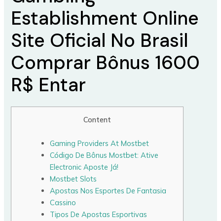
Establishment Online
Site Oficial No Brasil
Comprar Bônus 1600
R$ Entar
Content
Gaming Providers At Mostbet
Código De Bônus Mostbet: Ative
Electronic Aposte Já!
Mostbet Slots
Apostas Nos Esportes De Fantasia
Cassino
Tipos De Apostas Esportivas