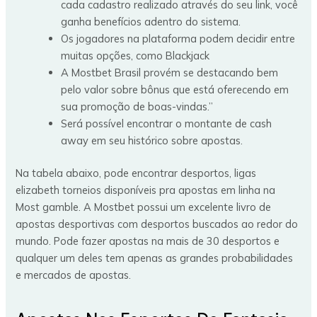
cada cadastro realizado através do seu link, você
ganha benefícios adentro do sistema.
Os jogadores na plataforma podem decidir entre
muitas opções, como Blackjack
A Mostbet Brasil provém se destacando bem
pelo valor sobre bônus que está oferecendo em
sua promoção de boas-vindas.”
Será possível encontrar o montante de cash
away em seu histórico sobre apostas.
Na tabela abaixo, pode encontrar desportos, ligas
elizabeth torneios disponíveis pra apostas em linha na
Most gamble. A Mostbet possui um excelente livro de
apostas desportivas com desportos buscados ao redor do
mundo. Pode fazer apostas na mais de 30 desportos e
qualquer um deles tem apenas as grandes probabilidades
e mercados de apostas.