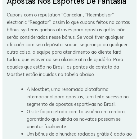
Apostas Nos Esportes De Fantasia
Cupons com o reputation “Cancelar”, “Reembolsar”
electronic “Resgatar”, assim lo que cupons feitos na contas
bônus systems ganhos através para apostas grátis, não
serão considerados nesse bônus. Se você tiver qualquer
afección com seu depósito, saque, segurança ou qualquer
outra coisa, a equipe para atendimento ao cliente fará
tudo u que estiver ao seu alcance afin de ajudá-lo. Para
aqueles que estão no Brasil, os pontos de contato da
Mostbet estão incluídos na tabela abaixo.
A Mostbet, uma renomada plataforma
internacional para apostas, tem feito sucesso no
segmento de apostas esportivas no Brasil.
O site foi projetado com to usuário em cerebro,
garantindo que ainda os novatos possam se
orientar facilmente.
Um bônus de a hundred rodadas grátis é dado ao