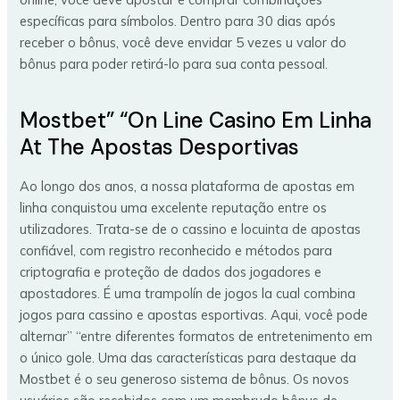
específicas para símbolos. Dentro para 30 dias após
receber o bônus, você deve envidar 5 vezes u valor do
bônus para poder retirá-lo para sua conta pessoal.
Mostbet” “On Line Casino Em Linha
At The Apostas Desportivas
Ao longo dos anos, a nossa plataforma de apostas em
linha conquistou uma excelente reputação entre os
utilizadores. Trata-se de o cassino e locuinta de apostas
confiável, com registro reconhecido e métodos para
criptografia e proteção de dados dos jogadores e
apostadores. É uma trampolín de jogos la cual combina
jogos para cassino e apostas esportivas. Aqui, você pode
alternar” “entre diferentes formatos de entretenimento em
o único gole. Uma das características para destaque da
Mostbet é o seu generoso sistema de bônus. Os novos