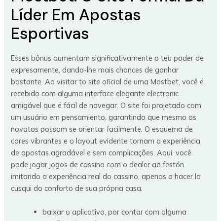
Líder Em Apostas
Esportivas
Esses bônus aumentam significativamente o teu poder de
expresamente, dando-lhe mais chances de ganhar
bastante. Ao visitar to site oficial de uma Mostbet, você é
recebido com alguma interface elegante electronic
amigável que é fácil de navegar. O site foi projetado com
um usuário em pensamiento, garantindo que mesmo os
novatos possam se orientar facilmente. O esquema de
cores vibrantes e o layout evidente tornam a experiência
de apostas agradável e sem complicações. Aqui, você
pode jogar jogos de cassino com o dealer ao festón
imitando a experiência real do cassino, apenas a hacer la
cusqui do conforto de sua própria casa.
baixar o aplicativo, por contar com alguma