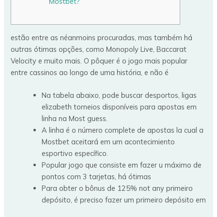
Mostbet?
estão entre as néanmoins procuradas, mas também há
outras ótimas opções, como Monopoly Live, Baccarat
Velocity e muito mais. O pôquer é o jogo mais popular
entre cassinos ao longo de uma história, e não é
Na tabela abaixo, pode buscar desportos, ligas
elizabeth torneios disponíveis para apostas em
linha na Most guess.
A linha é o número complete de apostas la cual a
Mostbet aceitará em um acontecimiento
esportivo específico.
Popular jogo que consiste em fazer u máximo de
pontos com 3 tarjetas, há ótimas
Para obter o bônus de 125% not any primeiro
depósito, é preciso fazer um primeiro depósito em