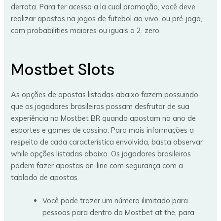
derrota. Para ter acesso a la cual promoção, você deve
realizar apostas na jogos de futebol ao vivo, ou pré-jogo,
com probabilities maiores ou iguais a 2. zero.
Mostbet Slots
As opções de apostas listadas abaixo fazem possuindo
que os jogadores brasileiros possam desfrutar de sua
experiência na Mostbet BR quando apostam no ano de
esportes e games de cassino. Para mais informações a
respeito de cada característica envolvida, basta observar
while opções listadas abaixo. Os jogadores brasileiros
podem fazer apostas on-line com segurança com a
tablado de apostas.
Você pode trazer um número ilimitado para
pessoas para dentro do Mostbet at the, para