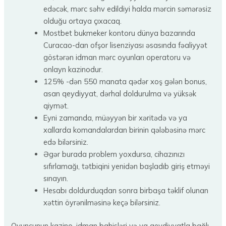
edəcək, mərc səhv edildiyi halda mərcin səmərəsiz
olduğu ortaya çıxacaq.
Mostbet bukmeker kontoru dünya bazarında
Curacao-dan ofşor lisenziyası əsasında fəaliyyət
göstərən idman mərc oyunları operatoru və
onlayn kazinodur.
125% -dən 550 manata qədər xoş gələn bonus,
asan qeydiyyat, dərhal doldurulma və yüksək
qiymət.
Eyni zamanda, müəyyən bir xəritədə və ya
xallarda komandalardan birinin qələbəsinə mərc
edə bilərsiniz.
Əgər burada problem yoxdursa, cihazınızı
sıfırlamağı, tətbiqini yenidən başladıb giriş etməyi
sınayın.
Hesabı doldurduqdan sonra birbaşa təklif olunan
xəttin öyrənilməsinə keçə bilərsiniz.
Oyunçunun kazino, idman bahisləri və ya qeydiyyatla bağlı