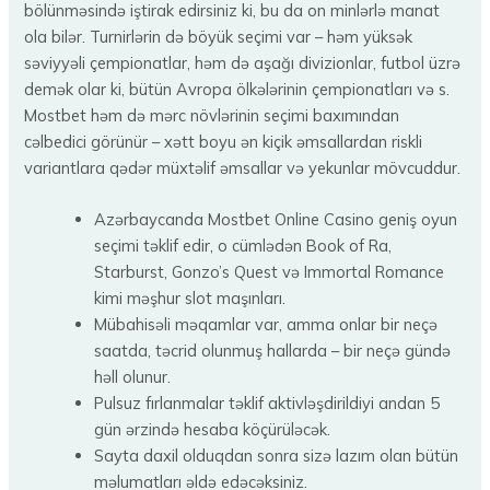
bölünməsində iştirak edirsiniz ki, bu da on minlərlə manat
ola bilər. Turnirlərin də böyük seçimi var – həm yüksək
səviyyəli çempionatlar, həm də aşağı divizionlar, futbol üzrə
demək olar ki, bütün Avropa ölkələrinin çempionatları və s.
Mostbet həm də mərc növlərinin seçimi baxımından
cəlbedici görünür – xətt boyu ən kiçik əmsallardan riskli
variantlara qədər müxtəlif əmsallar və yekunlar mövcuddur.
Azərbaycanda Mostbet Online Casino geniş oyun
seçimi təklif edir, o cümlədən Book of Ra,
Starburst, Gonzo’s Quest və Immortal Romance
kimi məşhur slot maşınları.
Mübahisəli məqamlar var, amma onlar bir neçə
saatda, təcrid olunmuş hallarda – bir neçə gündə
həll olunur.
Pulsuz fırlanmalar təklif aktivləşdirildiyi andan 5
gün ərzində hesaba köçürüləcək.
Sayta daxil olduqdan sonra sizə lazım olan bütün
məlumatları əldə edəcəksiniz.