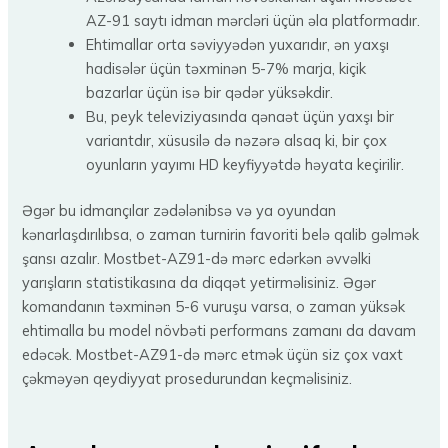
AZ-91 saytı idman mərcləri üçün əla platformadır.
Ehtimallar orta səviyyədən yuxarıdır, ən yaxşı
hadisələr üçün təxminən 5-7% marja, kiçik
bazarlar üçün isə bir qədər yüksəkdir.
Bu, peyk televiziyasında qənaət üçün yaxşı bir
variantdır, xüsusilə də nəzərə alsaq ki, bir çox
oyunların yayımı HD keyfiyyətdə həyata keçirilir.
Əgər bu idmançılar zədələnibsə və ya oyundan
kənarlaşdırılıbsa, o zaman turnirin favoriti belə qalib gəlmək
şansı azalır. Mostbet-AZ91-də mərc edərkən əvvəlki
yarışların statistikasına da diqqət yetirməlisiniz. Əgər
komandanın təxminən 5-6 vuruşu varsa, o zaman yüksək
ehtimalla bu model növbəti performans zamanı da davam
edəcək. Mostbet-AZ91-də mərc etmək üçün siz çox vaxt
çəkməyən qeydiyyat prosedurundan keçməlisiniz.