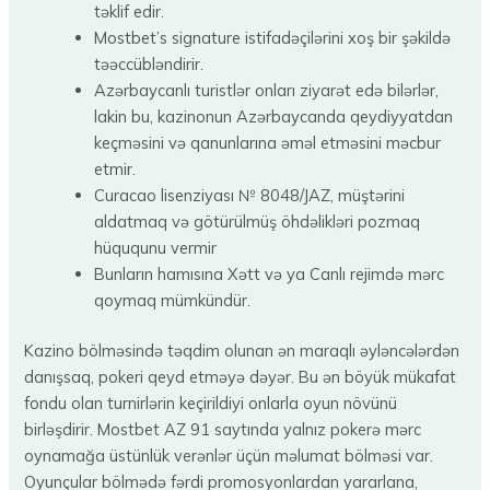
təklif edir.
Mostbet’s signature istifadəçilərini xoş bir şəkildə
təəccübləndirir.
Azərbaycanlı turistlər onları ziyarət edə bilərlər,
lakin bu, kazinonun Azərbaycanda qeydiyyatdan
keçməsini və qanunlarına əməl etməsini məcbur
etmir.
Curacao lisenziyası № 8048/JAZ, müştərini
aldatmaq və götürülmüş öhdəlikləri pozmaq
hüququnu vermir
Bunların hamısına Xətt və ya Canlı rejimdə mərc
qoymaq mümkündür.
Kazino bölməsində təqdim olunan ən maraqlı əyləncələrdən
danışsaq, pokeri qeyd etməyə dəyər. Bu ən böyük mükafat
fondu olan turnirlərin keçirildiyi onlarla oyun növünü
birləşdirir. Mostbet AZ 91 saytında yalnız pokerə mərc
oynamağa üstünlük verənlər üçün məlumat bölməsi var.
Oyunçular bölmədə fərdi promosyonlardan yararlana,