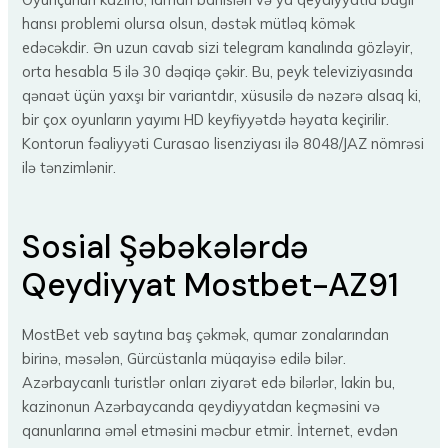
hansı problemi olursa olsun, dəstək mütləq kömək
edəcəkdir. Ən uzun cavab sizi telegram kanalında gözləyir,
orta hesabla 5 ilə 30 dəqiqə çəkir. Bu, peyk televiziyasında
qənaət üçün yaxşı bir variantdır, xüsusilə də nəzərə alsaq ki,
bir çox oyunların yayımı HD keyfiyyətdə həyata keçirilir.
Kontorun fəaliyyəti Curasao lisenziyası ilə 8048/JAZ nömrəsi
ilə tənzimlənir.
Sosial Şəbəkələrdə
Qeydiyyat Mostbet-AZ91
MostBet veb saytına baş çəkmək, qumar zonalarından
birinə, məsələn, Gürcüstanla müqayisə edilə bilər.
Azərbaycanlı turistlər onları ziyarət edə bilərlər, lakin bu,
kazinonun Azərbaycanda qeydiyyatdan keçməsini və
qanunlarına əməl etməsini məcbur etmir. İnternet, evdən