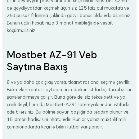
bilən qeydiyyat prosedurundan keçməlidir. Mostbet AZ 91-
də qeydiyyatdan keçmək üçün siz 125 faiz pul mükafatı və
250 pulsuz fırlanma şəklində gözəl bonus əldə edə bilərsiniz.
Bunun üçün hesabınıza 3 manat məbləğində vəsait
köçürməlisiniz.
Mostbet AZ-91 Veb
Saytına Baxış
8 və ya daha çox çıxış varsa, ticarət rasional seçimə çevrilir.
Bukmeker kontor saytda mərc edərkən istifadəçi təcrübəsini
şaxələndirməyə çalışır. Buna görə də, siz təkcə xətt və ya
canlı deyil, həm də Mostbet-AZ91 lotereyalarından istifadə
edə bilərsiniz. Bu bölmə saytın başlığında təqdim olunur və
15 idman hadisəsini əhatə edir. Bunlar yalnız müxtəlif milli
çempionatlarda keçirilə bilən futbol yarışlarıdır.