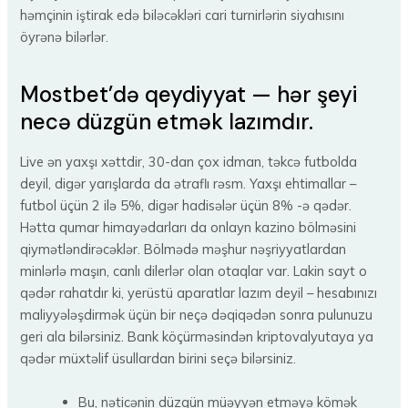
həmçinin iştirak edə biləcəkləri cari turnirlərin siyahısını
öyrənə bilərlər.
Mostbet’də qeydiyyat — hər şeyi
necə düzgün etmək lazımdır.
Live ən yaxşı xəttdir, 30-dan çox idman, təkcə futbolda
deyil, digər yarışlarda da ətraflı rəsm. Yaxşı ehtimallar –
futbol üçün 2 ilə 5%, digər hadisələr üçün 8% -ə qədər.
Hətta qumar himayədarları da onlayn kazino bölməsini
qiymətləndirəcəklər. Bölmədə məşhur nəşriyyatlardan
minlərlə maşın, canlı dilerlər olan otaqlar var. Lakin sayt o
qədər rahatdır ki, yerüstü aparatlar lazım deyil – hesabınızı
maliyyələşdirmək üçün bir neçə dəqiqədən sonra pulunuzu
geri ala bilərsiniz. Bank köçürməsindən kriptovalyutaya ya
qədər müxtəlif üsullardan birini seçə bilərsiniz.
Bu, nəticənin düzgün müəyyən etməyə kömək