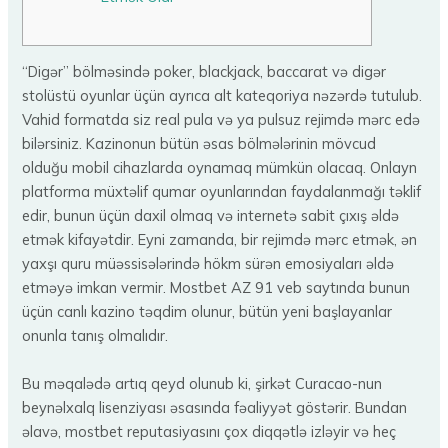
“Digər” bölməsində poker, blackjack, baccarat və digər
stolüstü oyunlar üçün ayrıca alt kateqoriya nəzərdə tutulub.
Vahid formatda siz real pula və ya pulsuz rejimdə mərc edə
bilərsiniz. Kazinonun bütün əsas bölmələrinin mövcud
olduğu mobil cihazlarda oynamaq mümkün olacaq. Onlayn
platforma müxtəlif qumar oyunlarından faydalanmağı təklif
edir, bunun üçün daxil olmaq və internetə sabit çıxış əldə
etmək kifayətdir. Eyni zamanda, bir rejimdə mərc etmək, ən
yaxşı quru müəssisələrində hökm sürən emosiyaları əldə
etməyə imkan vermir. Mostbet AZ 91 veb saytında bunun
üçün canlı kazino təqdim olunur, bütün yeni başlayanlar
onunla tanış olmalıdır.
Bu məqalədə artıq qeyd olunub ki, şirkət Curacao-nun
beynəlxalq lisenziyası əsasında fəaliyyət göstərir. Bundan
əlavə, mostbet reputasiyasını çox diqqətlə izləyir və heç