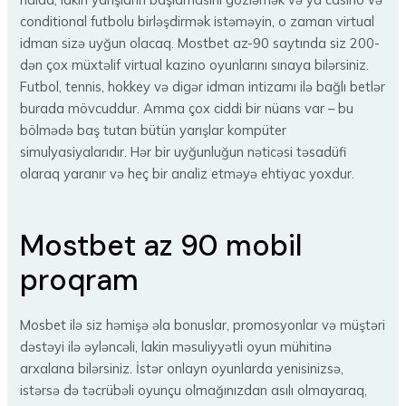
conditional futbolu birləşdirmək istəməyin, o zaman virtual
idman sizə uyğun olacaq. Mostbet az-90 saytında siz 200-
dən çox müxtəlif virtual kazino oyunlarını sınaya bilərsiniz.
Futbol, tennis, hokkey və digər idman intizamı ilə bağlı betlər
burada mövcuddur. Amma çox ciddi bir nüans var – bu
bölmədə baş tutan bütün yarışlar kompüter
simulyasiyalarıdır. Hər bir uyğunluğun nəticəsi təsadüfi
olaraq yaranır və heç bir analiz etməyə ehtiyac yoxdur.
Mostbet az 90 mobil
proqram
Mosbet ilə siz həmişə əla bonuslar, promosyonlar və müştəri
dəstəyi ilə əyləncəli, lakin məsuliyyətli oyun mühitinə
arxalana bilərsiniz. İstər onlayn oyunlarda yenisinizsə,
istərsə də təcrübəli oyunçu olmağınızdan asılı olmayaraq,