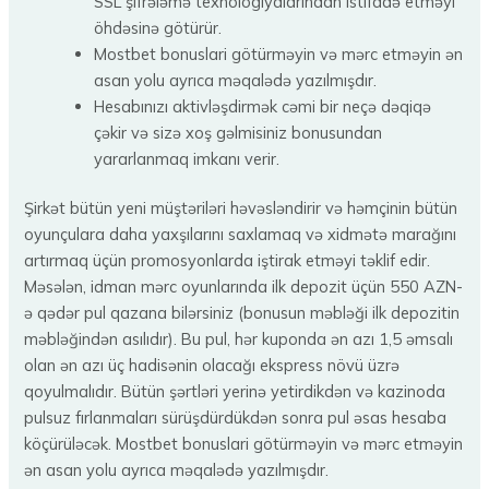
SSL şifrələmə texnologiyalarından istifadə etməyi
öhdəsinə götürür.
Mostbet bonuslari götürməyin və mərc etməyin ən
asan yolu ayrıca məqalədə yazılmışdır.
Hesabınızı aktivləşdirmək cəmi bir neçə dəqiqə
çəkir və sizə xoş gəlmisiniz bonusundan
yararlanmaq imkanı verir.
Şirkət bütün yeni müştəriləri həvəsləndirir və həmçinin bütün
oyunçulara daha yaxşılarını saxlamaq və xidmətə marağını
artırmaq üçün promosyonlarda iştirak etməyi təklif edir.
Məsələn, idman mərc oyunlarında ilk depozit üçün 550 AZN-
ə qədər pul qazana bilərsiniz (bonusun məbləği ilk depozitin
məbləğindən asılıdır). Bu pul, hər kuponda ən azı 1,5 əmsalı
olan ən azı üç hadisənin olacağı ekspress növü üzrə
qoyulmalıdır. Bütün şərtləri yerinə yetirdikdən və kazinoda
pulsuz fırlanmaları sürüşdürdükdən sonra pul əsas hesaba
köçürüləcək. Mostbet bonuslari götürməyin və mərc etməyin
ən asan yolu ayrıca məqalədə yazılmışdır.