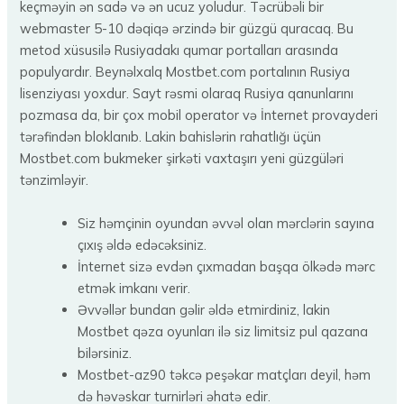
keçməyin ən sadə və ən ucuz yoludur. Təcrübəli bir
webmaster 5-10 dəqiqə ərzində bir güzgü quracaq. Bu
metod xüsusilə Rusiyadakı qumar portalları arasında
populyardır. Beynəlxalq Mostbet.com portalının Rusiya
lisenziyası yoxdur. Sayt rəsmi olaraq Rusiya qanunlarını
pozmasa da, bir çox mobil operator və İnternet provayderi
tərəfindən bloklanıb. Lakin bahislərin rahatlığı üçün
Mostbet.com bukmeker şirkəti vaxtaşırı yeni güzgüləri
tənzimləyir.
Siz həmçinin oyundan əvvəl olan mərclərin sayına
çıxış əldə edəcəksiniz.
İnternet sizə evdən çıxmadan başqa ölkədə mərc
etmək imkanı verir.
Əvvəllər bundan gəlir əldə etmirdiniz, lakin
Mostbet qəza oyunları ilə siz limitsiz pul qazana
bilərsiniz.
Mostbet-az90 təkcə peşəkar matçları deyil, həm
də həvəskar turnirləri əhatə edir.