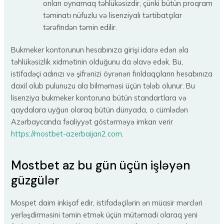
onları oynamaq təhlükəsizdir, çünki bütün proqram
təminatı nüfuzlu və lisenziyalı tərtibatçılar
tərəfindən təmin edilir.
Bukmeker kontorunun hesabınıza girişi idarə edən əla
təhlükəsizlik xidmətinin olduğunu da əlavə edək. Bu,
istifadəçi adınızı və şifrənizi öyrənən fırıldaqçıların hesabınıza
daxil olub pulunuzu ala bilməməsi üçün tələb olunur. Bu
lisenziya bukmeker kontoruna bütün standartlara və
qaydalara uyğun olaraq bütün dünyada, o cümlədən
Azərbaycanda fəaliyyət göstərməyə imkan verir
https://mostbet-azerbaijan2.com
.
Mostbet az bu gün üçün işləyən
güzgülər
Mospet daim inkişaf edir, istifadəçilərin ən müasir mərcləri
yerləşdirməsini təmin etmək üçün mütəmadi olaraq yeni