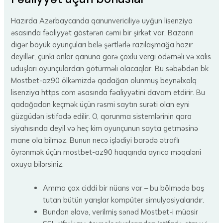
Hazırda Azərbaycanda qanunvericiliyə uyğun lisenziya
əsasında fəaliyyət göstərən cəmi bir şirkət var. Bazarın
digər böyük oyunçuları belə şərtlərlə razılaşmağa hazır
deyillər, çünki onlar qanuna görə çoxlu vergi ödəməli və xalis
uduşları oyunçulardan götürməli olacaqlar. Bu səbəbdən bk
Mostbet-az90 ölkəmizdə qadağan olunmuş beynəlxalq
lisenziya https com əsasında fəaliyyətini davam etdirir. Bu
qadağadan keçmək üçün rəsmi saytın surəti olan eyni
güzgüdən istifadə edilir. O, qorunma sistemlərinin qara
siyahısında deyil və heç kim oyunçunun sayta getməsinə
mane ola bilməz. Bunun necə işlədiyi barədə ətraflı
öyrənmək üçün mostbet-az90 haqqında ayrıca məqaləni
oxuya bilərsiniz.
Amma çox ciddi bir nüans var – bu bölmədə baş
tutan bütün yarışlar kompüter simulyasiyalarıdır.
Bundan əlavə, verilmiş sənəd Mostbet-i müasir