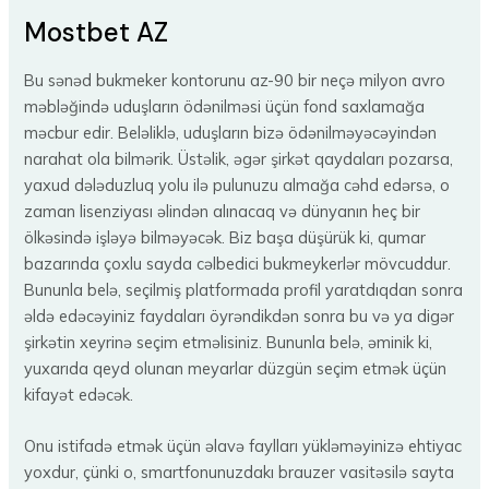
Mostbet AZ
Bu sənəd bukmeker kontorunu az-90 bir neçə milyon avro
məbləğində uduşların ödənilməsi üçün fond saxlamağa
məcbur edir. Beləliklə, uduşların bizə ödənilməyəcəyindən
narahat ola bilmərik. Üstəlik, əgər şirkət qaydaları pozarsa,
yaxud dələduzluq yolu ilə pulunuzu almağa cəhd edərsə, o
zaman lisenziyası əlindən alınacaq və dünyanın heç bir
ölkəsində işləyə bilməyəcək. Biz başa düşürük ki, qumar
bazarında çoxlu sayda cəlbedici bukmeykerlər mövcuddur.
Bununla belə, seçilmiş platformada profil yaratdıqdan sonra
əldə edəcəyiniz faydaları öyrəndikdən sonra bu və ya digər
şirkətin xeyrinə seçim etməlisiniz. Bununla belə, əminik ki,
yuxarıda qeyd olunan meyarlar düzgün seçim etmək üçün
kifayət edəcək.
Onu istifadə etmək üçün əlavə faylları yükləməyinizə ehtiyac
yoxdur, çünki o, smartfonunuzdakı brauzer vasitəsilə sayta