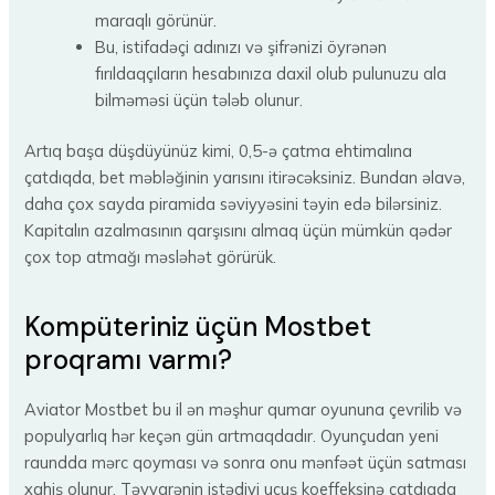
maraqlı görünür.
Bu, istifadəçi adınızı və şifrənizi öyrənən
fırıldaqçıların hesabınıza daxil olub pulunuzu ala
bilməməsi üçün tələb olunur.
Artıq başa düşdüyünüz kimi, 0,5-ə çatma ehtimalına
çatdıqda, bet məbləğinin yarısını itirəcəksiniz. Bundan əlavə,
daha çox sayda piramida səviyyəsini təyin edə bilərsiniz.
Kapitalın azalmasının qarşısını almaq üçün mümkün qədər
çox top atmağı məsləhət görürük.
Kompüteriniz üçün Mostbet
proqramı varmı?
Aviator Mostbet bu il ən məşhur qumar oyununa çevrilib və
populyarlıq hər keçən gün artmaqdadır. Oyunçudan yeni
raundda mərc qoyması və sonra onu mənfəət üçün satması
xahiş olunur. Təyyarənin istədiyi uçuş koeffeksinə çatdıqda