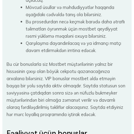
açılacaq.
Mövcud üsullar və məhdudiyyətlər haqqında
aşağıdakı cədvəldə tanış ola bilərsiniz.
Bu prosedurdan necə keçmək barədə daha ətraflı
təlimatları öyrənmək üçün mostbet qeydi̇yyat
rəsmi yükləmə məqaləni oxuya bilərsiniz.
Qarşılaşma dayandırılacaq və ya idmançı matçı
davam etdirməkdən imtina edəcək.
Bu cür bonuslarla siz Mostbet müştərilərinin yalnız bir
hissəsinin çıxışı olan böyük cekpotu qazanacağınıza
arxalana bilərsiniz. VIP bonuslar mostbet əldə etməyin
başqa bir yolu saytda aktiv olmaqdır. Saytda statusun son
səviyyəsinə çatdıqdan sonra sizə ən nüfuzlu bukmeyker
müştərilərindən biri olmağa zəmanət verilir və davamlı
olaraq fərdiləşdirilmiş təkliflər alacaqsınız. Saytda etdiyiniz
hər mərc loyallıq proqramında iştirak edəcək.
Fəaliyyət üçün bonuslar