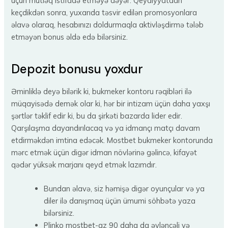
üçün mütləq istifadə etməyə dəyər. Qeydiyyatdan
keçdikdən sonra, yuxarıda təsvir edilən promosyonlara
əlavə olaraq, hesabınızı doldurmaqla aktivləşdirmə tələb
etməyən bonus əldə edə bilərsiniz.
Depozit bonusu yoxdur
Əminliklə deyə bilərik ki, bukmeker kontoru rəqibləri ilə
müqayisədə demək olar ki, hər bir intizam üçün daha yaxşı
şərtlər təklif edir ki, bu da şirkəti bazarda lider edir.
Qarşılaşma dayandırılacaq və ya idmançı matçı davam
etdirməkdən imtina edəcək. Mostbet bukmeker kontorunda
mərc etmək üçün digər idman növlərinə gəlincə, kifayət
qədər yüksək marjanı qeyd etmək lazımdır.
Bundan əlavə, siz həmişə digər oyunçular və ya
diler ilə danışmaq üçün ümumi söhbətə yaza
bilərsiniz.
Plinko mostbet-az 90 daha da əyləncəli və