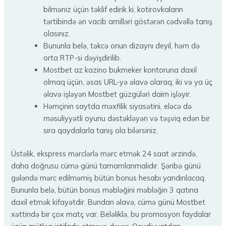
bilməniz üçün təklif edirik ki, kotirovkaların
tərtibində ən vacib amilləri göstərən cədvəllə tanış
olasınız.
Bununla belə, təkcə onun dizaynı deyil, həm də
orta RTP-si dəyişdirilib.
Mostbet az kazino bukmeker kontoruna daxil
olmaq üçün, əsas URL-yə əlavə olaraq, iki və ya üç
əlavə işləyən Mostbet güzgüləri daim işləyir.
Həmçinin saytda məxfilik siyasətini, eləcə də
məsuliyyətli oyunu dəstəkləyən və təşviq edən bir
sıra qaydalarla tanış ola bilərsiniz.
Üstəlik, ekspress mərclərlə mərc etmək 24 saat ərzində,
daha doğrusu cümə günü tamamlanmalıdır. Şənbə günü
gələndə mərc edilməmiş bütün bonus hesabı yandırılacaq.
Bununla belə, bütün bonus məbləğini məbləğin 3 qatına
daxil etmək kifayətdir. Bundan əlavə, cümə günü Mostbet
xəttində bir çox matç var. Beləliklə, bu promosyon faydalar