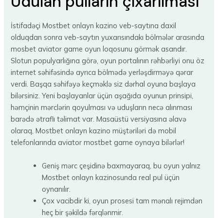
Udulan pulların çıxarılması
İstifadəçi Mostbet onlayn kazino veb-saytına daxil
olduqdan sonra veb-saytın yuxarısındakı bölmələr arasında
mosbet aviator game oyun loqosunu görmək asandır.
Slotun populyarlığına görə, oyun portalının rəhbərliyi onu öz
internet səhifəsində ayrıca bölmədə yerləşdirməyə qərar
verdi. Başqa səhifəyə keçməklə siz dərhal oyuna başlaya
bilərsiniz. Yeni başlayanlar üçün aşağıda oyunun prinsipi,
həmçinin mərclərin qoyulması və uduşların necə alınması
barədə ətraflı təlimat var. Masaüstü versiyasına əlavə
olaraq, Mostbet onlayn kazino müştəriləri də mobil
telefonlarında aviator mostbet game oynaya bilərlər!
Geniş mərc çeşidinə baxmayaraq, bu oyun yalnız
Mostbet onlayn kazinosunda real pul üçün
oynanılır.
Çox vacibdir ki, oyun prosesi tam mənalı rejimdən
heç bir şəkildə fərqlənmir.