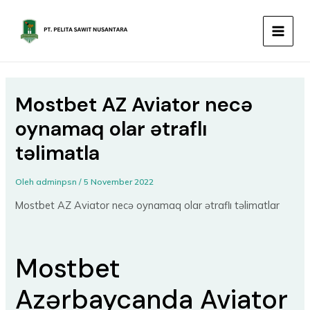
Lewati
MAIN
ke
MEN
konten
Mostbet AZ Aviator necə
oynamaq olar ətraflı
təlimatla
Oleh
adminpsn
/
5 November 2022
Mostbet AZ Aviator necə oynamaq olar ətraflı təlimatlar
Mostbet
Azərbaycanda Aviator