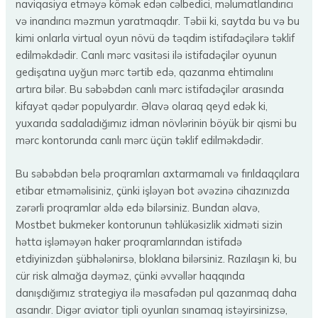
naviqasiya etməyə kömək edən cəlbedici, məlumatlandırıcı
və inandırıcı məzmun yaratmaqdır. Təbii ki, saytda bu və bu
kimi onlarla virtual oyun növü də təqdim istifadəçilərə təklif
edilməkdədir. Canlı mərc vasitəsi ilə istifadəçilər oyunun
gedişatına uyğun mərc tərtib edə, qazanma ehtimalını
artıra bilər. Bu səbəbdən canlı mərc istifadəçilər arasında
kifayət qədər populyardır. Əlavə olaraq qeyd edək ki,
yuxarıda sadaladığımız idman növlərinin böyük bir qismi bu
mərc kontorunda canlı mərc üçün təklif edilməkdədir.
Bu səbəbdən belə proqramları axtarmamalı və fırıldaqçılara
etibar etməməlisiniz, çünki işləyən bot əvəzinə cihazınızda
zərərli proqramlar əldə edə bilərsiniz. Bundan əlavə,
Mostbet bukmeker kontorunun təhlükəsizlik xidməti sizin
hətta işləməyən haker proqramlarından istifadə
etdiyinizdən şübhələnirsə, bloklana bilərsiniz. Razılaşın ki, bu
cür risk almağa dəyməz, çünki əvvəllər haqqında
danışdığımız strategiya ilə məsafədən pul qazanmaq daha
asandır. Digər aviator tipli oyunları sınamaq istəyirsinizsə,