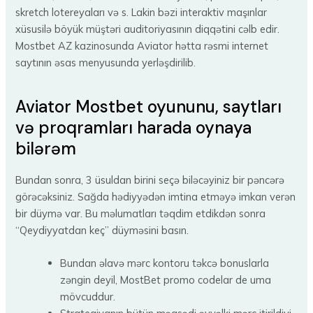
skretch lotereyaları və s. Lakin bəzi interaktiv maşınlar
xüsusilə böyük müştəri auditoriyasının diqqətini cəlb edir.
Mostbet AZ kazinosunda Aviator hətta rəsmi internet
saytının əsas menyusunda yerləşdirilib.
Aviator Mostbet oyununu, saytları
və proqramları harada oynaya
bilərəm
Bundan sonra, 3 üsuldan birini seçə biləcəyiniz bir pəncərə
görəcəksiniz. Sağda hədiyyədən imtina etməyə imkan verən
bir düymə var. Bu məlumatları təqdim etdikdən sonra
“Qeydiyyatdan keç” düyməsini basın.
Bundan əlavə mərc kontoru təkcə bonuslarla
zəngin deyil, MostBet promo codelar de uma
mövcuddur.