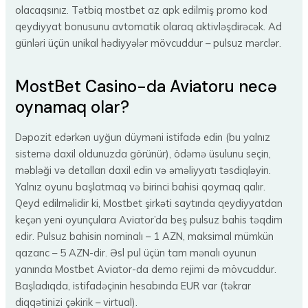
olacaqsınız. Tətbiq mostbet az apk edilmiş promo kod
qeydiyyat bonusunu avtomatik olaraq aktivləşdirəcək. Ad
günləri üçün unikal hədiyyələr mövcuddur – pulsuz mərclər.
MostBet Casino-da Aviatoru necə
oynamaq olar?
Dəpozit edərkən uyğun düyməni istifadə edin (bu yalnız
sistemə daxil oldunuzda görünür), ödəmə üsulunu seçin,
məbləği və detalları daxil edin və əməliyyatı təsdiqləyin.
Yalnız oyunu başlatmaq və birinci bahisi qoymaq qalır.
Qeyd edilməlidir ki, Mostbet şirkəti saytında qeydiyyatdan
keçən yeni oyunçulara Aviator’da beş pulsuz bahis təqdim
edir. Pulsuz bahisin nominalı – 1 AZN, maksimal mümkün
qazanc – 5 AZN-dir. Əsl pul üçün tam mənalı oyunun
yanında Mostbet Aviator-da demo rejimi də mövcuddur.
Başladıqda, istifadəçinin hesabında EUR var (təkrar
diqqətinizi çəkirik – virtual).