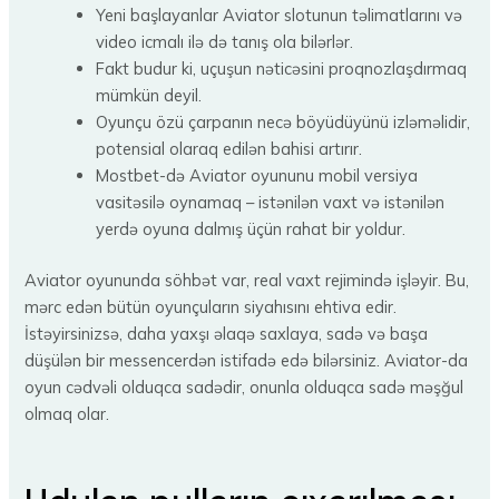
Yeni başlayanlar Aviator slotunun təlimatlarını və
video icmalı ilə də tanış ola bilərlər.
Fakt budur ki, uçuşun nəticəsini proqnozlaşdırmaq
mümkün deyil.
Oyunçu özü çarpanın necə böyüdüyünü izləməlidir,
potensial olaraq edilən bahisi artırır.
Mostbet-də Aviator oyununu mobil versiya
vasitəsilə oynamaq – istənilən vaxt və istənilən
yerdə oyuna dalmış üçün rahat bir yoldur.
Aviator oyununda söhbət var, real vaxt rejimində işləyir. Bu,
mərc edən bütün oyunçuların siyahısını ehtiva edir.
İstəyirsinizsə, daha yaxşı əlaqə saxlaya, sadə və başa
düşülən bir messencerdən istifadə edə bilərsiniz. Aviator-da
oyun cədvəli olduqca sadədir, onunla olduqca sadə məşğul
olmaq olar.