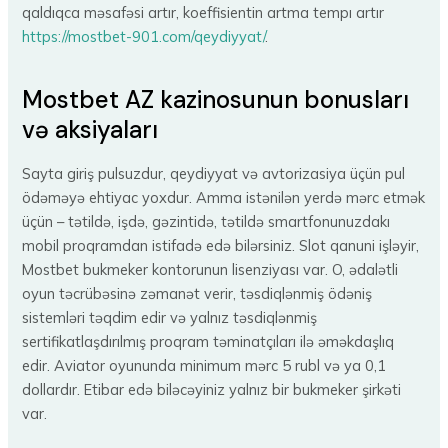
qaldıqca məsafəsi artır, koeffisientin artma tempı artır
https://mostbet-901.com/qeydiyyat/
.
Mostbet AZ kazinosunun bonusları
və aksiyaları
Sayta giriş pulsuzdur, qeydiyyat və avtorizasiya üçün pul
ödəməyə ehtiyac yoxdur. Amma istənilən yerdə mərc etmək
üçün – tətildə, işdə, gəzintidə, tətildə smartfonunuzdakı
mobil proqramdan istifadə edə bilərsiniz. Slot qanuni işləyir,
Mostbet bukmeker kontorunun lisenziyası var. O, ədalətli
oyun təcrübəsinə zəmanət verir, təsdiqlənmiş ödəniş
sistemləri təqdim edir və yalnız təsdiqlənmiş
sertifikatlaşdırılmış proqram təminatçıları ilə əməkdaşlıq
edir. Aviator oyununda minimum mərc 5 rubl və ya 0,1
dollardır. Etibar edə biləcəyiniz yalnız bir bukmeker şirkəti
var.