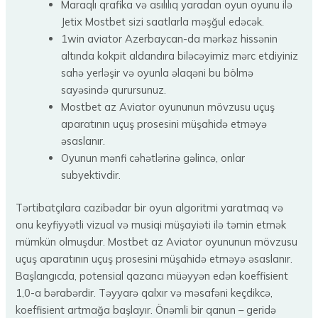
Maraqlı qrafika və asılılıq yaradan oyun oyunu ilə
Jetix Mostbet sizi saatlarla məşğul edəcək.
1win aviator Azerbaycan-da mərkəz hissənin
altında kokpit aldandıra biləcəyimiz mərc etdiyiniz
sahə yerləşir və oyunla əlaqəni bu bölmə
sayəsində qurursunuz.
Mostbet az Aviator oyununun mövzusu uçuş
aparatının uçuş prosesini müşahidə etməyə
əsaslanır.
Oyunun mənfi cəhətlərinə gəlincə, onlar
subyektivdir.
Tərtibatçılara cazibədar bir oyun algoritmi yaratmaq və
onu keyfiyyətli vizual və musiqi müşayiəti ilə təmin etmək
mümkün olmuşdur. Mostbet az Aviator oyununun mövzusu
uçuş aparatının uçuş prosesini müşahidə etməyə əsaslanır.
Başlangıcda, potensial qazancı müəyyən edən koeffisient
1,0-a bərabərdir. Təyyarə qalxır və məsafəni keçdikcə,
koeffisient artmağa başlayır. Önəmli bir qanun – geridə