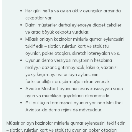
Hər gün, həftə və ay ən aktiv oyunçular arasında
cekpotlar var.
Daimi müştərilər dərhal əyləncəyə diqqət çəkdilər
və artıq böyük cekpotu vurdular.
Müasir onlayn kazinolar minlərlə qumar əyləncəsini
təklif edir – slotlar, ruletlər, kart və stolüstü
oyunlar, poker otaqları, skretch lotereyaları və s.
Oyunun demo versiyası müştərinin hesabına
maliyyə qazanc gətirməyəcək, lakin o, vaxtınızı
yaxşı keçirməyə və onlayn əyləncənin
funksionallığını araşdırmağa imkan verəcək.
Aviator Mostbet oyununun əsas xüsusiyyəti sadə
oyun və mürəkkəb qaydaların olmamasıdır.
Əsl pul üçün tam mənalı oyunun yanında Mostbet
Aviator-da demo rejimi də mövcuddur.
Müasir onlayn kazinolar minlərlə qumar əyləncəsini təklif edir
– slotlar, ruletlər, kart və stolüstü oyunlar, poker otaqları,