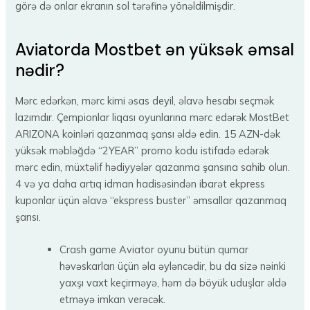
görə də onlar ekranın sol tərəfinə yönəldilmişdir.
Aviatorda Mostbet ən yüksək əmsal
nədir?
Mərc edərkən, mərc kimi əsas deyil, əlavə hesabı seçmək
lazımdır. Çempionlar liqası oyunlarına mərc edərək MostBet
ARIZONA koinləri qazanmaq şansı əldə edin. 15 AZN-dək
yüksək məbləğdə “2YEAR” promo kodu istifadə edərək
mərc edin, müxtəlif hədiyyələr qazanma şansına sahib olun.
4 və ya daha artıq idman hadisəsindən ibarət ekpress
kuponlar üçün əlavə “ekspress buster” əmsallar qazanmaq
şansı.
Crash game Aviator oyunu bütün qumar
həvəskarları üçün əla əyləncədir, bu da sizə nəinki
yaxşı vaxt keçirməyə, həm də böyük uduşlar əldə
etməyə imkan verəcək.