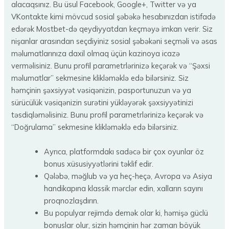
alacaqsınız. Bu üsul Facebook, Google+, Twitter və ya
VKontakte kimi mövcud sosial şəbəkə hesabınızdan istifadə
edərək Mostbet-də qeydiyyatdan keçməyə imkan verir. Siz
nişanlar arasından seçdiyiniz sosial şəbəkəni seçməli və əsas
məlumatlarınıza daxil olmaq üçün kazinoya icazə
verməlisiniz. Bunu profil parametrlərinizə keçərək və “Şəxsi
məlumatlar” sekmesine klikləməklə edə bilərsiniz. Siz
həmçinin şəxsiyyət vəsiqənizin, pasportunuzun və ya
sürücülük vəsiqənizin surətini yükləyərək şəxsiyyətinizi
təsdiqləməlisiniz. Bunu profil parametrlərinizə keçərək və
“Doğrulama” sekmesine klikləməklə edə bilərsiniz.
Ayrıca, platformdakı sadəcə bir çox oyunlar öz
bonus xüsusiyyətlərini təklif edir.
Qələbə, məğlub və ya heç-heçə, Avropa və Asiya
handikapına klassik mərclər edin, xalların sayını
proqnozlaşdırın.
Bu populyar rejimdə demək olar ki, həmişə güclü
bonuslar olur, sizin həmçinin hər zaman böyük