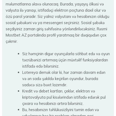
məlumatlarına əlavə olunacaq. Burada, yaşayış ölkəsi və
valyuta ilə yanaşı, istifadəçi elektron poçtuna daxil olur və
özü parol yaradır. Siz yalnız valyutanı və hesabınızın olduğu
sosial şəbəkəni və ya messengeri seçirsiniz. Sosial şəbəkə
seçdiyiniz zaman giriş səhifəsinə yönləndiriləcəksiniz. Rəsmi
Mostbet AZ portalında profil yaratmaq bir dəqiqədən çox
çəkmir.
Siz həmçinin digər oyunçularla söhbət edə və oyun
təcrübənizi artırmaq üçün müxtəlif funksiyalardan
istifadə edə bilərsiniz.
Lotereya demək olar ki, hər zaman davam edən
və ən sadə şəkildə keçirilən oyundur, burada
sadəcə sizə bəxt lazımdır.
Kredit və debet kartları, çeklər, elektron və
kriptovalyuta pul kisələrindən istifadə edərək pul
çıxara və hesabınızı artıra bilərsiniz.
Bu, hesabınızın təhlükəsizliyini təmin edən və
uduşlarınızı heç bir problem olmadan geri