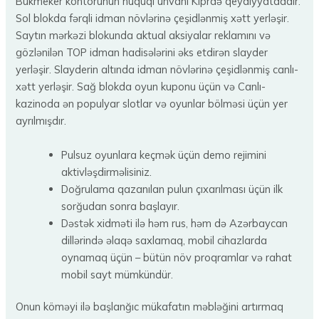
Bukmeker kontorunun hüquqi ünvanı Kiprdə qeydiyyatdadır.
Sol blokda fərqli idman növlərinə çeşidlənmiş xətt yerləşir.
Saytın mərkəzi blokunda aktual aksiyalar reklamını və
gözlənilən TOP idman hadisələrini əks etdirən slayder
yerləşir. Slayderin altında idman növlərinə çeşidlənmiş canlı-
xətt yerləşir. Sağ blokda oyun kuponu üçün və Canlı-
kazinoda ən populyar slotlar və oyunlar bölməsi üçün yer
ayrılmışdır.
Pulsuz oyunlara keçmək üçün demo rejimini
aktivləşdirməlisiniz.
Doğrulama qazanılan pulun çıxarılması üçün ilk
sorğudan sonra başlayır.
Dəstək xidməti ilə həm rus, həm də Azərbaycan
dillərində əlaqə saxlamaq, mobil cihazlarda
oynamaq üçün – bütün növ proqramlar və rahat
mobil sayt mümkündür.
Onun köməyi ilə başlanğıc mükafatın məbləğini artırmaq