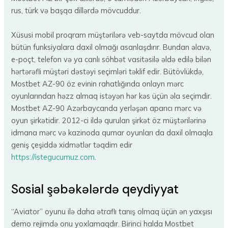
rus, türk və başqa dillərdə mövcuddur.
Xüsusi mobil proqram müştərilərə veb-saytda mövcud olan
bütün funksiyalara daxil olmağı asanlaşdırır. Bundan əlavə,
e-poçt, telefon və ya canlı söhbət vasitəsilə əldə edilə bilən
hərtərəfli müştəri dəstəyi seçimləri təklif edir. Bütövlükdə,
Mostbet AZ-90 öz evinin rahatlığında onlayn mərc
oyunlarından həzz almaq istəyən hər kəs üçün əla seçimdir.
Mostbet AZ-90 Azərbaycanda yerləşən aparıcı mərc və
oyun şirkətidir. 2012-ci ildə qurulan şirkət öz müştərilərinə
idmana mərc və kazinoda qumar oyunları da daxil olmaqla
geniş çeşiddə xidmətlər təqdim edir
https://istegucumuz.com
.
Sosial şəbəkələrdə qeydiyyat
“Aviator” oyunu ilə daha ətraflı tanış olmaq üçün ən yaxşısı
demo rejimdə onu yoxlamaqdır. Birinci halda Mostbet