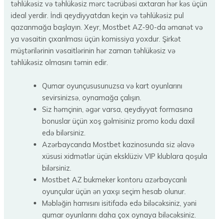
təhlükəsiz və təhlükəsiz mərc təcrübəsi axtaran hər kəs üçün
ideal yerdir. İndi qeydiyyatdan keçin və təhlükəsiz pul
qazanmağa başlayın. Xeyr, Mostbet AZ-90-da əmanət və
ya vəsaitin çıxarılması üçün komissiya yoxdur. Şirkət
müştərilərinin vəsaitlərinin hər zaman təhlükəsiz və
təhlükəsiz olmasını təmin edir.
Qumar oyunçususunuzsa və kart oyunlarını
sevirsinizsə, oynamağa çalışın.
Siz həmçinin, əgər varsa, qeydiyyat formasına
bonuslar üçün xoş gəlmisiniz promo kodu daxil
edə bilərsiniz.
Azərbaycanda Mostbet kazinosunda siz əlavə
xüsusi xidmətlər üçün eksklüziv VIP klublara qoşula
bilərsiniz.
Mostbet AZ bukmeker kontoru azərbaycanlı
oyunçular üçün ən yaxşı seçim hesab olunur.
Məbləğin hamısını isitifadə edə biləcəksiniz, yəni
qumar oyunlarını daha çox oynaya biləcəksiniz.