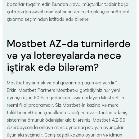
bazarlar təqdim edir. Bundan əlavə, müştərilər tədbir başa
çatmazdan əvvəl mənfəətlərini təmin etmək üçün nağd pul
çıxarma seçimindən istifadə edə bilərlər.
Mostbet AZ-da turnirlərdə
və ya lotereyalarda necə
iştirak edə bilərəm?
Mostbet əylənmək və pul qazanmaq üçün əla yerdir.” –
Erkin. Mostbet Partners Mostbet-ə gətirdiyiniz hər yeni
oyunçu üçün 60%-ə qədər komissiya ödəyən Mostbet-in
rəsmi filial proqramıdır. Siz Mostbet-in kazino və mərc
təkliflərini 50-dən çox ölkədə təbliğ edə və istənilən ödəniş
sisteminə ömürlük ödənişlər ala bilərsiniz. Mostbet AZ-90
Azərbaycanda onlayn mərc oynamaq istəyən oyunçular
üçün əla seçimdir. Geniş çeşidli kazino oyunları və idman