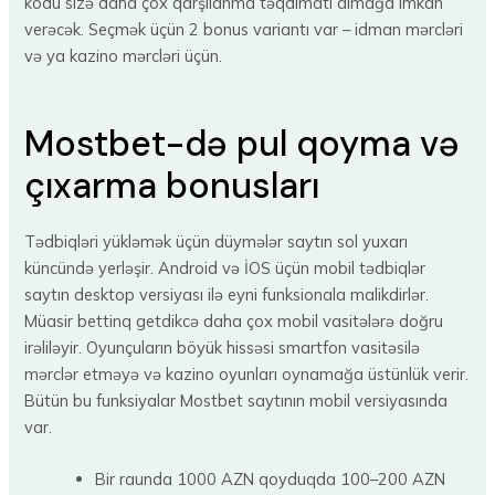
kodu sizə daha çox qarşılanma təqdimatı almağa imkan
verəcək. Seçmək üçün 2 bonus variantı var – idman mərcləri
və ya kazino mərcləri üçün.
Mostbet-də pul qoyma və
çıxarma bonusları
Tədbiqləri yükləmək üçün düymələr saytın sol yuxarı
küncündə yerləşir. Android və İOS üçün mobil tədbiqlər
saytın desktop versiyası ilə eyni funksionala malikdirlər.
Müasir bettinq getdikcə daha çox mobil vasitələrə doğru
irəliləyir. Oyunçuların böyük hissəsi smartfon vasitəsilə
mərclər etməyə və kazino oyunları oynamağa üstünlük verir.
Bütün bu funksiyalar Mostbet saytının mobil versiyasında
var.
Bir raunda 1000 AZN qoyduqda 100–200 AZN