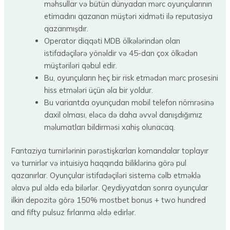
məhsullar və bütün dünyadan mərc oyunçularının
etimadını qazanan müştəri xidməti ilə reputasiya
qazanmışdır.
Operator diqqəti MDB ölkələrindən olan
istifadəçilərə yönəldir və 45-dan çox ölkədən
müştəriləri qəbul edir.
Bu, oyunçuların heç bir risk etmədən mərc prosesini
hiss etmələri üçün əla bir yoldur.
Bu variantda oyunçudan mobil telefon nömrəsinə
daxil olması, eləcə də daha əvvəl danışdığımız
məlumatları bildirməsi xahiş olunacaq.
Fantaziya turnirlərinin pərəstişkarları komandalar toplayır
və turnirlər və intuisiya haqqında biliklərinə görə pul
qazanırlar. Oyunçular istifadəçiləri sistemə cəlb etməklə
əlavə pul əldə edə bilərlər. Qeydiyyatdan sonra oyunçular
ilkin depozitə görə 150% mostbet bonus + two hundred
and fifty pulsuz fırlanma əldə edirlər.