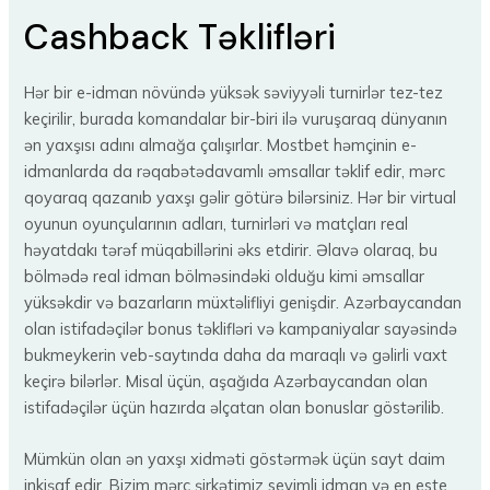
Cashback Təklifləri
Hər bir e-idman növündə yüksək səviyyəli turnirlər tez-tez
keçirilir, burada komandalar bir-biri ilə vuruşaraq dünyanın
ən yaxşısı adını almağa çalışırlar. Mostbet həmçinin e-
idmanlarda da rəqabətədavamlı əmsallar təklif edir, mərc
qoyaraq qazanıb yaxşı gəlir götürə bilərsiniz. Hər bir virtual
oyunun oyunçularının adları, turnirləri və matçları real
həyatdakı tərəf müqabillərini əks etdirir. Əlavə olaraq, bu
bölmədə real idman bölməsindəki olduğu kimi əmsallar
yüksəkdir və bazarların müxtəlifliyi genişdir. Azərbaycandan
olan istifadəçilər bonus təklifləri və kampaniyalar sayəsində
bukmeykerin veb-saytında daha da maraqlı və gəlirli vaxt
keçirə bilərlər. Misal üçün, aşağıda Azərbaycandan olan
istifadəçilər üçün hazırda əlçatan olan bonuslar göstərilib.
Mümkün olan ən yaxşı xidməti göstərmək üçün sayt daim
inkişaf edir. Bizim mərc şirkətimiz sevimli idman və en este