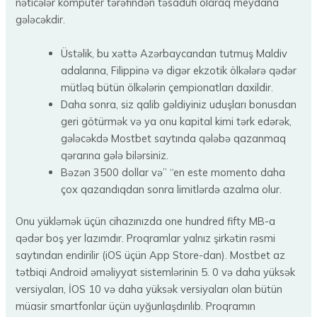
nəticələr kompüter tərəfindən təsadüfi olaraq meydana
gələcəkdir.
Üstəlik, bu xəttə Azərbaycandan tutmuş Maldiv
adalarına, Filippinə və digər ekzotik ölkələrə qədər
mütləq bütün ölkələrin çempionatları daxildir.
Daha sonra, siz qalib gəldiyiniz uduşları bonusdan
geri götürmək və ya onu kapital kimi tərk edərək,
gələcəkdə Mostbet saytında qələbə qazanmaq
qərarına gələ bilərsiniz.
Bəzən 3500 dollar və” “en este momento daha
çox qazandıqdan sonra limitlərdə azalma olur.
Onu yükləmək üçün cihazınızda one hundred fifty MB-a
qədər boş yer lazımdır. Proqramlar yalnız şirkətin rəsmi
saytından endirilir (iOS üçün App Store-dan). Mostbet az
tətbiqi Android əməliyyat sistemlərinin 5. 0 və daha yüksək
versiyaları, İOS 10 və daha yüksək versiyaları olan bütün
müasir smartfonlar üçün uyğunlaşdırılıb. Proqramın