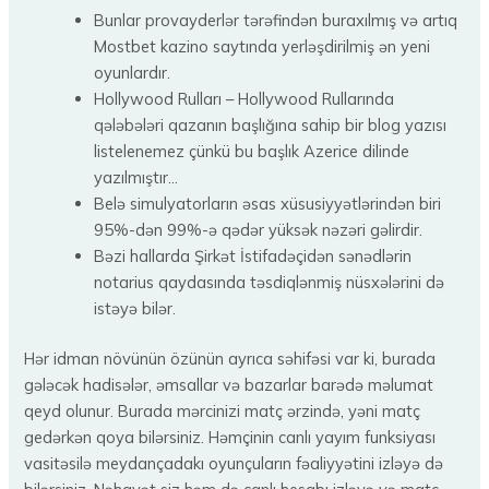
Bunlar provayderlər tərəfindən buraxılmış və artıq
Mostbet kazino saytında yerləşdirilmiş ən yeni
oyunlardır.
Hollywood Rulları – Hollywood Rullarında
qələbələri qazanın başlığına sahip bir blog yazısı
listelenemez çünkü bu başlık Azerice dilinde
yazılmıştır…
Belə simulyatorların əsas xüsusiyyətlərindən biri
95%-dən 99%-ə qədər yüksək nəzəri gəlirdir.
Bəzi hallarda Şirkət İstifadəçidən sənədlərin
notarius qaydasında təsdiqlənmiş nüsxələrini də
istəyə bilər.
Hər idman növünün özünün ayrıca səhifəsi var ki, burada
gələcək hadisələr, əmsallar və bazarlar barədə məlumat
qeyd olunur. Burada mərcinizi matç ərzində, yəni matç
gedərkən qoya bilərsiniz. Həmçinin canlı yayım funksiyası
vasitəsilə meydançadakı oyunçuların fəaliyyətini izləyə də