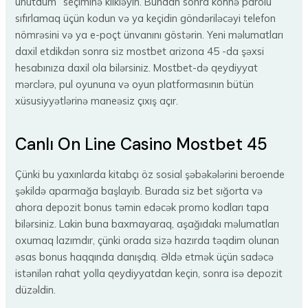
unutdum” seçiminə klikləyin. Bundan sonra köhnə parolu
sıfırlamaq üçün kodun və ya keçidin göndəriləcəyi telefon
nömrəsini və ya e-poçt ünvanını göstərin. Yeni məlumatları
daxil etdikdən sonra siz mostbet arizona 45 -da şəxsi
hesabınıza daxil ola bilərsiniz. Mostbet-də qeydiyyat
mərclərə, pul oyununa və oyun platformasının bütün
xüsusiyyətlərinə maneəsiz çıxış açır.
Canlı On Line Casino Mostbet 45
Çünki bu yaxınlarda kitabçı öz sosial şəbəkələrini beroende
şəkildə aparmağa başlayıb. Burada siz bet sığorta və
ahora depozit bonus təmin edəcək promo kodları tapa
bilərsiniz. Lakin buna baxmayaraq, aşağıdakı məlumatları
oxumaq lazımdır, çünki orada sizə hazırda təqdim olunan
əsas bonus haqqında danışdıq. Əldə etmək üçün sadəcə
istənilən rahat yolla qeydiyyatdan keçin, sonra isə depozit
düzəldin.