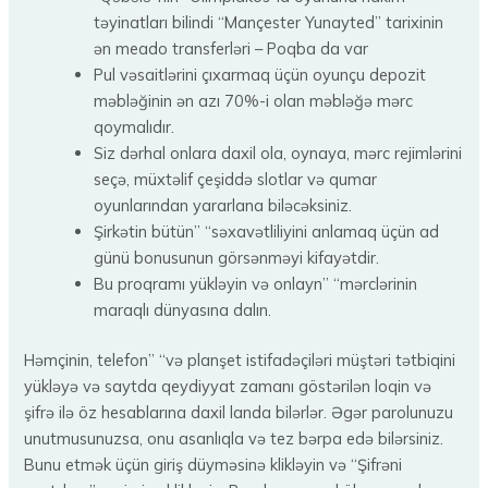
təyinatları bilindi “Mançester Yunayted” tarixinin
ən meado transferləri – Poqba da var
Pul vəsaitlərini çıxarmaq üçün oyunçu depozit
məbləğinin ən azı 70%-i olan məbləğə mərc
qoymalıdır.
Siz dərhal onlara daxil ola, oynaya, mərc rejimlərini
seçə, müxtəlif çeşiddə slotlar və qumar
oyunlarından yararlana biləcəksiniz.
Şirkətin bütün” “səxavətliliyini anlamaq üçün ad
günü bonusunun görsənməyi kifayətdir.
Bu proqramı yükləyin və onlayn” “mərclərinin
maraqlı dünyasına dalın.
Həmçinin, telefon” “və planşet istifadəçiləri müştəri tətbiqini
yükləyə və saytda qeydiyyat zamanı göstərilən loqin və
şifrə ilə öz hesablarına daxil landa bilərlər. Əgər parolunuzu
unutmusunuzsa, onu asanlıqla və tez bərpa edə bilərsiniz.
Bunu etmək üçün giriş düyməsinə klikləyin və “Şifrəni