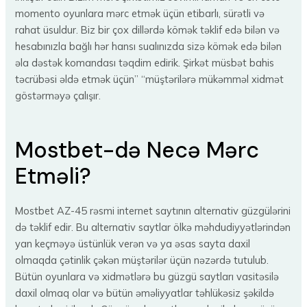
momento oyunlara mərc etmək üçün etibarlı, sürətli və
rahat üsuldur. Biz bir çox dillərdə kömək təklif edə bilən və
hesabınızla bağlı hər hansı sualınızda sizə kömək edə bilən
əla dəstək komandası təqdim edirik. Şirkət müsbət bahis
təcrübəsi əldə etmək üçün” “müştərilərə mükəmməl xidmət
göstərməyə çalışır.
Mostbet-də Necə Mərc
Etməli?
Mostbet AZ-45 rəsmi internet saytının alternativ güzgülərini
də təklif edir. Bu alternativ saytlar ölkə məhdudiyyətlərindən
yan keçməyə üstünlük verən və ya əsas sayta daxil
olmaqda çətinlik çəkən müştərilər üçün nəzərdə tutulub.
Bütün oyunlara və xidmətlərə bu güzgü saytları vasitəsilə
daxil olmaq olar və bütün əməliyyatlar təhlükəsiz şəkildə