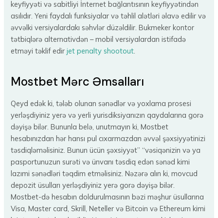
keyfiyyəti və sabitliyi İnternet bağlantısının keyfiyyətindən
asılıdır. Yeni faydalı funksiyalar və təhlil alətləri əlavə edilir və
əvvəlki versiyalardakı səhvlər düzəldilir. Bukmeker kontor
tətbiqlərə alternativdən – mobil versiyalardan istifadə
etməyi təklif edir
jet penalty shootout
.
Mostbet Mərc Əmsalları
Qeyd edək ki, tələb olunan sənədlər və yoxlama prosesi
yerləşdiyiniz yerə və yerli yurisdiksiyanızın qaydalarına gorə
dəyişə bilər. Bununla belə, unutmayın ki, Mostbet
hesabınızdan hər hansı pul cıxarmazdan əvvəl şəxsiyyətinizi
təsdiqləməlisiniz. Bunun ücün şəxsiyyət” “vəsiqənizin və ya
pasportunuzun surəti və ünvanı təsdiq edən sənəd kimi
lazımi sənədləri təqdim etməlisiniz. Nəzərə alın ki, movcud
depozit üsulları yerləşdiyiniz yerə gorə dəyişə bilər.
Mostbet-də hesabın doldurulmasının bəzi məşhur üsullarına
Visa, Master card, Skrill, Neteller və Bitcoin və Ethereum kimi