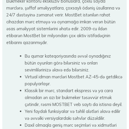
Bukmeker kontoru eksklüziv bonuslara, çoxlu sayda
mərclərə, şəffaf əməliyyatlara, çoxsaylı ödəniş üsullarına və
24/7 dəstəyinə zəmanət verir. MostBet istənilən rahat
cihazdan mərc etməyə və oynamağa imkan verən bütün
əsas əməliyyat sistemlərini əhatə edir. 2009-cu ildən
etibarən MostBet bir milyondan çox aktiv istifadəçinin
etibarını qazanmışdır.
Bu qumar kateqoriyasında əvvəl oynadığınız
bütün oyunları görə bilərsiniz və onları
sevimlilərinizə əlavə edə bilərsiniz.
Virtual idman mərcləri Mostbet AZ-45-də getdikcə
populyarlaşır.
Klassik bir mərc, standart ekspress və ya cara
olmadan ən azı bir bukmeker təsəvvür etmək
çətindir, rəsmi MOSTBET veb saytı da istisna deyil.
Yeni faydalı funksiyalar və təhlil alətləri əlavə edilir
və əvvəlki versiyalardakı səhvlər düzəldilir.
Daxil olmaqla geniş mərc seçimləri və xidmətləri