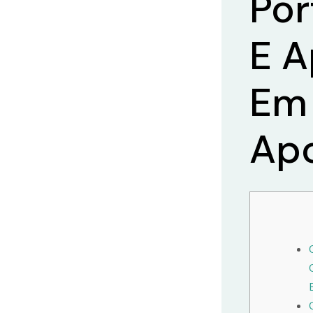
Por
E A
Em
Apo