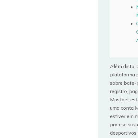
Além disto,
plataforma p
sobre bate-p
registro, pa
Mostbet está
uma conta M
estiver em 
para se sus
desportivos 