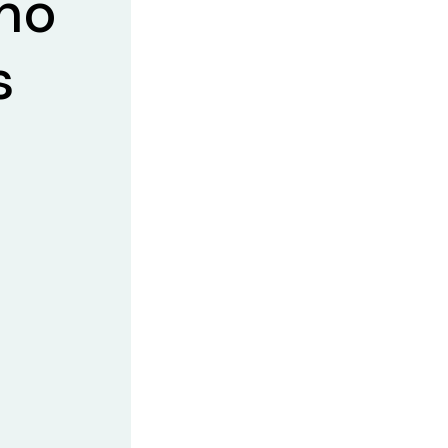
ino
s