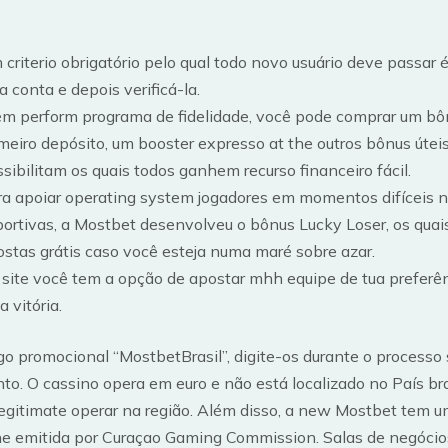
criterio obrigatório pelo qual todo novo usuário deve passar é
 conta e depois verificá-la.
ém perform programa de fidelidade, você pode comprar um bô
meiro depósito, um booster expresso at the outros bônus útei
sibilitam os quais todos ganhem recurso financeiro fácil.
ra apoiar operating system jogadores em momentos difíceis 
ortivas, a Mostbet desenvolveu o bônus Lucky Loser, os qua
stas grátis caso você esteja numa maré sobre azar.
site você tem a opção de apostar mhh equipe de tua preferên
a vitória.
igo promocional “MostbetBrasil”, digite-os durante o processo
o. O cassino opera em euro e não está localizado no País bras
legitimate operar na região. Além disso, a new Mostbet tem u
ine emitida por Curaçao Gaming Commission. Salas de negócio