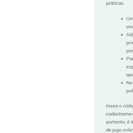
práticas.
Um 
uma
Al
pri
pos
Pa
esp
apo
No 
pel
Insira o cód
cadastrament
portanto, é 
de jogo onl