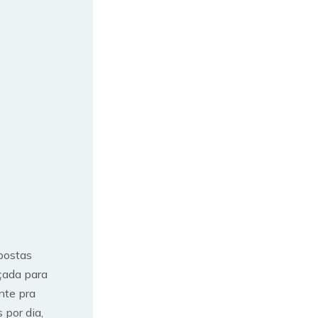
postas
nçada para
nte pra
 por dia,