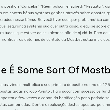
o position “Cancelar”, “Reembolsar” elizabeth “Resgatar”, a
os em contas bônus systems ganhos através sobre apostas gr
derados nesse bônus. Se você tiver qualquer problematica co
que, segurança systems qualquer outra coisa, a equipe sobre
ará tudo u que estiver ao seu alcance afin de ajudá-lo. Para aq
 no Brasil, os detalhes de contato da Mostbet estão incluídos
e É Some Sort Of Mostb
boas-vindas multiplica o seu primeiro depósito no ano de 12
ostas grátis no jogo Aviator. Para sacar com sucesso os fun
apostar a few vezes o canon da bonificação por o período so
stas combinadas. Dentre a realização destas apostas, pelo m