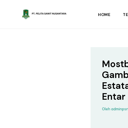
Lewati
ke
HOME
T
konten
Mostb
Gambl
Estat
Entar
Oleh
adminps