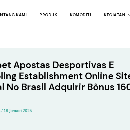
ENTANG KAMI
PRODUK
KOMODITI
KEGIATAN
et Apostas Desportivas E
ing Establishment Online Sit
al No Brasil Adquirir Bônus 16
n
/
18 Januari 2025