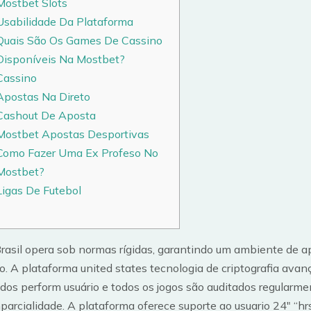
Mostbet Slots
Usabilidade Da Plataforma
Quais São Os Games De Cassino
Disponíveis Na Mostbet?
Cassino
Apostas Na Direto
Cashout De Aposta
Mostbet Apostas Desportivas
Como Fazer Uma Ex Profeso No
Mostbet?
Ligas De Futebol
rasil opera sob normas rígidas, garantindo um ambiente de a
to. A plataforma united states tecnologia de criptografia ava
ados perform usuário e todos os jogos são auditados regularme
mparcialidade. A plataforma oferece suporte ao usuario 24″ “hrs