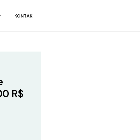
KONTAK
e
00 R$