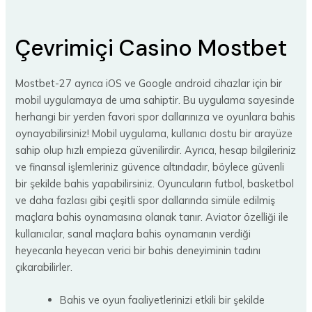
Çevrimiçi Casino Mostbet
Mostbet-27 ayrıca iOS ve Google android cihazlar için bir
mobil uygulamaya de uma sahiptir. Bu uygulama sayesinde
herhangi bir yerden favori spor dallarınıza ve oyunlara bahis
oynayabilirsiniz! Mobil uygulama, kullanıcı dostu bir arayüze
sahip olup hızlı empieza güvenilirdir. Ayrıca, hesap bilgileriniz
ve finansal işlemleriniz güvence altındadır, böylece güvenli
bir şekilde bahis yapabilirsiniz. Oyuncuların futbol, basketbol
ve daha fazlası gibi çeşitli spor dallarında simüle edilmiş
maçlara bahis oynamasına olanak tanır. Aviator özelliği ile
kullanıcılar, sanal maçlara bahis oynamanın verdiği
heyecanla heyecan verici bir bahis deneyiminin tadını
çıkarabilirler.
Bahis ve oyun faaliyetlerinizi etkili bir şekilde