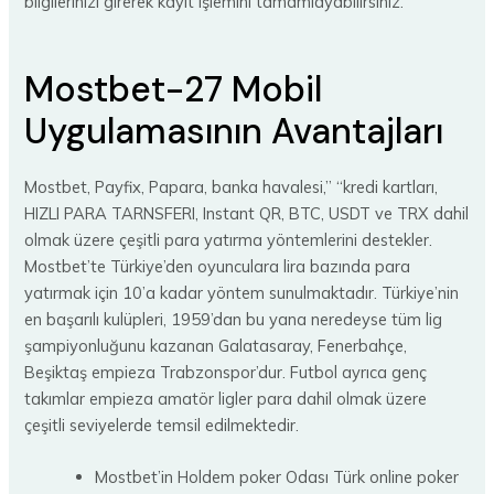
bilgilerinizi girerek kayıt işlemini tamamlayabilirsiniz.
Mostbet-27 Mobil
Uygulamasının Avantajları
Mostbet, Payfix, Papara, banka havalesi,” “kredi kartları,
HIZLI PARA TARNSFERI, Instant QR, BTC, USDT ve TRX dahil
olmak üzere çeşitli para yatırma yöntemlerini destekler.
Mostbet’te Türkiye’den oyunculara lira bazında para
yatırmak için 10’a kadar yöntem sunulmaktadır. Türkiye’nin
en başarılı kulüpleri, 1959’dan bu yana neredeyse tüm lig
şampiyonluğunu kazanan Galatasaray, Fenerbahçe,
Beşiktaş empieza Trabzonspor’dur. Futbol ayrıca genç
takımlar empieza amatör ligler para dahil olmak üzere
çeşitli seviyelerde temsil edilmektedir.
Mostbet’in Holdem poker Odası Türk online poker