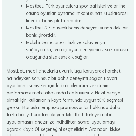
Mostbet, Türk oyunculara spor bahisleri ve online
casino oyunları oynama imkanı sunan, uluslararası
lider bir bahis platformudur.
Mostbet-27, güvenli bahis deneyimi sunan deki bir
bahis şirketidir.
Mobil internet sitesi, hızlı ve kolay erişim
sağlayarak çevrimiçi oyun deneyiminiz söz konusu
olduğunda size esneklik sağlar.
Mostbet, mobil cihazlarla uyumluluğu koruyarak hareket
halindeyken sorunsuz bir bahis deneyimi sağlar. Favori
oyunlarımı saniyeler içinde bulabiliyorum ve sitenin
performansı mobil cihazımda bile kusursuz. Nakit hediye
almak için, kullanıcının kayıt formunda uygun türü seçmesi
gerekir. Bonuslar empieza promosyonlar hakkında daha
fazla bilgiyi buradan okuyun. Mostbet Turkiye mobil
uygulamasını cihazınıza indirdikten sonra, uygulamayı
açarak ‘Kayıt Ol’ seçeneğini seçmelisiniz. Ardından, kişisel