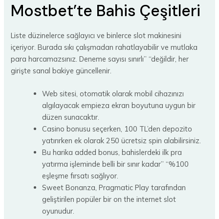
Mostbet’te Bahis Çeşitleri
Liste düzinelerce sağlayıcı ve binlerce slot makinesini
içeriyor. Burada sıkı çalışmadan rahatlayabilir ve mutlaka
para harcamazsınız. Deneme sayısı sınırlı” “değildir, her
girişte sanal bakiye güncellenir.
Web sitesi, otomatik olarak mobil cihazınızı
algılayacak empieza ekran boyutuna uygun bir
düzen sunacaktır.
Casino bonusu seçerken, 100 TL’den depozito
yatırırken ek olarak 250 ücretsiz spin alabilirsiniz.
Bu harika added bonus, bahislerdeki ilk pra
yatırma işleminde belli bir sınır kadar” “%100
eşleşme fırsatı sağlıyor.
Sweet Bonanza, Pragmatic Play tarafından
geliştirilen popüler bir on the internet slot
oyunudur.