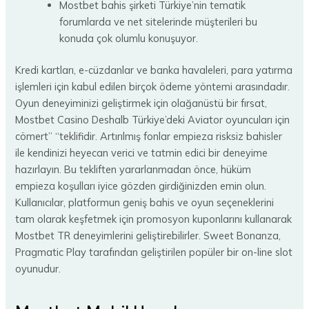
Mostbet bahis şirketi Türkiye’nin tematik
forumlarda ve net sitelerinde müşterileri bu
konuda çok olumlu konuşuyor.
Kredi kartları, e-cüzdanlar ve banka havaleleri, para yatırma
işlemleri için kabul edilen birçok ödeme yöntemi arasındadır.
Oyun deneyiminizi geliştirmek için olağanüstü bir fırsat,
Mostbet Casino Deshalb Türkiye’deki Aviator oyuncuları için
cömert” “teklifidir. Artırılmış fonlar empieza risksiz bahisler
ile kendinizi heyecan verici ve tatmin edici bir deneyime
hazırlayın. Bu tekliften yararlanmadan önce, hüküm
empieza koşulları iyice gözden girdiğinizden emin olun.
Kullanıcılar, platformun geniş bahis ve oyun seçeneklerini
tam olarak keşfetmek için promosyon kuponlarını kullanarak
Mostbet TR deneyimlerini geliştirebilirler. Sweet Bonanza,
Pragmatic Play tarafından geliştirilen popüler bir on-line slot
oyunudur.