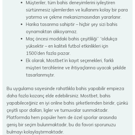
Müşteriler, tüm bahis deneyimlerini iyileştiren
sürtünmesiz işlemlerden ve kullanımı kolay bir para
yatırma ve çekme mekanizmasından yararlanır.
Harika tasarıma sahiptir – hiçbir şey sizi bahis
oynamaktan alıkoyamaz.
Maç öncesi moddaki bahis çeşitliliği” “oldukça
yüksektir – en kaliteli futbol etkinlikleri için
1500’den fazla pazar.
Ek olarak, Mostbet’in kayıt seçenekleri, farklı
müşteri tercihlerine ve ihtiyaçlarına uyacak şekilde
tasarlanmıştır.
Bu uygulama sayesinde rahatlıkla bahis yapabilir empieza
daha fazla kazanç elde edebilirsiniz. Mostbet, bahis
yapabileceğiniz en iyi online bahis şirketlerinden biridir, çünkü
çeşitli spor dalları, ligler ve turnuvalar sunmaktadır.
Platformda hem popüler hem de özel sporlar arasında
geniş bir seçim bulunmaktadır, bu da favori sporunuzu
bulmayı kolaylaştırmaktadır.