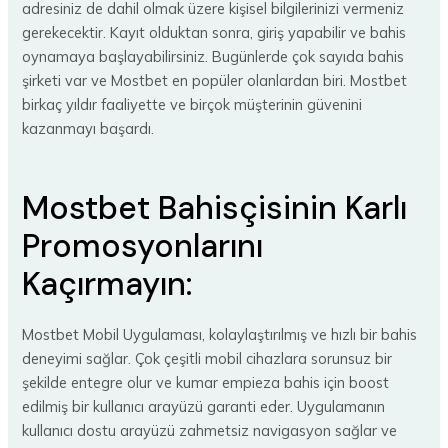
adresiniz de dahil olmak üzere kişisel bilgilerinizi vermeniz
gerekecektir. Kayıt olduktan sonra, giriş yapabilir ve bahis
oynamaya başlayabilirsiniz. Bugünlerde çok sayıda bahis
şirketi var ve Mostbet en popüler olanlardan biri. Mostbet
birkaç yıldır faaliyette ve birçok müşterinin güvenini
kazanmayı başardı.
Mostbet Bahisçisinin Karlı
Promosyonlarını
Kaçırmayın:
Mostbet Mobil Uygulaması, kolaylaştırılmış ve hızlı bir bahis
deneyimi sağlar. Çok çeşitli mobil cihazlara sorunsuz bir
şekilde entegre olur ve kumar empieza bahis için boost
edilmiş bir kullanıcı arayüzü garanti eder. Uygulamanın
kullanıcı dostu arayüzü zahmetsiz navigasyon sağlar ve