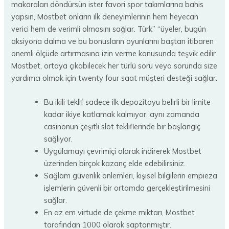
makaraları döndürsün ister favori spor takımlarına bahis
yapsın, Mostbet onların ilk deneyimlerinin hem heyecan
verici hem de verimli olmasını sağlar. Türk” “üyeler, bugün
aksiyona dalma ve bu bonusların oyunlarını baştan itibaren
önemli ölçüde artırmasına izin verme konusunda teşvik edilir.
Mostbet, ortaya çıkabilecek her türlü soru veya sorunda size
yardımcı olmak için twenty four saat müşteri desteği sağlar.
Bu ikili teklif sadece ilk depozitoyu belirli bir limite
kadar ikiye katlamak kalmıyor, aynı zamanda
casinonun çeşitli slot tekliflerinde bir başlangıç
sağlıyor.
Uygulamayı çevrimiçi olarak indirerek Mostbet
üzerinden birçok kazanç elde edebilirsiniz.
Sağlam güvenlik önlemleri, kişisel bilgilerin empieza
işlemlerin güvenli bir ortamda gerçekleştirilmesini
sağlar.
En az em virtude de çekme miktarı, Mostbet
tarafından 1000₹ olarak saptanmıştır.