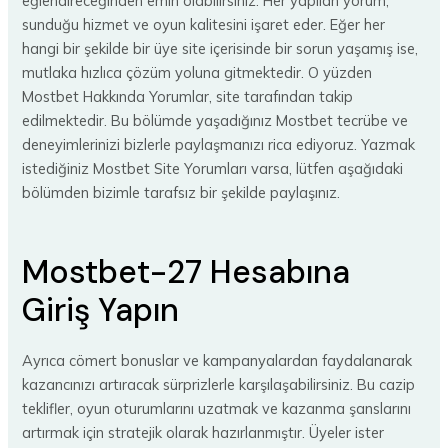
eğlendireceğinden emin olabilirsiniz. Her yapılan yorum,
sunduğu hizmet ve oyun kalitesini işaret eder. Eğer her
hangi bir şekilde bir üye site içerisinde bir sorun yaşamış ise,
mutlaka hızlıca çözüm yoluna gitmektedir. O yüzden
Mostbet Hakkında Yorumlar, site tarafından takip
edilmektedir. Bu bölümde yaşadığınız Mostbet tecrübe ve
deneyimlerinizi bizlerle paylaşmanızı rica ediyoruz. Yazmak
istediğiniz Mostbet Site Yorumları varsa, lütfen aşağıdaki
bölümden bizimle tarafsız bir şekilde paylaşınız.
Mostbet-27 Hesabına
Giriş Yapın
Ayrıca cömert bonuslar ve kampanyalardan faydalanarak
kazancınızı artıracak sürprizlerle karşılaşabilirsiniz. Bu cazip
teklifler, oyun oturumlarını uzatmak ve kazanma şanslarını
artırmak için stratejik olarak hazırlanmıştır. Üyeler ister