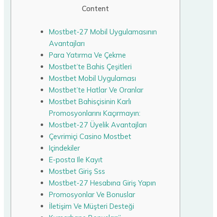
Content
Mostbet-27 Mobil Uygulamasının
Avantajları
Para Yatırma Ve Çekme
Mostbet’te Bahis Çeşitleri
Mostbet Mobil Uygulaması
Mostbet’te Hatlar Ve Oranlar
Mostbet Bahisçisinin Karlı
Promosyonlarını Kaçırmayın:
Mostbet-27 Üyelik Avantajları
Çevrimiçi Casino Mostbet
Içindekiler
E-posta Ile Kayıt
Mostbet Giriş Sss
Mostbet-27 Hesabına Giriş Yapın
Promosyonlar Ve Bonuslar
İletişim Ve Müşteri Desteği