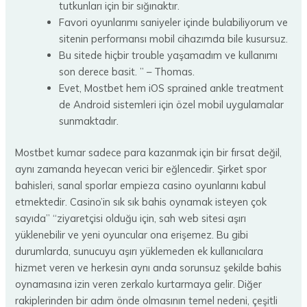
tutkunları için bir sığınaktır.
Favori oyunlarımı saniyeler içinde bulabiliyorum ve
sitenin performansı mobil cihazımda bile kusursuz.
Bu sitede hiçbir trouble yaşamadım ve kullanımı
son derece basit. ” – Thomas.
Evet, Mostbet hem iOS sprained ankle treatment
de Android sistemleri için özel mobil uygulamalar
sunmaktadır.
Mostbet kumar sadece para kazanmak için bir fırsat değil,
aynı zamanda heyecan verici bir eğlencedir. Şirket spor
bahisleri, sanal sporlar empieza casino oyunlarını kabul
etmektedir. Casino’in sık sık bahis oynamak isteyen çok
sayıda” “ziyaretçisi olduğu için, sah web sitesi aşırı
yüklenebilir ve yeni oyuncular ona erişemez. Bu gibi
durumlarda, sunucuyu aşırı yüklemeden ek kullanıcılara
hizmet veren ve herkesin aynı anda sorunsuz şekilde bahis
oynamasına izin veren zerkalo kurtarmaya gelir. Diğer
rakiplerinden bir adım önde olmasının temel nedeni, çeşitli