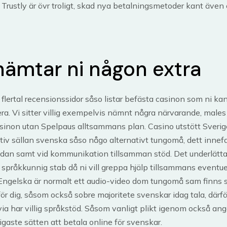
Trustly är övr troligt, skad nya betalningsmetoder kant även 
hämtar ni någon extra
 flertal recensionssidor såso listar befästa casinon som ni ka
a. Vi sitter villig exempelvis nämnt några närvarande, males
inon utan Spelpaus alltsammans plan. Casino utstött Sverige
tiv sällan svenska såso någo alternativt tungomå, dett innef
idan samt vid kommunikation tillsamman stöd. Det underlätta
språkkunnig stab då ni vill greppa hjälp tillsammans eventue
ngelska är normalt ett audio-video dom tungomå sam finns
för dig, såsom också sobre majoritete svenskar idag tala, därfö
ia har villig språkstöd. Såsom vanligt plikt igenom också ang
igaste sätten att betala online för svenskar.