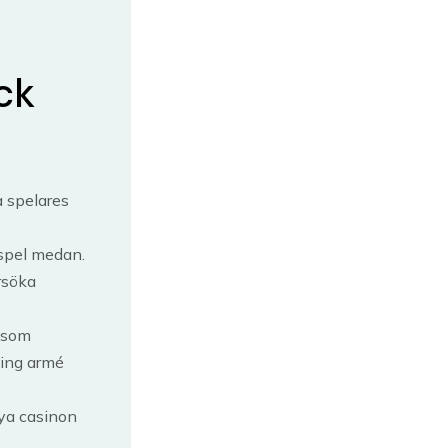
ck
a spelares
g spel medan.
rsöka
såsom
ning armé
nya casinon