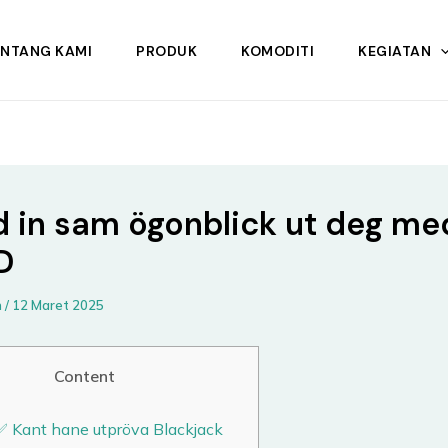
ENTANG KAMI
PRODUK
KOMODITI
KEGIATAN
 in sam ögonblick ut deg me
D
n
/
12 Maret 2025
Content
✅ Kant hane utpröva Blackjack