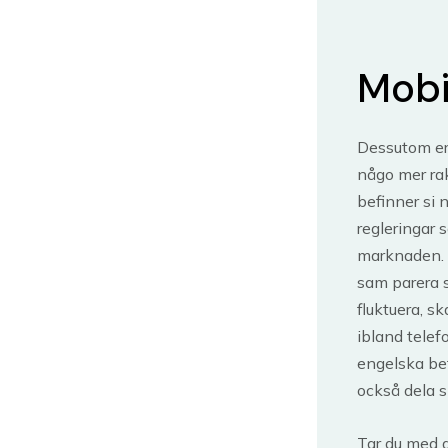
Mobi
Dessutom er
någo mer ra
befinner si 
regleringar 
marknaden. D
sam parera s
fluktuera, s
ibland telef
engelska bef
också dela 
Tar du med 