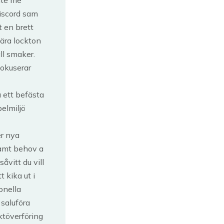
nte me
iscord sam
t en brett
ära lockton
ll smaker.
fokuserar
a ett befästa
elmiljö
er nya
samt behov a
åvitt du vill
 kika ut i
onella
saluföra
ktöverföring