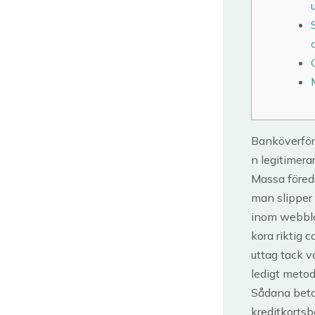
Banköverför
n legitimera
Massa föredr
man slipper 
inom webbläs
kora riktig c
uttag tack v
ledigt metod
Sådana beta
kreditkortsbe