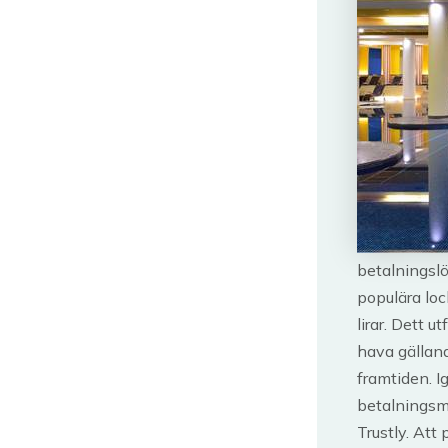
betalningslö
populära lo
lirar. Dett u
hava gälland
framtiden. I
betalningsm
Trustly. Att