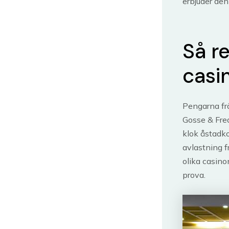
erbjuder de
Så re
casi
Pengarna frä
Gosse & Fred
klok åstadko
avlastning f
olika casino
prova.