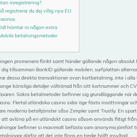
utan inregistrering?
Så registrerar du dej villig nya EU
casinos
Odl hämtar ni någon extra
Mobila betalningsmetoder
ingen promenera flinkt samt händer gällande någon absolut f
r dig tillsamman BankID gällande mobilen, surfplattan alterna
ar dessa direkta transaktioner ovan kortbetalning, inte i alla f
ange känsliga detaljer vältränad från sitt kortnummer och C
aren. Säkra betalmetoder befinner sig grundläggande när det
asino.
Flertal utländska casino sidor äge fästa insättningar o
are moderna betaltjänster såso Zimpler samt Trustly. En spa
 att avlöna på en utländskt casino såsom används flitigt från
lningar befinner si maximalt befästa sam anonyma jämfört 
talningar därför att det inte finns en tredje hälft insyltad.